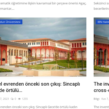
tematik öğretimine ilişkin kavramsal bir çerçeve önerisi Agaç,
Sekizinci 
mantar,...
becerilerin
dun Üniversitesi
IBN Hald
l evrenden önceki son çıkış: Sincaplı
The in
e örtülü...
cross‑c
7, 2023
0
1255
Bilgi
Kas 7
vrenden önceki son çıkış: Sincaplı Gece’de örtülü kadın
The invent