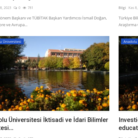
8, 2023
0
781
Bilgi
Kas 8
önem Başkanı ve TÜBİTAK Başkan Yardımcısı İsmail Doğan,
Türkiye Bi
re ve Avrupa...
Araştırma G
 Üniversitesi
Anadolu 
u Üniversitesi İktisadi ve İdari Bilimler
Investi
esi...
educat