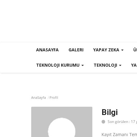
ANASAYFA
GALERI
YAPAY ZEKA
Ü
TEKNOLOJI KURUMU
TEKNOLOJI
YA
AnaSayfa
Profil
Bilgi
Son görülen : 17
Kayıt Zamanı Tem