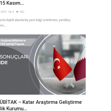
15 Kasım...
, 2023
0
662
rla ilişkili alanlarda yeni bilgi üretilmesi, yenilikçi
ın...
ÜBİTAK – Katar Araştırma Geliştirme
lik Kurumu...