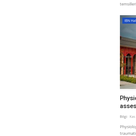
temsilleri
IBN Hal
Physi
asses
Bilgi
Kas 
Physiolog
traumatic