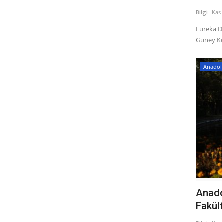
Bilgi
Kas 
Eureka D
Güney Ko
Anadolu
Anadol
Fakült