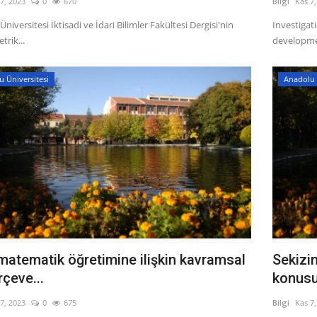
7, 2023
0
670
Bilgi
Kas 7
niversitesi İktisadi ve İdari Bilimler Fakültesi Dergisi'nin
Investigati
trik...
developme
 Üniversitesi
Anadolu 
 matematik öğretimine ilişkin kavramsal
Sekizin
rçeve...
konusu
7, 2023
0
675
Bilgi
Kas 7