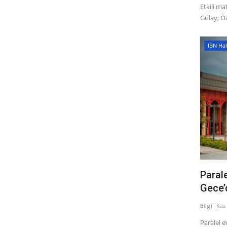
Etkili ma
Gülay; Öz
IBN Hal
Parale
Gece’d
Bilgi
Kas 
Paralel e