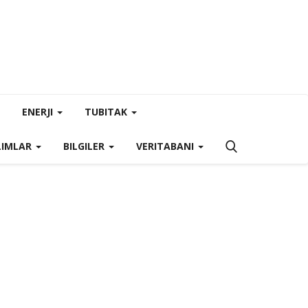
ENERJI
TUBITAK
LIMLAR
BILGILER
VERITABANI