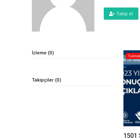
Takip et
İzleme (0)
Tubita
Takipçiler (0)
1501 