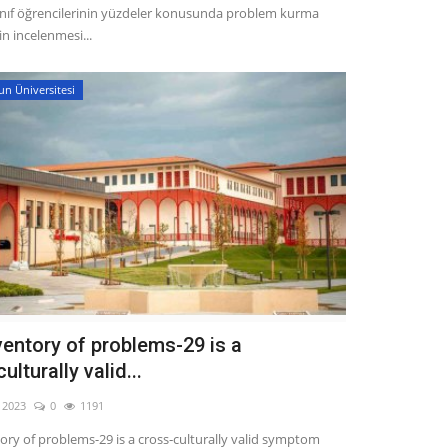
sınıf öğrencilerinin yüzdeler konusunda problem kurma
in incelenmesi...
un Üniversitesi
ventory of problems-29 is a
ulturally valid...
, 2023
0
1191
ory of problems-29 is a cross‑culturally valid symptom