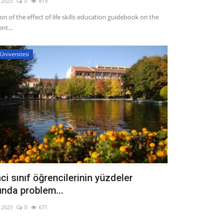
, 2023
0
819
on of the effect of life skills education guidebook on the
nt...
Üniversitesi
ci sınıf öğrencilerinin yüzdeler
nda problem...
, 2023
0
671