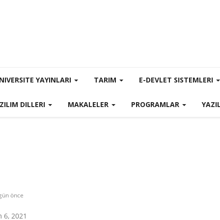
NIVERSITE YAYINLARI
TARIM
E-DEVLET SISTEMLERI
ZILIM DILLERI
MAKALELER
PROGRAMLAR
YAZI
 gün önce
 6, 2021