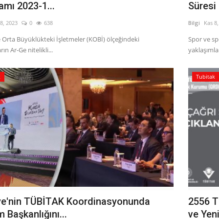
amı 2023-1...
Süresi 
8, 2023
0
638
Bilgi
Kas 8
 Orta Büyüklükteki İşletmeler (KOBİ) ölçeğindeki
Spor ve spo
ın Ar-Ge nitelikli...
yaklaşımlar
k
Tubitak
ye'nin TÜBİTAK Koordinasyonunda
2556 T
 Başkanlığını...
ve Yeni