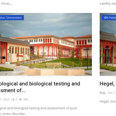
 Arvas,...
validity test
dun Üniversitesi
IBN Hald
ological and biological testing and
Hegel,
sment of...
Bilgi
Kas 7
7, 2023
0
996
Hegel, özn
ical and biological testing and assessment of post-
 stress disorder...