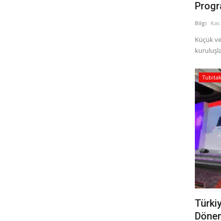
Progr
Bilgi
Kas 
Küçük ve
kuruluşlar
Tubita
Türki
Dönem