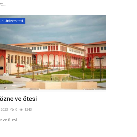
:...
un Üniversitesi
 özne ve ötesi
, 2023
0
1243
e ve ötesi