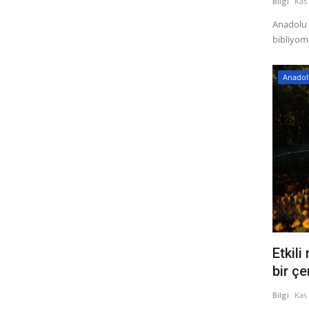
Bilgi
Kas 
Anadolu Ü
bibliyome
Anadolu
Etkili
bir çe
Bilgi
Kas 