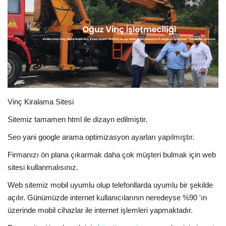
E-Devlet Sistemleri
Enerji
Tubitak
Teknoloji Kurumu
Vinç Kiralama Sitesi
Sitemiz tamamen html ile dizayn edilmiştir.
Teknoloji
Seo yani google arama optimizasyon ayarları yapılmıştır.
Yazılım Dilleri
Firmanızı ön plana çıkarmak daha çok müşteri bulmak için web
sitesi kullanmalısınız.
Makaleler
Web sitemiz mobil uyumlu olup telefonllarda uyumlu bir şekilde
Programlar
açılır. Günümüzde internet kullanıcılarının neredeyse %90 'ın
üzerinde mobil cihazlar ile internet işlemleri yapmaktadır.
Yazılımlar