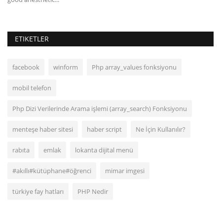
ETIKETLER
facebook
winform
Php array_values fonksiyonu
mobil telefon
Php Dizi Verilerinde Arama işlemi (array_search) Fonksiyonu
menteşe haber sitesi
haber script
Ne İçin Kullanılır?
rabıta
emlak
lokanta dijital menü
#akıllı#kütüphane#öğrenci
mimar imgesi
türkiye fay hatları
PHP Nedir