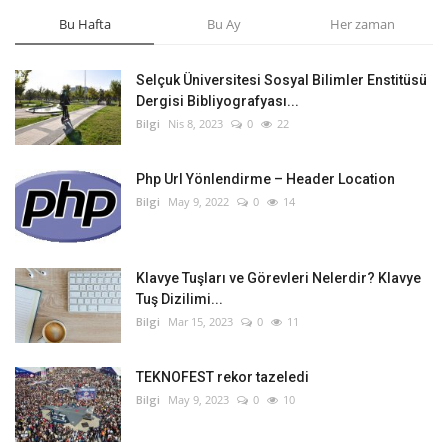
Bu Hafta
Bu Ay
Her zaman
Selçuk Üniversitesi Sosyal Bilimler Enstitüsü
Dergisi Bibliyografyası...
Bilgi
Nis 8, 2023
0
22
Php Url Yönlendirme – Header Location
Bilgi
May 9, 2022
0
14
Klavye Tuşları ve Görevleri Nelerdir? Klavye
Tuş Dizilimi...
Bilgi
Mar 15, 2023
0
11
TEKNOFEST rekor tazeledi
Bilgi
May 9, 2023
0
10