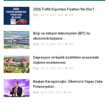
2026 Trafik Sigortası Fiyatları Ne Olur?
Bilgi
eki 15, 2025
0
274
Bilgi ve iletişim teknolojileri (BİT) ile
ekonomik büyüme...
Bilgi
Eyl 16, 2025
0
523
Depresyon ve kişilik özellikleri arasındaki
ilişkinin incelenmesi
Bilgi
Eyl 15, 2025
0
565
Başkan Karagözoğlu: Ülkemizin Yapay Zeka
Potansiyelini...
Bilgi
Eyl 8, 2025
0
844