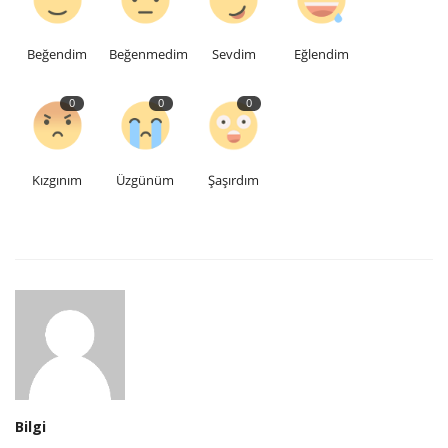
Beğendim
Beğenmedim
Sevdim
Eğlendim
0
0
0
Kızgınım
Üzgünüm
Şaşırdım
Bilgi