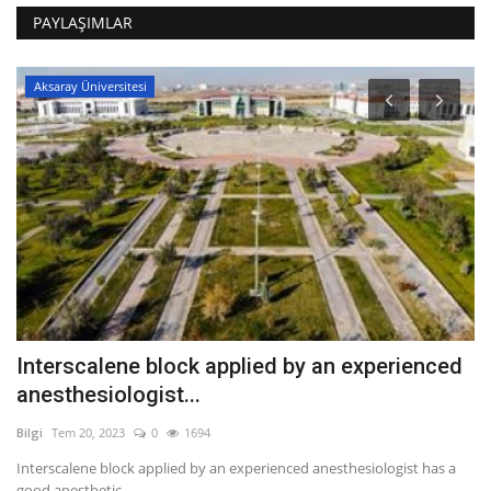
PAYLAŞIMLAR
Aksaray Üniversitesi
Interscalene block applied by an experienced
T
anesthesiologist...
r
Bilgi
Tem 20, 2023
0
1694
Bil
k
Interscalene block applied by an experienced anesthesiologist has a
Th
good anesthetic...
Me