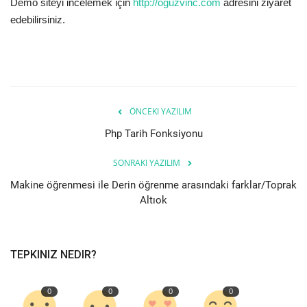
Demo siteyi incelemek için
http://oguzvinc.com
adresini ziyaret
edebilirsiniz.
Bilgiler
Veritabanı
ÖNCEKI YAZILIM
Php Tarih Fonksiyonu
SONRAKI YAZILIM
Makine öğrenmesi ile Derin öğrenme arasındaki farklar/Toprak
Altıok
TEPKINIZ NEDIR?
0
0
0
0