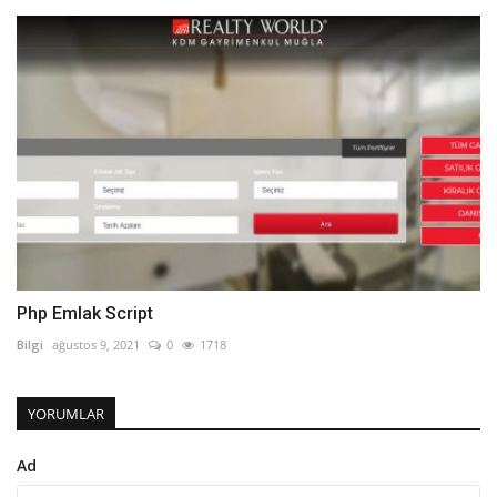
Php Emlak Script
Bilgi
ağustos 9, 2021
0
1718
YORUMLAR
Ad