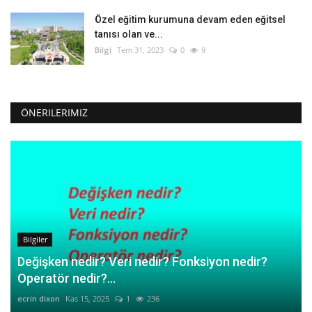
Özel eğitim kurumuna devam eden eğitsel
tanısı olan ve...
Bilgi
Tem 31, 2023
0
9
ÖNERILERIMIZ
Bilgiler
Değişken nedir? Veri nedir? Fonksiyon nedir?
Operatör nedir?...
ecrin dixon
Kas 15, 2025
1
236