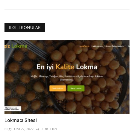
ILGILI KONULAR
Lokmacı Sitesi
Bilgi
Oca 27, 2022
0
1169