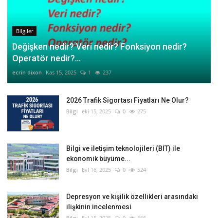
Bilgiler
Değişken nedir? Veri nedir? Fonksiyon nedir?
Operatör nedir?...
ecrin dixon
Kas 15, 2025
1
237
2026 Trafik Sigortası Fiyatları Ne Olur?
Bilgi
eki 15, 2025
0
275
Bilgi ve iletişim teknolojileri (BİT) ile
ekonomik büyüme...
Bilgi
Eyl 16, 2025
0
524
Depresyon ve kişilik özellikleri arasındaki
ilişkinin incelenmesi
Bilgi
Eyl 15, 2025
0
566