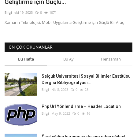
Geliştirme için Güçlü...
Bilgi
eki 19, 2023
0
1071
Bilgiler
Xamarin Teknolojisi: Mobil Uygulama Geliştirme için Güçlü Bir Araç
Veritabanı
EN ÇOK OKUNANLAR
Bu Hafta
Bu Ay
Her zaman
Selçuk Üniversitesi Sosyal Bilimler Enstitüsü
Dergisi Bibliyografyası...
Bilgi
Nis 8, 2023
0
23
Php Url Yönlendirme – Header Location
Bilgi
May 9, 2022
0
16
Özel eğitim kurumuna devam eden eğitsel