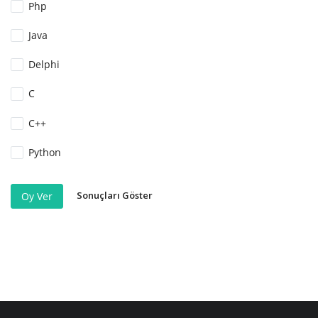
Php
Java
Delphi
C
C++
Python
Sonuçları Göster
Oy Ver