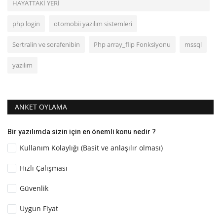
HAYATTAKİ YERİ
php login
otomobii yazılım sistemleri
Sertralin ve sorafenibin
Php array_flip Fonksiyonu
mssql
yazılım
ANKET OYLAMA
Bir yazılımda sizin için en önemli konu nedir ?
Kullanım Kolaylığı (Basit ve anlaşılır olması)
Hızlı Çalışması
Güvenlik
Uygun Fiyat