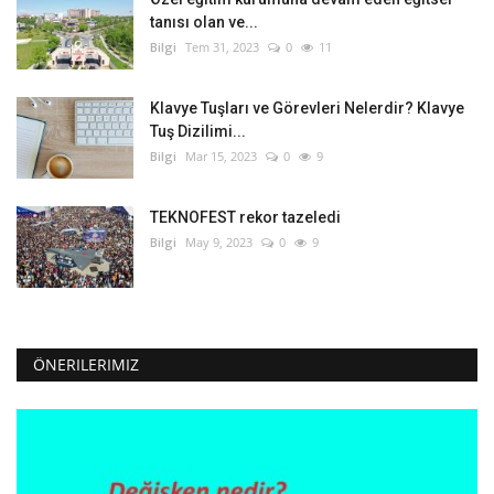
tanısı olan ve...
Bilgi
Tem 31, 2023
0
11
Klavye Tuşları ve Görevleri Nelerdir? Klavye
Tuş Dizilimi...
Bilgi
Mar 15, 2023
0
9
TEKNOFEST rekor tazeledi
Bilgi
May 9, 2023
0
9
ÖNERILERIMIZ