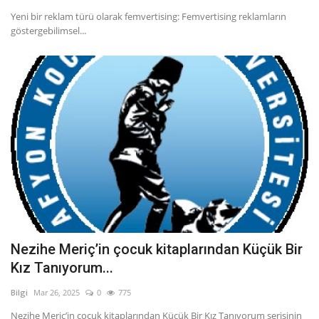
Yeni bir reklam türü olarak femvertising: Femvertising reklamların
göstergebilimsel...
Nezihe Meriç’in çocuk kitaplarından Küçük Bir
Kız Tanıyorum...
Bilgi
Mar 26, 2025
0
775
Nezihe Meriç’in çocuk kitaplarından Küçük Bir Kız Tanıyorum serisinin