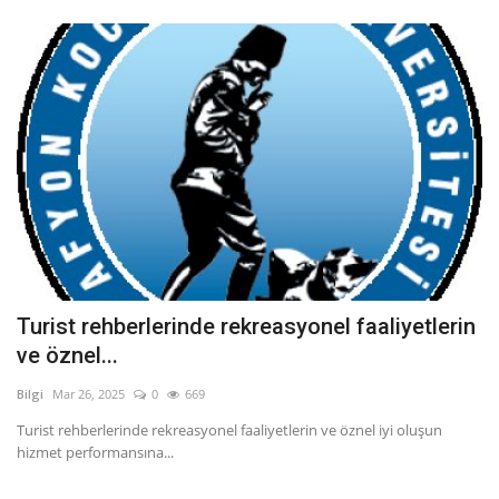
Turist rehberlerinde rekreasyonel faaliyetlerin
ve öznel...
Bilgi
Mar 26, 2025
0
669
Turist rehberlerinde rekreasyonel faaliyetlerin ve öznel iyi oluşun
hizmet performansına...