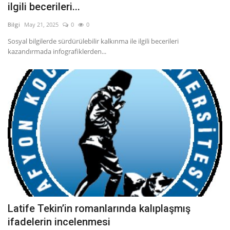
ilgili becerileri...
Bilgi
May 21, 2025
0
0
Sosyal bilgilerde sürdürülebilir kalkınma ile ilgili becerileri
kazandırmada infografiklerden...
Latife Tekin’in romanlarında kalıplaşmış
ifadelerin incelenmesi