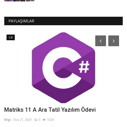
PAYLAŞIMLAR
C#
Matriks 11 A Ara Tatil Yazılım Ödevi
Y
B
Bilgi
Oca 21, 2025
0
1024
Bil