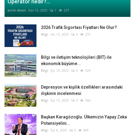
Operatör nedir?...
ecrin dixon
Kas 15, 2025
1
237
2026 Trafik Sigortası Fiyatları Ne Olur?
Bilgi
eki 15, 2025
0
275
Bilgi ve iletişim teknolojileri (BİT) ile
ekonomik büyüme...
Bilgi
Eyl 16, 2025
0
524
Depresyon ve kişilik özellikleri arasındaki
ilişkinin incelenmesi
Bilgi
Eyl 15, 2025
0
566
Başkan Karagözoğlu: Ülkemizin Yapay Zeka
Potansiyelini...
Bilgi
Eyl 8, 2025
0
845