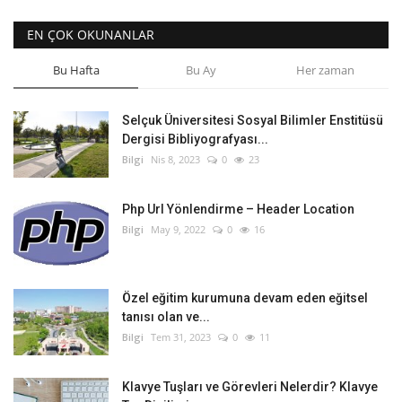
EN ÇOK OKUNANLAR
Bu Hafta
Bu Ay
Her zaman
Selçuk Üniversitesi Sosyal Bilimler Enstitüsü
Dergisi Bibliyografyası...
Bilgi
Nis 8, 2023
0
23
Php Url Yönlendirme – Header Location
Bilgi
May 9, 2022
0
16
Özel eğitim kurumuna devam eden eğitsel
tanısı olan ve...
Bilgi
Tem 31, 2023
0
11
Klavye Tuşları ve Görevleri Nelerdir? Klavye