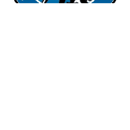
E-Devlet Sistemleri
Enerji
Tubitak
Teknoloji Kurumu
Teknoloji
Yazılım Dilleri
Makaleler
Programlar
Yazılımlar