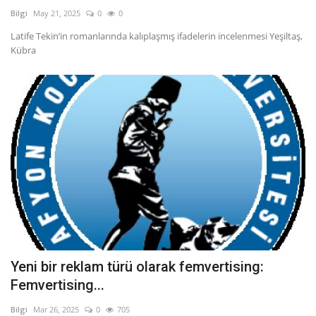
Bilgi
May 21, 2025
0
0
Latife Tekin’in romanlarında kalıplaşmış ifadelerin incelenmesi Yeşiltaş,
Kübra
Yeni bir reklam türü olarak femvertising:
Femvertising...
Bilgi
Mar 26, 2025
0
705