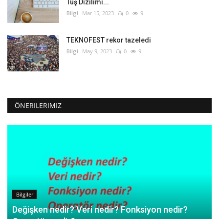
Tuş Dizilimi...
Bilgi
Mar 15, 2023
0
9
TEKNOFEST rekor tazeledi
Bilgi
May 9, 2023
0
9
ÖNERILERIMIZ
Bilgiler
Değişken nedir? Veri nedir? Fonksiyon nedir?