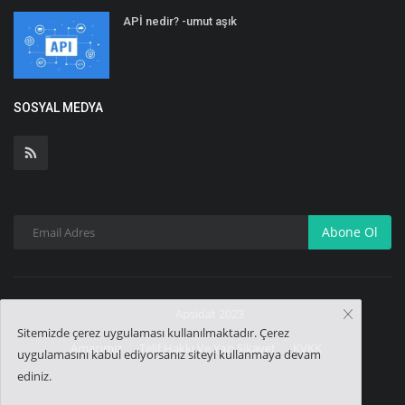
APİ nedir? -umut aşık
SOSYAL MEDYA
Abone Ol
Apsidat 2023
Sitemizde çerez uygulaması kullanılmaktadır. Çerez
Amacımız
Telif Hakkı Ve Yazı Şikayet
KVKK
uygulamasını kabul ediyorsanız siteyi kullanmaya devam
ediniz.