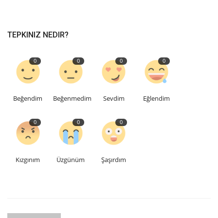
TEPKINIZ NEDIR?
0
0
0
0
Beğendim
Beğenmedim
Sevdim
Eğlendim
0
0
0
Kızgınım
Üzgünüm
Şaşırdım