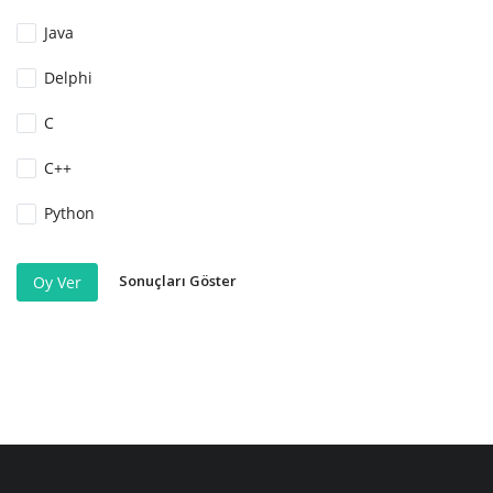
Java
Delphi
C
C++
Python
Sonuçları Göster
Oy Ver