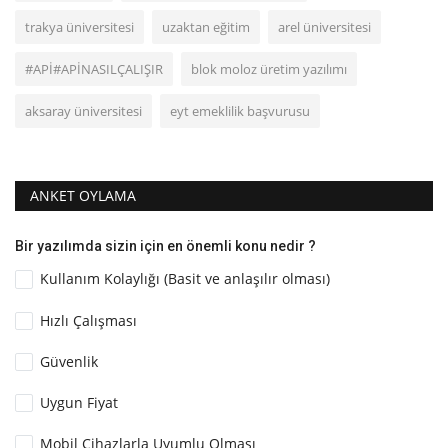
trakya üniversitesi
uzaktan eğitim
arel üniversitesi
#APİ#APİNASILÇALIŞIR
blok moloz üretim yazılımı
aksaray üniversitesi
eyt emeklilik başvurusu
ANKET OYLAMA
Bir yazılımda sizin için en önemli konu nedir ?
Kullanım Kolaylığı (Basit ve anlaşılır olması)
Hızlı Çalışması
Güvenlik
Uygun Fiyat
Mobil Cihazlarla Uyumlu Olması