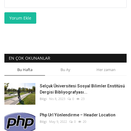
Yorum Ekle
EN ÇOK OKUNANLAR
Bu Hafta
Bu Ay
Her zaman
Selçuk Üniversitesi Sosyal Bilimler Enstitüsü
Dergisi Bibliyografyası...
Bilgi
Nis 8, 2023
0
23
Php Url Yönlendirme – Header Location
Bilgi
May 9, 2022
0
20