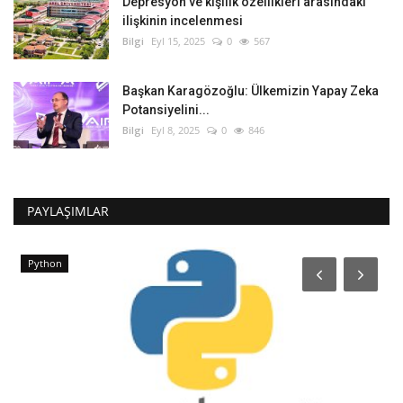
Depresyon ve kişilik özellikleri arasındaki
ilişkinin incelenmesi
Bilgi
Eyl 15, 2025
0
567
Başkan Karagözoğlu: Ülkemizin Yapay Zeka
Potansiyelini...
Bilgi
Eyl 8, 2025
0
846
PAYLAŞIMLAR
Python