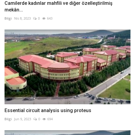
Camilerde kadınlar mahfili ve diğer özelleştirilmiş
mekân...
Bilgi
Nis 8, 2023
0
643
Essential circuit analysis using proteus
Bilgi
Jun 9, 2023
0
694