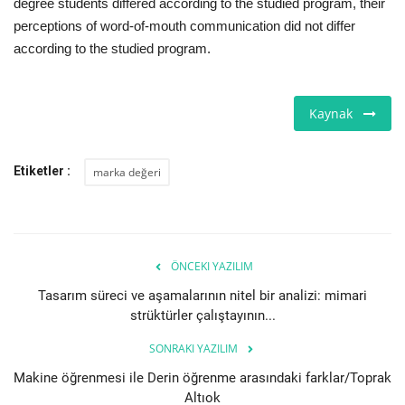
degree students differed according to the studied program, their
perceptions of word-of-mouth communication did not differ
according to the studied program.
Kaynak
Etiketler :
marka değeri
ÖNCEKI YAZILIM
Tasarım süreci ve aşamalarının nitel bir analizi: mimari
strüktürler çalıştayının...
SONRAKI YAZILIM
Makine öğrenmesi ile Derin öğrenme arasındaki farklar/Toprak
Altıok