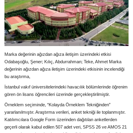
E-Devlet Sistemleri
Enerji
Tubitak
Marka değerinin ağızdan ağıza iletişim üzerindeki etkisi
Teknoloji Kurumu
Odabaşoğlu, Şener; Kılıç, Abdurrahman; Teke, Ahmet Marka
değerinin ağızdan ağıza iletişim üzerindeki etkisinin incelendiği
Teknoloji
bu araştırma,
Yazılım Dilleri
İstanbul vakıf üniversitelerindeki havacılık bölümlerinde öğrenim
gören ön lisans öğrencileri üzerinde gerçekleştirilmiştir.
Makaleler
Örneklem seçiminde, “Kolayda Örneklem Tekniğinden”
yararlanılmıştır. Araştırma verileri, anket tekniği ile toplanmıştır.
Programlar
Katılımcılara Google Form üzerinden dağıtılan anketlerden
geçerli olarak kabul edilen 507 adet veri, SPSS 26 ve AMOS 21
Yazılımlar