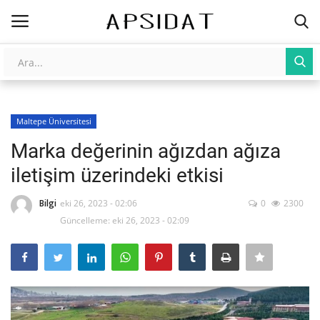
Giriş
Kayıt Ol
Maltepe Üniversitesi
AnaSayfa
Marka değerinin ağızdan ağıza
Galeri
iletişim üzerindeki etkisi
İletişim
Bilgi
eki 26, 2023 - 02:06
0
2300
Güncelleme: eki 26, 2023 - 02:09
Yapay Zeka
Üniversite Yayınları
Tarım