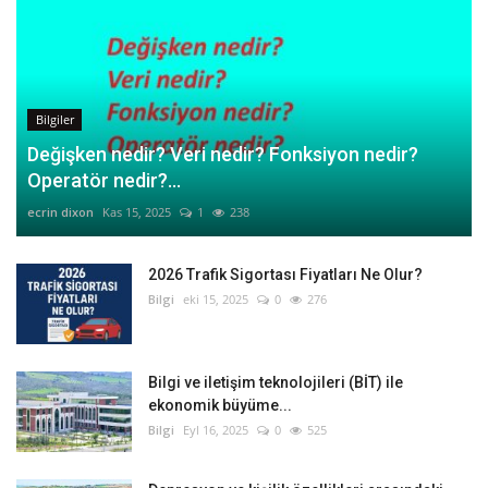
Bilgiler
Değişken nedir? Veri nedir? Fonksiyon nedir?
Operatör nedir?...
ecrin dixon
Kas 15, 2025
1
238
2026 Trafik Sigortası Fiyatları Ne Olur?
Bilgi
eki 15, 2025
0
276
Bilgi ve iletişim teknolojileri (BİT) ile
ekonomik büyüme...
Bilgi
Eyl 16, 2025
0
525