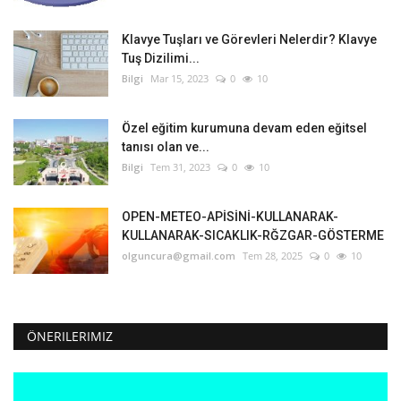
Klavye Tuşları ve Görevleri Nelerdir? Klavye
Tuş Dizilimi...
Bilgi
Mar 15, 2023
0
10
Özel eğitim kurumuna devam eden eğitsel
tanısı olan ve...
Bilgi
Tem 31, 2023
0
10
OPEN-METEO-APİSİNİ-KULLANARAK-
KULLANARAK-SICAKLIK-RĞZGAR-GÖSTERME
olguncura@gmail.com
Tem 28, 2025
0
10
ÖNERILERIMIZ