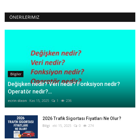
ÖNERILERIMIZ
Bilgiler
Değişken nedir? Veri nedir? Fonksiyon nedir?
Operatör nedir?...
ecrin dixon
Kas 15, 2025
1
236
2026 Trafik Sigortası Fiyatları Ne Olur?
Bilgi
eki 15, 2025
0
274