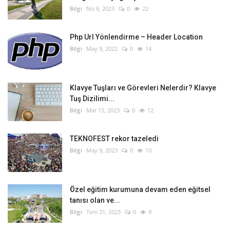
Bilgi
Nis 8, 2023
0
22
Php Url Yönlendirme – Header Location
Bilgi
May 9, 2022
0
14
Klavye Tuşları ve Görevleri Nelerdir? Klavye
Tuş Dizilimi...
Bilgi
Mar 15, 2023
0
12
TEKNOFEST rekor tazeledi
Bilgi
May 9, 2023
0
10
Özel eğitim kurumuna devam eden eğitsel
tanısı olan ve...
Bilgi
Tem 31, 2023
0
9