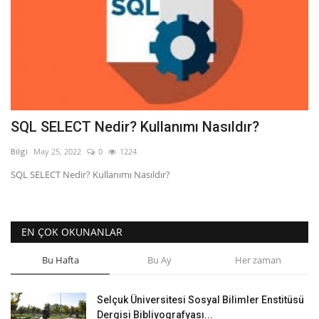
SQL SELECT Nedir? Kullanımı Nasıldır?
Bilgi
May 25, 2022
0
1224
SQL SELECT Nedir? Kullanımı Nasıldır?
EN ÇOK OKUNANLAR
Bu Hafta
Bu Ay
Her zaman
Selçuk Üniversitesi Sosyal Bilimler Enstitüsü
Dergisi Bibliyografyası...