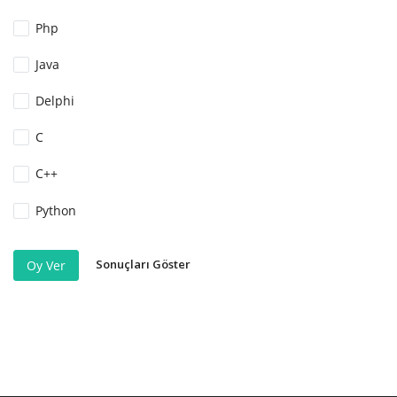
Php
Java
Delphi
C
C++
Python
Sonuçları Göster
Oy Ver