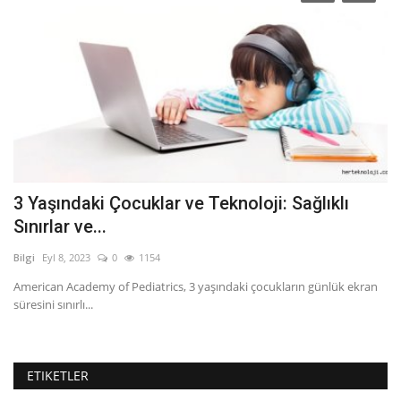
3 Yaşındaki Çocuklar ve Teknoloji: Sağlıklı
N
Sınırlar ve...
s
Bilgi
Eyl 8, 2023
0
1154
Bil
American Academy of Pediatrics, 3 yaşındaki çocukların günlük ekran
N/
süresini sınırlı...
lig
ETIKETLER