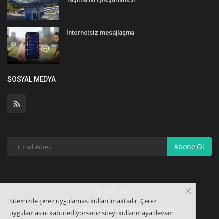
İnternetsiz mesajlaşma
SOSYAL MEDYA
Abone Ol
Apsidat 2023
Sitemizde çerez uygulaması kullanılmaktadır. Çerez
Amacımız
Telif Hakkı Ve Yazı Şikayet
KVKK
uygulamasını kabul ediyorsanız siteyi kullanmaya devam