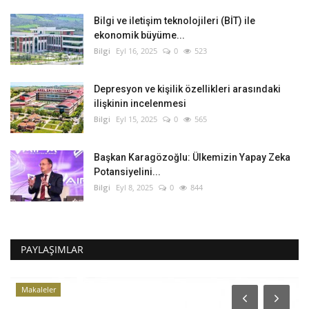
Bilgi ve iletişim teknolojileri (BİT) ile
ekonomik büyüme...
Bilgi
Eyl 16, 2025
0
523
Depresyon ve kişilik özellikleri arasındaki
ilişkinin incelenmesi
Bilgi
Eyl 15, 2025
0
565
Başkan Karagözoğlu: Ülkemizin Yapay Zeka
Potansiyelini...
Bilgi
Eyl 8, 2025
0
844
PAYLAŞIMLAR
Makaleler