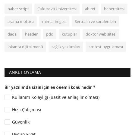
haber script
Çukurova Üniversitesi
ahiret
haber sitesi
arama moturu
mimar imgesi
Sertralin ve sorafenibin
dada
header
pdo
kutuplar
doktor web sitesi
lokanta dijital menü
sağlık yazılımları
src test uygulaması
ANKET OYLAMA
Bir yazılımda sizin için en önemli konu nedir ?
Kullanım Kolaylığı (Basit ve anlaşılır olması)
Hızlı Çalışması
Güvenlik
Uygun Fiyat