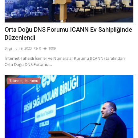
Orta Doğu DNS Forumu ICANN Ev Sahipliğinde
Düzenlendi
Bilgi
Jun 9, 2023
0
1009
İnternet Tahsisli İsimler ve Numaralar Kurumu (ICANN) tarafından
Orta Doğu DNS Forumu,...
Teknoloji Kurumu