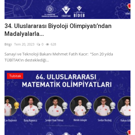
34. Uluslararası Biyoloji Olimpiyatı’ndan
Madalyalarla...
Bilgi
Tem 20, 2023
0
628
Sanayi ve Teknoloji Bakanı Mehmet Fatih Kacır: “Son 20 yılda
TÜBİTAK’ın desteklediği...
Tubitak