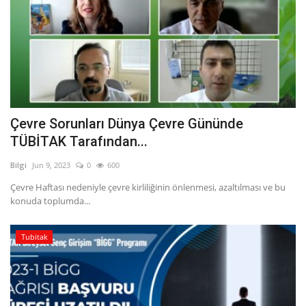
Çevre Sorunları Dünya Çevre Gününde
TÜBİTAK Tarafından...
Bilgi
Jun 9, 2023
0
600
Çevre Haftası nedeniyle çevre kirliliğinin önlenmesi, azaltılması ve bu
konuda toplumda...
Tubitak