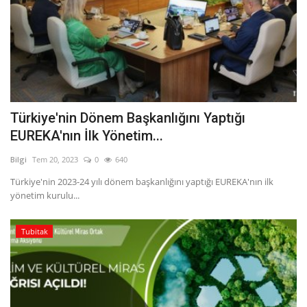
Bilgiler
Veritabanı
Türkiye'nin Dönem Başkanlığını Yaptığı
EUREKA'nın İlk Yönetim...
Bilgi
Tem 20, 2023
0
640
Türkiye'nin 2023-24 yılı dönem başkanlığını yaptığı EUREKA'nın ilk
yönetim kurulu...
Tubitak