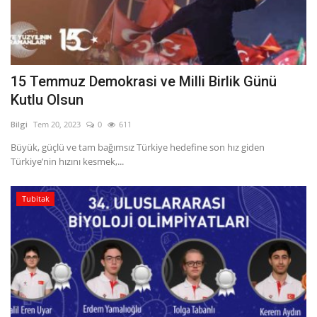
15 Temmuz Demokrasi ve Milli Birlik Günü
Kutlu Olsun
Bilgi
Tem 20, 2023
0
611
Büyük, güçlü ve tam bağımsız Türkiye hedefine son hız giden
Türkiye’nin hızını kesmek,...
Tubitak