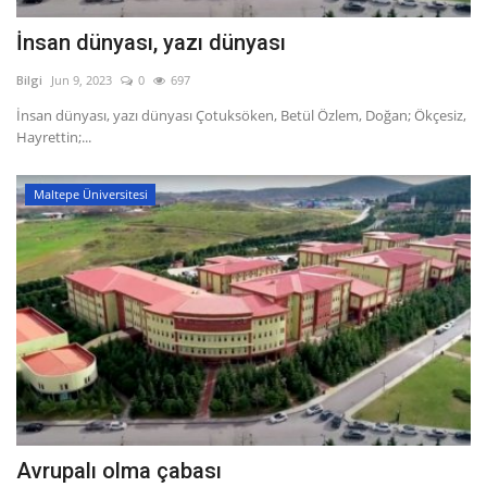
İnsan dünyası, yazı dünyası
Bilgi
Jun 9, 2023
0
697
İnsan dünyası, yazı dünyası Çotuksöken, Betül Özlem, Doğan; Ökçesiz,
Hayrettin;...
Maltepe Üniversitesi
Avrupalı olma çabası