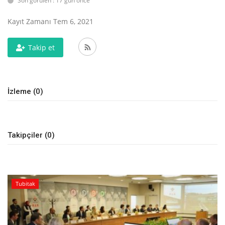
Son görülen : 17 gün önce
E-Devlet Sistemleri
Kayıt Zamanı Tem 6, 2021
Enerji
Takip et
Tubitak
İzleme (0)
Teknoloji Kurumu
Teknoloji
Takipçiler (0)
Yazılım Dilleri
Makaleler
Tubitak
Programlar
Yazılımlar