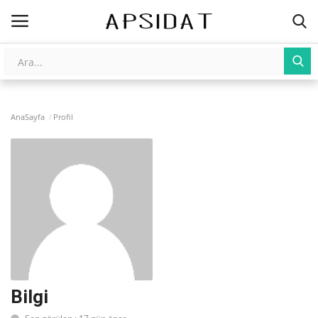
Giriş
Kayıt Ol
AnaSayfa
Profil
AnaSayfa
Galeri
İletişim
Yapay Zeka
Üniversite Yayınları
Bilgi
Tarım