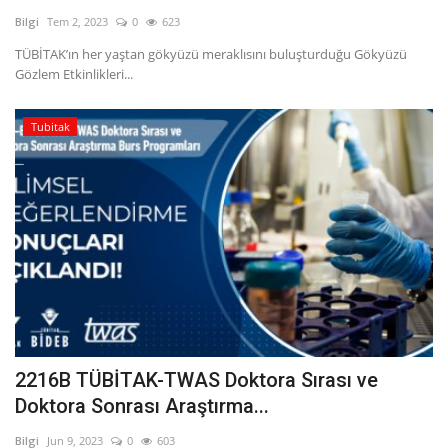
Bilgi
Tem 2, 2023
0
623
TÜBİTAK’ın her yaştan gökyüzü meraklısını buluşturduğu Gökyüzü
Gözlem Etkinlikleri...
Tubitak
2216B TÜBİTAK-TWAS Doktora Sırası ve
Doktora Sonrası Araştırma...
Bilgi
Jun 9, 2023
0
603