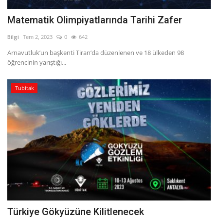
Matematik Olimpiyatlarında Tarihi Zafer
Bilgi
Tem 2, 2023
0
642
Arnavutluk’un başkenti Tiran’da düzenlenen ve 18 ülkeden 98
öğrencinin yarıştığı...
Tubitak
Türkiye Gökyüzüne Kilitlenecek