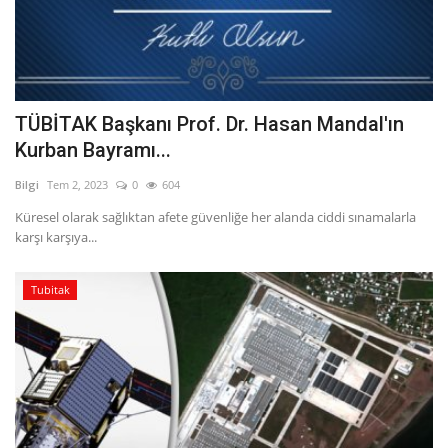
TÜBİTAK Başkanı Prof. Dr. Hasan Mandal'ın
Kurban Bayramı...
Bilgi
Tem 2, 2023
0
604
Küresel olarak sağlıktan afete güvenliğe her alanda ciddi sınamalarla
karşı karşıya...
Tubitak