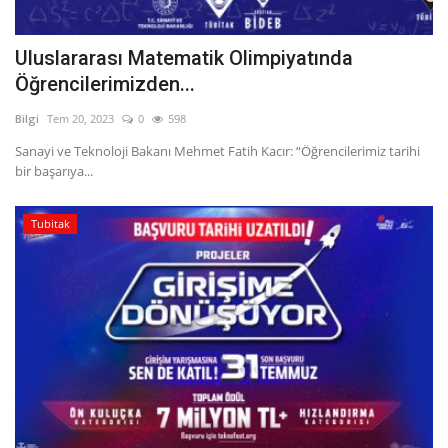
Uluslararası Matematik Olimpiyatında
Öğrencilerimizden...
Bilgi
Tem 20, 2023
0
598
Sanayi ve Teknoloji Bakanı Mehmet Fatih Kacır: “Öğrencilerimiz tarihi
bir başarıya...
Tubitak