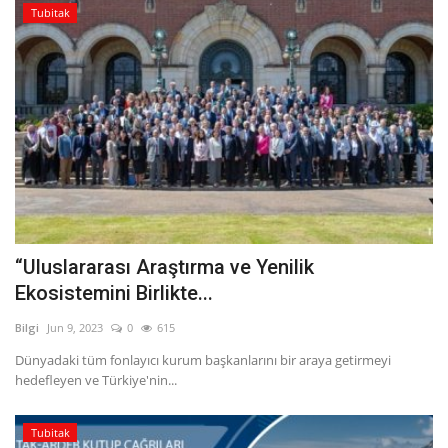
Tubitak
“Uluslararası Araştırma ve Yenilik
Ekosistemini Birlikte...
Bilgi
Jun 9, 2023
0
615
Dünyadaki tüm fonlayıcı kurum başkanlarını bir araya getirmeyi
hedefleyen ve Türkiye'nin...
Tubitak