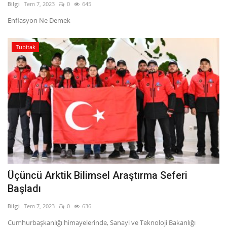
Bilgi
Tem 7, 2023
0
645
Enflasyon Ne Demek
Tubitak
Üçüncü Arktik Bilimsel Araştırma Seferi
Başladı
Bilgi
Tem 7, 2023
0
636
Cumhurbaşkanlığı himayelerinde, Sanayi ve Teknoloji Bakanlığı