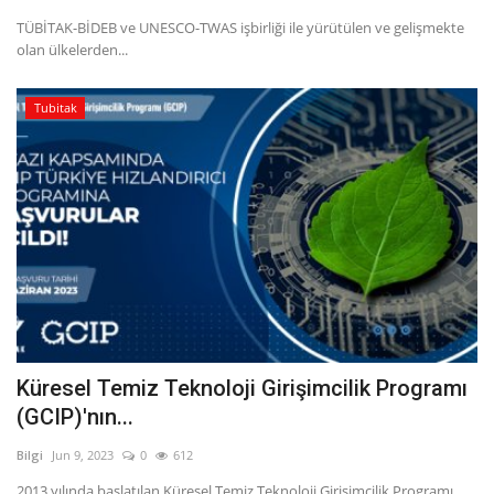
TÜBİTAK-BİDEB ve UNESCO-TWAS işbirliği ile yürütülen ve gelişmekte
olan ülkelerden...
Tubitak
Küresel Temiz Teknoloji Girişimcilik Programı
(GCIP)'nın...
Bilgi
Jun 9, 2023
0
612
2013 yılında başlatılan Küresel Temiz Teknoloji Girişimcilik Programı