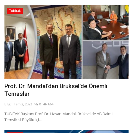
Tubitak
Prof. Dr. Mandal’dan Brüksel’de Önemli
Temaslar
Bilgi
Tem 2, 2023
0
664
TÜBİTAK Başkanı Prof. Dr. Hasan Mandal, Brüksel'de AB Daimi
Temsilcisi Büyükelçi...