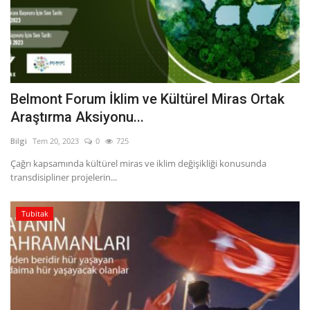
Belmont Forum İklim ve Kültürel Miras Ortak
Araştırma Aksiyonu...
Bilgi
Tem 20, 2023
0
725
Çağrı kapsamında kültürel miras ve iklim değişikliği konusunda
transdisipliner projelerin...
Tubitak