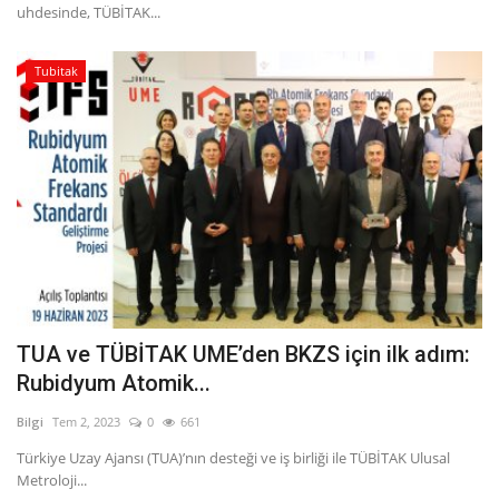
uhdesinde, TÜBİTAK...
Tubitak
TUA ve TÜBİTAK UME’den BKZS için ilk adım:
Rubidyum Atomik...
Bilgi
Tem 2, 2023
0
661
Türkiye Uzay Ajansı (TUA)’nın desteği ve iş birliği ile TÜBİTAK Ulusal
Metroloji...