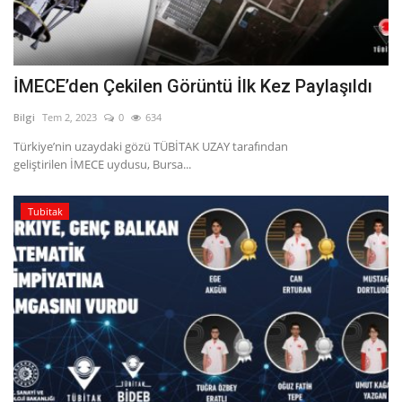
İMECE’den Çekilen Görüntü İlk Kez Paylaşıldı
Bilgi
Tem 2, 2023
0
634
Türkiye’nin uzaydaki gözü TÜBİTAK UZAY tarafından
geliştirilen İMECE uydusu, Bursa...
Tubitak