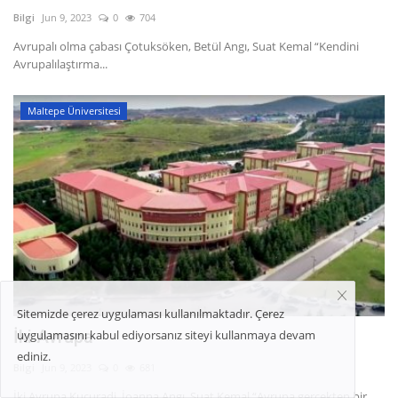
Bilgi
Jun 9, 2023
0
704
Avrupalı olma çabası Çotuksöken, Betül Angı, Suat Kemal “Kendini
Avrupalılaştırma...
Maltepe Üniversitesi
Sitemizde çerez uygulaması kullanılmaktadır. Çerez
İki Avrupa
uygulamasını kabul ediyorsanız siteyi kullanmaya devam
ediniz.
Bilgi
Jun 9, 2023
0
681
İki Avrupa Kuçuradi, İoanna Angı, Suat Kemal “Avrupa gerçekten bir