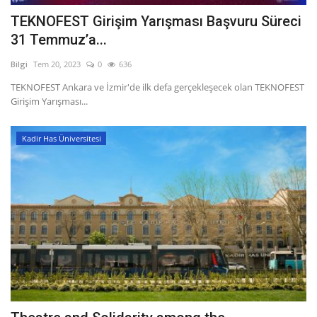
TEKNOFEST Girişim Yarışması Başvuru Süreci
31 Temmuz’a...
Bilgi
Tem 20, 2023
0
636
TEKNOFEST Ankara ve İzmir'de ilk defa gerçekleşecek olan TEKNOFEST
Girişim Yarışması...
Kadir Has Üniversitesi