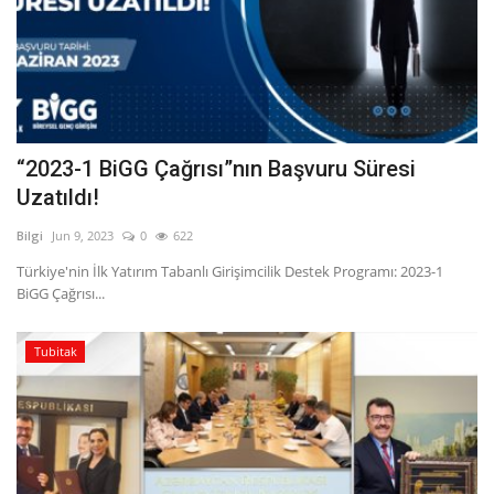
“2023-1 BiGG Çağrısı”nın Başvuru Süresi
Uzatıldı!
Bilgi
Jun 9, 2023
0
622
Türkiye'nin İlk Yatırım Tabanlı Girişimcilik Destek Programı: 2023-1
BiGG Çağrısı...
Tubitak