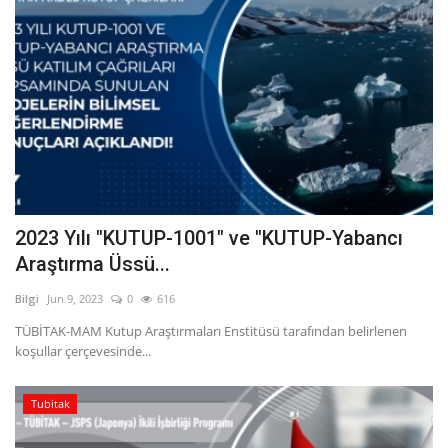
2023 Yılı "KUTUP-1001" ve "KUTUP-Yabancı
Araştırma Üssü...
Bilgi
Jun 9, 2023
0
616
TÜBİTAK-MAM Kutup Araştırmaları Enstitüsü tarafından belirlenen
koşullar çerçevesinde...
Tubitak