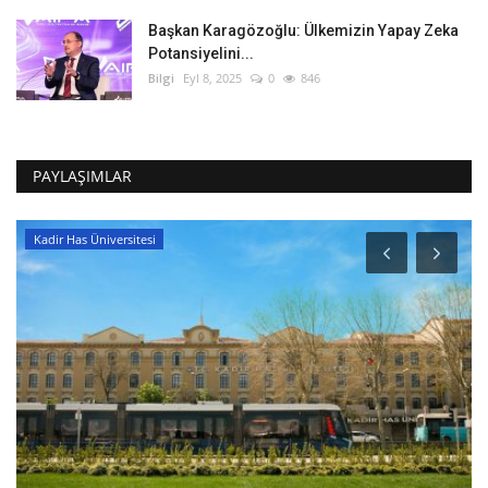
Başkan Karagözoğlu: Ülkemizin Yapay Zeka
Potansiyelini...
Bilgi
Eyl 8, 2025
0
846
PAYLAŞIMLAR
Kadir Has Üniversitesi