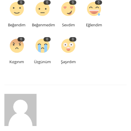
0
0
0
0
Beğendim
Beğenmedim
Sevdim
Eğlendim
0
0
0
Kızgınım
Üzgünüm
Şaşırdım