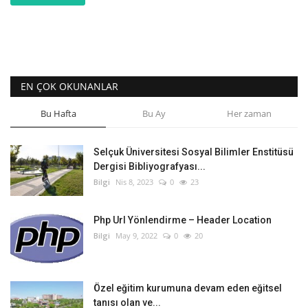
EN ÇOK OKUNANLAR
Bu Hafta
Bu Ay
Her zaman
Selçuk Üniversitesi Sosyal Bilimler Enstitüsü
Dergisi Bibliyografyası...
Bilgi
Nis 8, 2023
0
23
Php Url Yönlendirme – Header Location
Bilgi
May 9, 2022
0
20
Özel eğitim kurumuna devam eden eğitsel
tanısı olan ve...