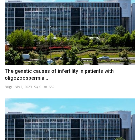
The genetic causes of infertility in patients with
oligozoospermia...
Bilgi
Nis 1, 2023
0
632