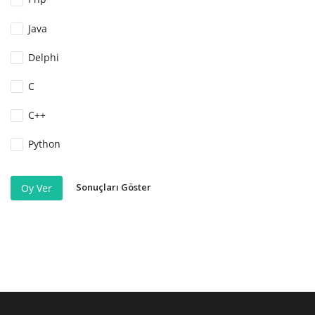
Java
Delphi
C
C++
Python
Sonuçları Göster
Oy Ver