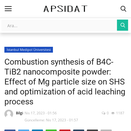
Giriş
Kayıt Ol
İstanbul Medipol Üniversitesi
AnaSayfa
Combustion synthesis of B4C-
Galeri
TiB2 nanocomposite powder:
Effect of Mg particle size on SHS
İletişim
and optimization of acid leaching
Yapay Zeka
process
Üniversite Yayınları
Bilgi
Nis 17, 2023 - 01:56
0
1187
Güncelleme: Nis 17, 2023 - 01:57
Tarım