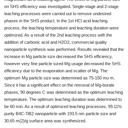
on SHS efficiency was investigated. Single-stage and 2-stage
Bilgiler
leaching processes were carried out to remove undesired
phases in the SHS product. In the 1st HCl acid leaching
Veritabanı
process, the leaching temperature and leaching duration were
optimized. As a result of the 2nd leaching process with the
addition of carbonic acid and H2O2, commercial quality
nanoparticle synthesis was performed. Results revealed that the
increase in Mg particle size decreased the SHS efficiency,
however very fine particle sized Mg usage decreased the SHS
efficiency due to the evaporation and scatter of Mg. The
optimum Mg particle size was determined as 75-150 mu m.
Since it has a significant effect on the removal of Mg-borate
phases, 90 degrees C was determined as the optimum leaching
temperature. The optimum leaching duration was determined to
be 60 min. As a result of optimized leaching processes, 99.11%
purity B4C-TiB2 nanoparticle with 193.5 nm particle size and
30.65 m(2)/g surface area was synthesized.