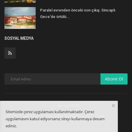
Paralel evrenden önceki son çıkış: Sincaplı
Gece’de örtülü...
SOSYAL MEDYA
Abone Ol
Apsidat 2023
Sitemizde çerez uygulaması kullanılmaktadır. Çerez
Amacımız
Telif Hakkı Ve Yazı Şikayet
KVKK
uygulamasını kabul ediyorsanız siteyi kullanmaya devam
ediniz.