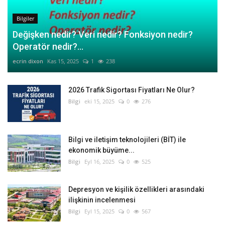
Bilgiler
Değişken nedir? Veri nedir? Fonksiyon nedir?
Operatör nedir?...
ecrin dixon
Kas 15, 2025
1
238
2026 Trafik Sigortası Fiyatları Ne Olur?
Bilgi
eki 15, 2025
0
276
Bilgi ve iletişim teknolojileri (BİT) ile
ekonomik büyüme...
Bilgi
Eyl 16, 2025
0
525
Depresyon ve kişilik özellikleri arasındaki
ilişkinin incelenmesi
Bilgi
Eyl 15, 2025
0
567