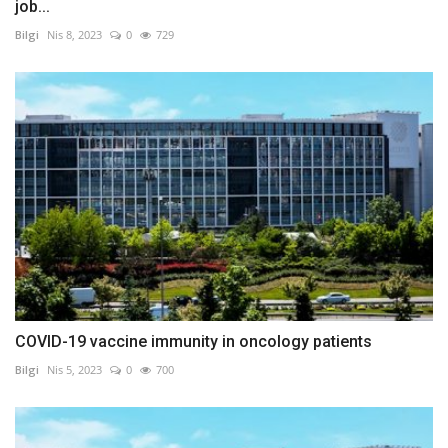
job...
Bilgi
Nis 8, 2023
0
729
COVID-19 vaccine immunity in oncology patients
Bilgi
Nis 5, 2023
0
700