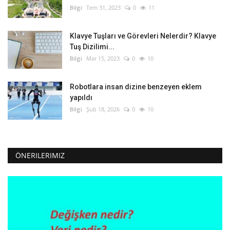
Bilgi
Tem 31, 2023
0
11
Klavye Tuşları ve Görevleri Nelerdir? Klavye
Tuş Dizilimi...
Bilgi
Mar 15, 2023
0
10
Robotlara insan dizine benzeyen eklem
yapıldı
Bilgi
Şub 18, 2026
0
10
ÖNERILERIMIZ