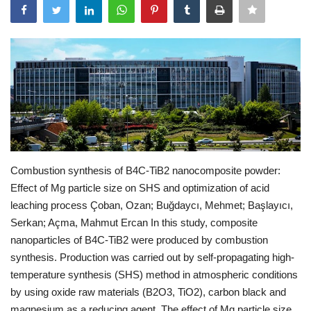
E-Devlet Sistemleri
Enerji
Tubitak
Teknoloji Kurumu
Teknoloji
Combustion synthesis of B4C-TiB2 nanocomposite powder:
Effect of Mg particle size on SHS and optimization of acid
Yazılım Dilleri
leaching process Çoban, Ozan; Buğdaycı, Mehmet; Başlayıcı,
Serkan; Açma, Mahmut Ercan In this study, composite
Makaleler
nanoparticles of B4C-TiB2 were produced by combustion
synthesis. Production was carried out by self-propagating high-
Programlar
temperature synthesis (SHS) method in atmospheric conditions
by using oxide raw materials (B2O3, TiO2), carbon black and
Yazılımlar
magnesium as a reducing agent. The effect of Mg particle size