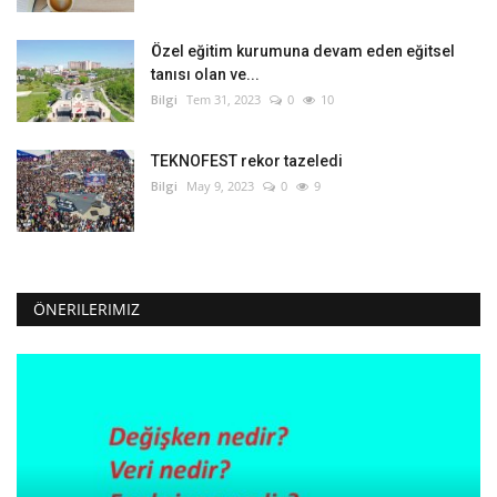
Özel eğitim kurumuna devam eden eğitsel
tanısı olan ve...
Bilgi
Tem 31, 2023
0
10
TEKNOFEST rekor tazeledi
Bilgi
May 9, 2023
0
9
ÖNERILERIMIZ