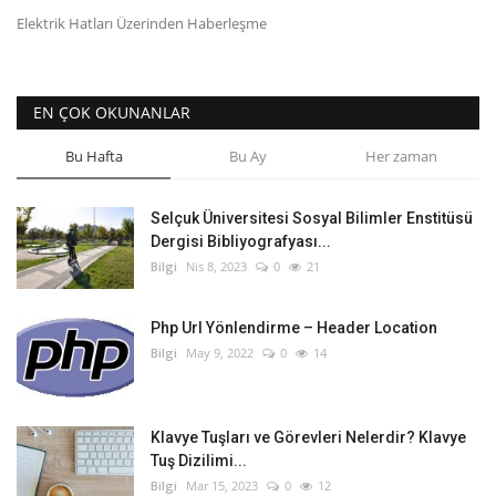
Elektrik Hatları Üzerinden Haberleşme
Bilgiler
Veritabanı
EN ÇOK OKUNANLAR
Bu Hafta
Bu Ay
Her zaman
Selçuk Üniversitesi Sosyal Bilimler Enstitüsü
Dergisi Bibliyografyası...
Bilgi
Nis 8, 2023
0
21
Php Url Yönlendirme – Header Location
Bilgi
May 9, 2022
0
14
Klavye Tuşları ve Görevleri Nelerdir? Klavye
Tuş Dizilimi...
Bilgi
Mar 15, 2023
0
12