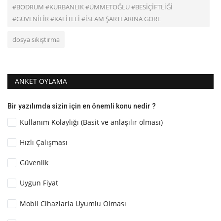
#BODRUM #KURBANLIK #ÜMMETOĞLU #BESİÇİFTLİĞİ
#GÜVENİLİR #KALİTELİ #İSLAM ŞARTLARINA GÖRE
dosya sıkıştırma
ANKET OYLAMA
Bir yazılımda sizin için en önemli konu nedir ?
Kullanım Kolaylığı (Basit ve anlaşılır olması)
Hızlı Çalışması
Güvenlik
Uygun Fiyat
Mobil Cihazlarla Uyumlu Olması