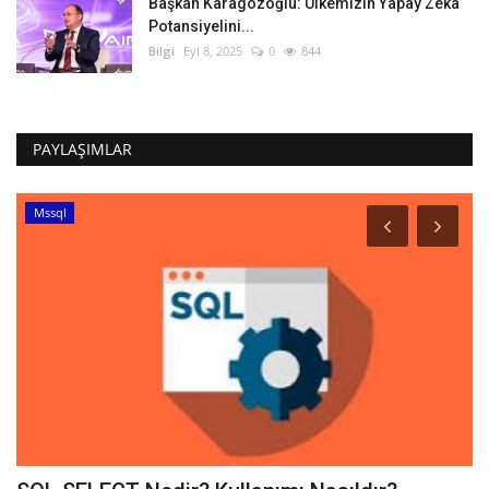
Başkan Karagözoğlu: Ülkemizin Yapay Zeka
Potansiyelini...
Bilgi
Eyl 8, 2025
0
844
PAYLAŞIMLAR
Mssql