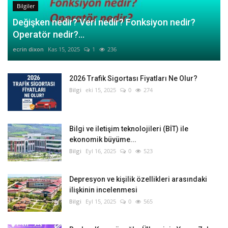
Bilgiler
Değişken nedir? Veri nedir? Fonksiyon nedir?
Operatör nedir?...
ecrin dixon
Kas 15, 2025
1
236
2026 Trafik Sigortası Fiyatları Ne Olur?
Bilgi
eki 15, 2025
0
274
Bilgi ve iletişim teknolojileri (BİT) ile
ekonomik büyüme...
Bilgi
Eyl 16, 2025
0
523
Depresyon ve kişilik özellikleri arasındaki
ilişkinin incelenmesi
Bilgi
Eyl 15, 2025
0
565