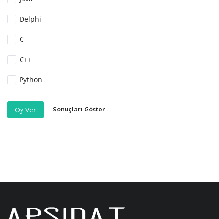
Delphi
C
C++
Python
Sonuçları Göster
Oy Ver