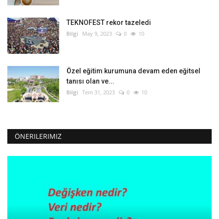
TEKNOFEST rekor tazeledi
Bilgi
May 9, 2023
0
10
Özel eğitim kurumuna devam eden eğitsel
tanısı olan ve...
Bilgi
Tem 31, 2023
0
10
ÖNERILERIMIZ