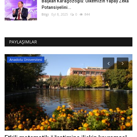
Başkan Karagözoğlu: Ülkemizin Yapay Zeka
Potansiyelini...
Bilgi
Eyl 8, 2025
0
844
PAYLAŞIMLAR
Anadolu Üniversitesi