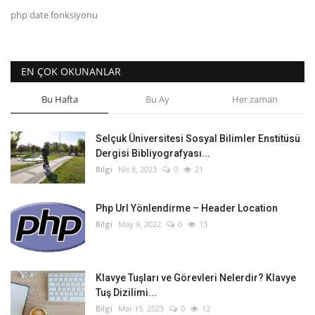
php date fonksiyonu
Bilgiler
Veritabanı
EN ÇOK OKUNANLAR
Bu Hafta
Bu Ay
Her zaman
Selçuk Üniversitesi Sosyal Bilimler Enstitüsü
Dergisi Bibliyografyası...
Bilgi
Nis 8, 2023
0
21
Php Url Yönlendirme – Header Location
Bilgi
May 9, 2022
0
13
Klavye Tuşları ve Görevleri Nelerdir? Klavye
Tuş Dizilimi...
Bilgi
Mar 15, 2023
0
12