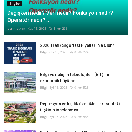
Bilgiler
Değişken nedir? Veri nedir? Fonksiyon nedir?
Operatör nedir?...
ecrin dixon
Kas 15, 2025
1
236
2026 Trafik Sigortası Fiyatları Ne Olur?
Bilgi
eki 15, 2025
0
274
Bilgi ve iletişim teknolojileri (BİT) ile
ekonomik büyüme...
Bilgi
Eyl 16, 2025
0
523
Depresyon ve kişilik özellikleri arasındaki
ilişkinin incelenmesi
Bilgi
Eyl 15, 2025
0
565