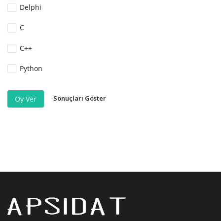
Delphi
C
C++
Python
Sonuçları Göster
Oy Ver