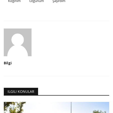
Kızgınım
Üzgünüm
Şaşırdım
Bilgi
ILGILI KONULAR