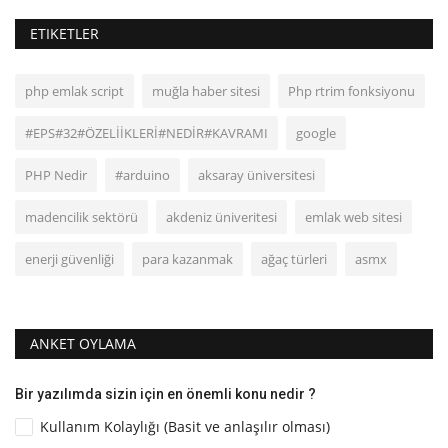
ETIKETLER
php emlak script
muğla haber sitesi
Php rtrim fonksiyonu
#EPS#32#ÖZELİİKLERİ#NEDİR#KAVRAMI
google
PHP Nedir
#arduino
aksaray üniversitesi
madencilik sektörü
akdeniz üniveritesi
emlak web sitesi
enerji güvenliği
para kazanmak
ağaç türleri
asmx
ANKET OYLAMA
Bir yazılımda sizin için en önemli konu nedir ?
Kullanım Kolaylığı (Basit ve anlaşılır olması)