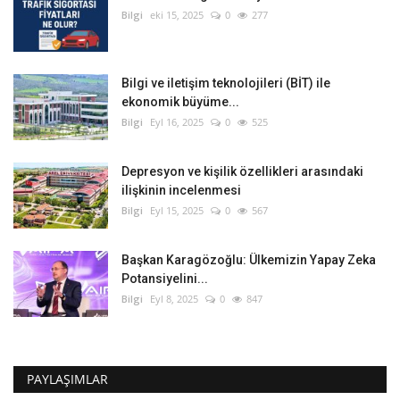
Bilgi
eki 15, 2025
0
277
Bilgi ve iletişim teknolojileri (BİT) ile
ekonomik büyüme...
Bilgi
Eyl 16, 2025
0
525
Depresyon ve kişilik özellikleri arasındaki
ilişkinin incelenmesi
Bilgi
Eyl 15, 2025
0
567
Başkan Karagözoğlu: Ülkemizin Yapay Zeka
Potansiyelini...
Bilgi
Eyl 8, 2025
0
847
PAYLAŞIMLAR