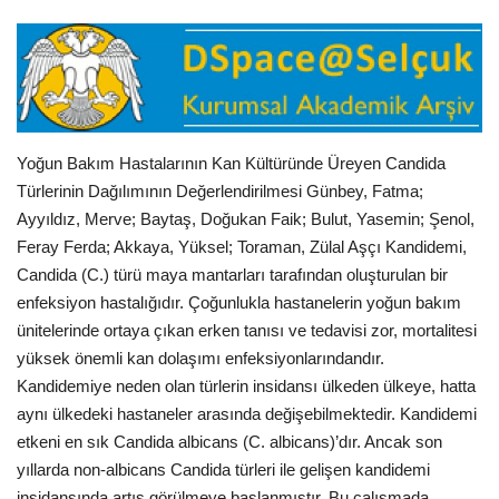
E-Devlet Sistemleri
Enerji
Tubitak
Yoğun Bakım Hastalarının Kan Kültüründe Üreyen Candida
Türlerinin Dağılımının Değerlendirilmesi Günbey, Fatma;
Teknoloji Kurumu
Ayyıldız, Merve; Baytaş, Doğukan Faik; Bulut, Yasemin; Şenol,
Feray Ferda; Akkaya, Yüksel; Toraman, Zülal Aşçı Kandidemi,
Teknoloji
Candida (C.) türü maya mantarları tarafından oluşturulan bir
enfeksiyon hastalığıdır. Çoğunlukla hastanelerin yoğun bakım
Yazılım Dilleri
ünitelerinde ortaya çıkan erken tanısı ve tedavisi zor, mortalitesi
yüksek önemli kan dolaşımı enfeksiyonlarındandır.
Makaleler
Kandidemiye neden olan türlerin insidansı ülkeden ülkeye, hatta
aynı ülkedeki hastaneler arasında değişebilmektedir. Kandidemi
Programlar
etkeni en sık Candida albicans (C. albicans)’dır. Ancak son
yıllarda non-albicans Candida türleri ile gelişen kandidemi
Yazılımlar
insidansında artış görülmeye başlanmıştır. Bu çalışmada