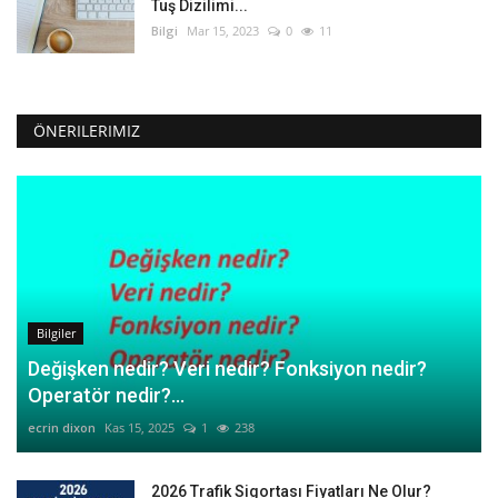
Tuş Dizilimi...
Bilgi
Mar 15, 2023
0
11
ÖNERILERIMIZ
Bilgiler
Değişken nedir? Veri nedir? Fonksiyon nedir?
Operatör nedir?...
ecrin dixon
Kas 15, 2025
1
238
2026 Trafik Sigortası Fiyatları Ne Olur?