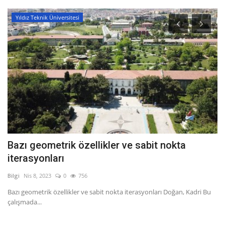
Yıldız Teknik Üniversitesi
Bazı geometrik özellikler ve sabit nokta
T
iterasyonları
G
Bilgi
Nis 8, 2023
0
756
Bil
Bazı geometrik özellikler ve sabit nokta iterasyonları Doğan, Kadri Bu
Tü
çalışmada...
Pe