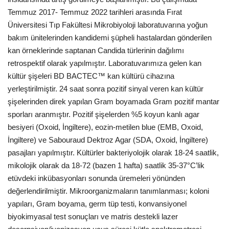
Temmuz 2017- Temmuz 2022 tarihleri arasında Fırat
Bilgiler
Üniversitesi Tıp Fakültesi Mikrobiyoloji laboratuvarına yoğun
bakım ünitelerinden kandidemi şüpheli hastalardan gönderilen
Veritabanı
kan örneklerinde saptanan Candida türlerinin dağılımı
retrospektif olarak yapılmıştır. Laboratuvarımıza gelen kan
kültür şişeleri BD BACTEC™ kan kültürü cihazına
yerleştirilmiştir. 24 saat sonra pozitif sinyal veren kan kültür
şişelerinden direk yapılan Gram boyamada Gram pozitif mantar
sporları aranmıştır. Pozitif şişelerden %5 koyun kanlı agar
besiyeri (Oxoid, İngiltere), eozin-metilen blue (EMB, Oxoid,
İngiltere) ve Sabouraud Dektroz Agar (SDA, Oxoid, İngiltere)
pasajları yapılmıştır. Kültürler bakteriyolojik olarak 18-24 saatlik,
mikolojik olarak da 18-72 (bazen 1 hafta) saatlik 35-37°C’lik
etüvdeki inkübasyonları sonunda üremeleri yönünden
değerlendirilmiştir. Mikroorganizmaların tanımlanması; koloni
yapıları, Gram boyama, germ tüp testi, konvansiyonel
biyokimyasal test sonuçları ve matris destekli lazer