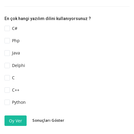
En çok hangi yazılım dilini kullanıyorsunuz ?
C#
Php
Java
Delphi
C
C++
Python
Sonuçları Göster
Oy Ver