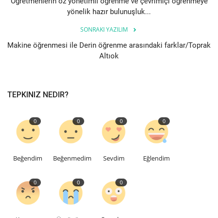
Öğretmenlerin öz yönetimli öğrenme ve çevrimiçi öğrenmeye
yönelik hazır bulunuşluk...
SONRAKI YAZILIM
Makine öğrenmesi ile Derin öğrenme arasındaki farklar/Toprak
Altıok
TEPKINIZ NEDIR?
0
0
0
0
Beğendim
Beğenmedim
Sevdim
Eğlendim
0
0
0