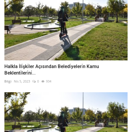
Halkla İli̇şki̇ler Açısından Beledi̇yeleri̇n Kamu
Beklenti̇leri̇ni̇...
Bilgi
Nis 5, 2023
0
934