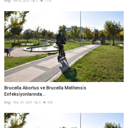
Bilgi
Nis 8, 2023
0
1176
Brucella Abortus ve Brucella Meli̇tensi̇s
Enfeksi̇yonlarında...
Bilgi
Mar 30, 2023
0
636