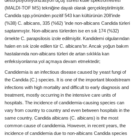
desorpsiyon/iyonizasyon uçuş süresi kütle spektrometresi
(MALDI-TOF MS) tekniğine dayalı olarak gerçekleştirilmiştir.
Candida spp.yönünden pozitif 543 kan kültürünün 208’inde
(%38) C. albicans, 335 (%62) ’inde non-albicans Candida türleri
saptanmıştır. Non-albicans türlerden ise en sık 174 (%32)
örnekte C. parapsilosis izole edilmişitir. Kandidemi olgularından
halen en sık izole edilen tür C. albicans’tır. Ancak yoğun bakım
hastalarında non-albicans türleri de artan sıklıkla kan
enfeksiyonlarına yol açmaya devam etmektedir;
Candidemia is an infectious disease caused by yeast fungi of
the Candida (C.) species. It is one of the important bloodstream
infections with high mortality and difficult to early diagnosis and
treatment, mostly occurring in the intensive care units of
hospitals. The incidence of candidemia-causing species can
vary from country to country and even between hospitals in the
same country. Candida albicans (C. albicans) is the most
common cause of candidemia. However, in recent years, the
incidence of candidemia due to non-albicans Candida species