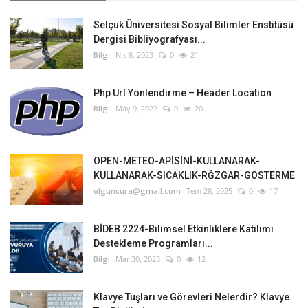
Selçuk Üniversitesi Sosyal Bilimler Enstitüsü
Dergisi Bibliyografyası...
Bilgi
Nis 8, 2023
0
21
Php Url Yönlendirme – Header Location
Bilgi
May 9, 2022
0
20
OPEN-METEO-APİSİNİ-KULLANARAK-
KULLANARAK-SICAKLIK-RĞZGAR-GÖSTERME
olguncura@gmail.com
Tem 28, 2025
0
17
BİDEB 2224-Bilimsel Etkinliklere Katılımı
Destekleme Programları...
Bilgi
Mar 30, 2023
0
12
Klavye Tuşları ve Görevleri Nelerdir? Klavye