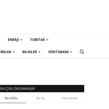
ENERJI
TUBITAK
LIMLAR
BILGILER
VERITABANI
EN ÇOK OKUNANLAR
Bu Hafta
Bu Ay
Her zaman