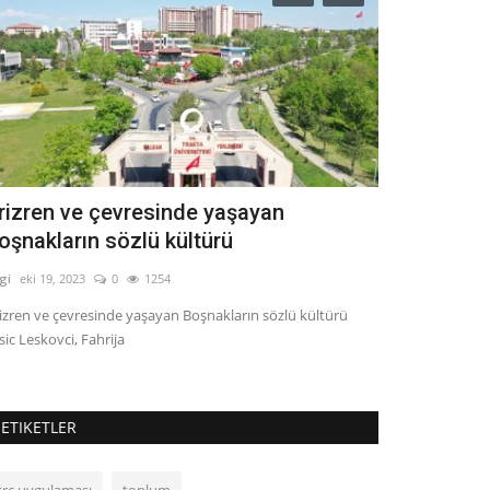
rizren ve çevresinde yaşayan
Beam Steer
oşnakların sözlü kültürü
Phased Arr
lgi
eki 19, 2023
0
1254
Bilgi
Kas 7, 2023
izren ve çevresinde yaşayan Boşnakların sözlü kültürü
Beam Steering of
sic Leskovci, Fahrija
The Field Equival
ETIKETLER