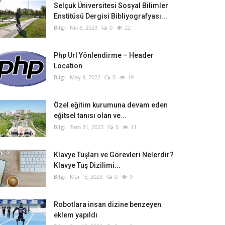
Selçuk Üniversitesi Sosyal Bilimler
Enstitüsü Dergisi Bibliyografyası...
Bilgi
Nis 8, 2023
0
22
Php Url Yönlendirme – Header
Location
Bilgi
May 9, 2022
0
19
Özel eğitim kurumuna devam eden
eğitsel tanısı olan ve...
Bilgi
Tem 31, 2023
0
11
Klavye Tuşları ve Görevleri Nelerdir?
Klavye Tuş Dizilimi...
Bilgi
Mar 15, 2023
0
9
Robotlara insan dizine benzeyen
eklem yapıldı