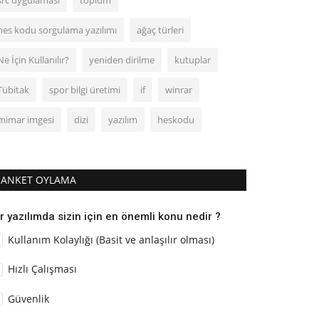
src uygulaması
toplum
hes kodu sorgulama yazılımı
ağaç türleri
Ne İçin Kullanılır?
yeniden dirilme
kutuplar
Tübitak
spor bilgi üretimi
if
winrar
mimar imgesi
dizi
yazılım
heskodu
ANKET OYLAMA
r yazılımda sizin için en önemli konu nedir ?
Kullanım Kolaylığı (Basit ve anlaşılır olması)
Hızlı Çalışması
Güvenlik