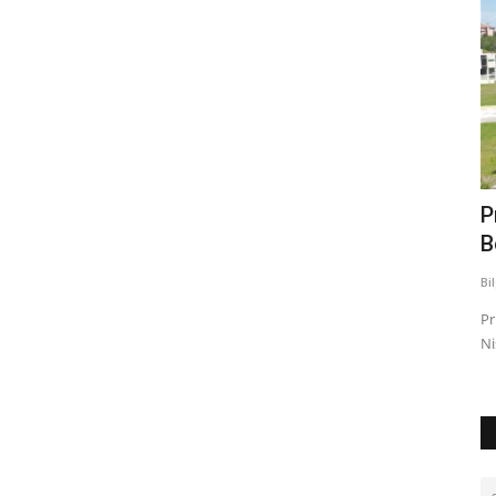
 Genel
Dünyanın Bir Ucundan Diğer Ucuna Kazı
P
Yapmak: Teknik ve...
B
Bilgi
Eyl 8, 2023
0
910
Bi
l Kurul
Teknik Zorluklar: Dünyanın içine doğru kazı yapmak teknik
Pr
açıdan birçok zorlukla...
Ni