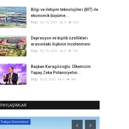
Bilgi ve iletişim teknolojileri (BİT) ile
ekonomik büyüme...
Bilgi
Eyl 16, 2025
0
524
Depresyon ve kişilik özellikleri
arasındaki ilişkinin incelenmesi
Bilgi
Eyl 15, 2025
0
566
Başkan Karagözoğlu: Ülkemizin
Yapay Zeka Potansiyelini...
Bilgi
Eyl 8, 2025
0
845
PAYLAŞIMLAR
Trakya Üniversitesi
Başkent Üniversi