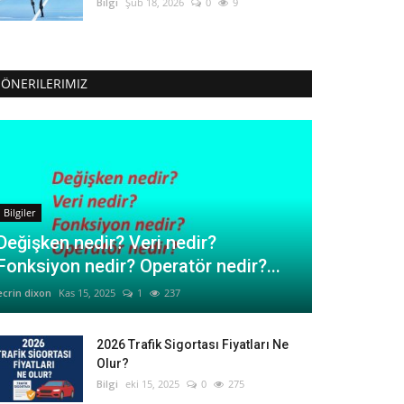
Bilgi
Şub 18, 2026
0
9
ÖNERILERIMIZ
Bilgiler
Değişken nedir? Veri nedir?
Fonksiyon nedir? Operatör nedir?...
ecrin dixon
Kas 15, 2025
1
237
2026 Trafik Sigortası Fiyatları Ne
Olur?
Bilgi
eki 15, 2025
0
275