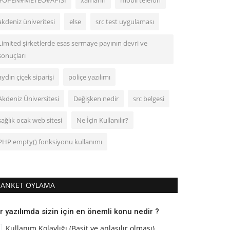
#OPEN#METEO#APİSİ
xamarin
mobil telefon
akdeniz üniveritesi
else
src test uygulaması
Limited şirketlerde esas sermaye payının devri ve
sonuçları
aydın çiçek siparişi
poliçe yazılımı
Akdeniz Üniversitesi
Değişken nedir
src belgesi
sağlık ocak web sitesi
Ne İçin Kullanılır?
PHP empty() fonksiyonu kullanımı
ANKET OYLAMA
r yazılımda sizin için en önemli konu nedir ?
Kullanım Kolaylığı (Basit ve anlaşılır olması)