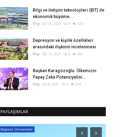
Bilgi ve iletişim teknolojileri (BİT) ile
ekonomik büyüme...
Bilgi
Eyl 16, 2025
0
523
Depresyon ve kişilik özellikleri
arasındaki ilişkinin incelenmesi
Bilgi
Eyl 15, 2025
0
565
Başkan Karagözoğlu: Ülkemizin
Yapay Zeka Potansiyelini...
Bilgi
Eyl 8, 2025
0
844
PAYLAŞIMLAR
Başkent Üniversitesi
Dokuz Eylül Üniv