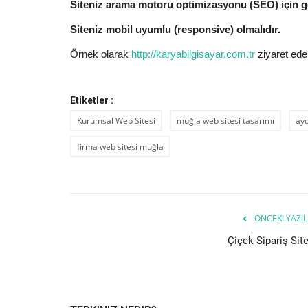
Siteniz arama motoru optimizasyonu (SEO) için gere
Siteniz mobil uyumlu (responsive) olmalıdır.
Örnek olarak
http://karyabilgisayar.com.tr
ziyaret edeb
Etiketler :
Kurumsal Web Sitesi
muğla web sitesi tasarımı
ayd
firma web sitesi muğla
ÖNCEKI YAZIL
Çiçek Sipariş Site
Tubitak