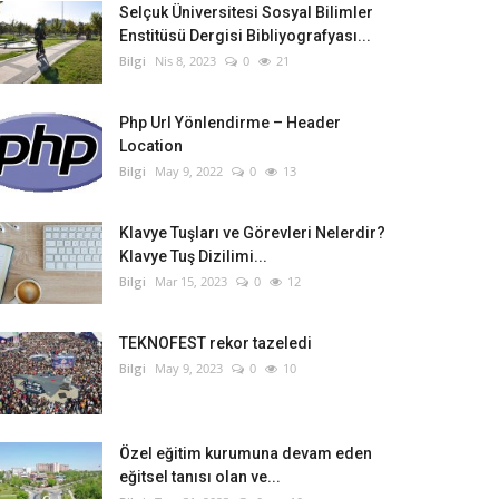
Selçuk Üniversitesi Sosyal Bilimler
Enstitüsü Dergisi Bibliyografyası...
Bilgi
Nis 8, 2023
0
21
Php Url Yönlendirme – Header
Location
Bilgi
May 9, 2022
0
13
Klavye Tuşları ve Görevleri Nelerdir?
Klavye Tuş Dizilimi...
Bilgi
Mar 15, 2023
0
12
TEKNOFEST rekor tazeledi
Bilgi
May 9, 2023
0
10
Özel eğitim kurumuna devam eden
eğitsel tanısı olan ve...