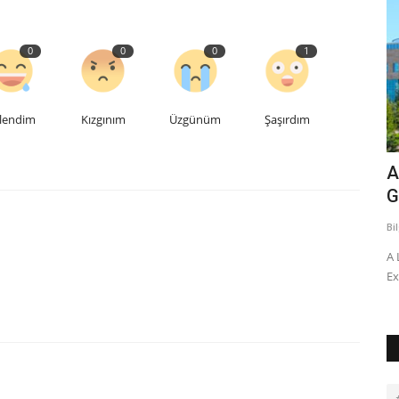
0
0
0
1
lendim
Kızgınım
Üzgünüm
Şaşırdım
ydumuz
Orman Haftasında TÜBİTAK Gebze
A
Kampüsüne 6000 Fidan Dikildi!
G
Bilgi
Kas 13, 2024
0
660
Bi
6A
Orman Haftasında TÜBİTAK Gebze Kampüsüne 6000 Fidan
A 
Dikildi! utku.cetin Ct, 03/23/2024...
Ex