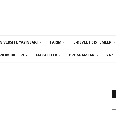
NIVERSITE YAYINLARI
TARIM
E-DEVLET SISTEMLERI
ZILIM DILLERI
MAKALELER
PROGRAMLAR
YAZI
i