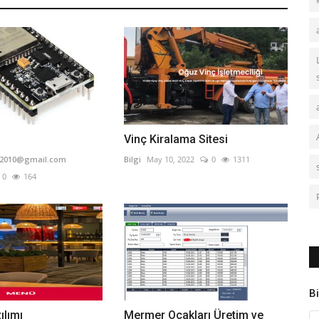
Vinç Kiralama Sitesi
z2010@gmail.com
Bilgi
May 10, 2022
0
1311
0
164
Bi
ılımı
Mermer Ocakları Üretim ve