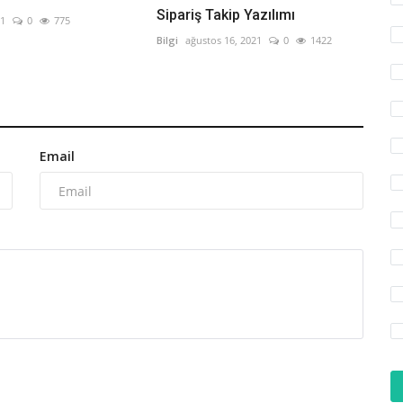
Sipariş Takip Yazılımı
21
0
775
Bilgi
ağustos 16, 2021
0
1422
Email