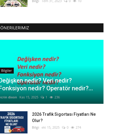
Bilgi
Tem 31, 2023
0
10
ÖNERILERIMIZ
Bilgiler
Değişken nedir? Veri nedir?
Fonksiyon nedir? Operatör nedir?...
ecrin dixon
Kas 15, 2025
1
236
2026 Trafik Sigortası Fiyatları Ne
Olur?
Bilgi
eki 15, 2025
0
274