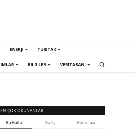
ENERJI
TUBITAK
LIMLAR
BILGILER
VERITABANI
EN ÇOK OKUNANLAR
Bu Hafta
Bu Ay
Her zaman