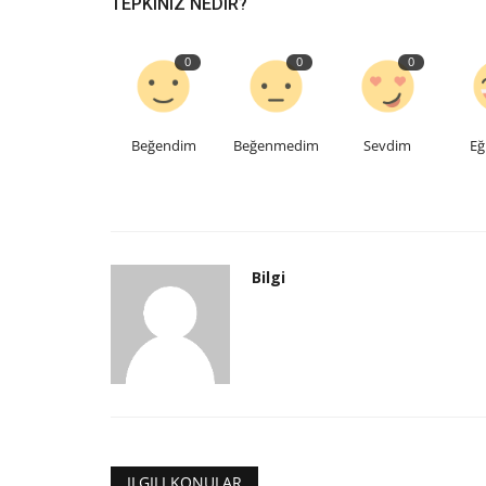
TEPKINIZ NEDIR?
0
0
0
Beğendim
Beğenmedim
Sevdim
Eğ
İlk Yerli ve Milli Haberleşme U
TÜRKSAT 6A Testlerinin...
Bilgi
Bilgi
Kas 13, 2024
0
637
İlk Yerli ve Milli Haberleşme Uydumuz TÜRKSAT 
Testlerinin Tamamlanmasının Ardından...
ILGILI KONULAR