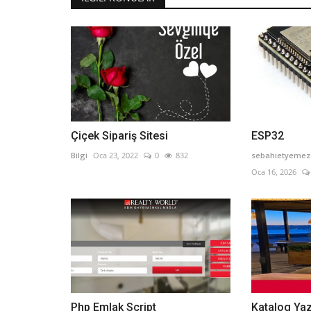
Çiçek Sipariş Sitesi
ESP32
Bilgi
Oca 23, 2022
0
832
sebahietyeme
Oca 16, 2026
Php Emlak Script
Katalog Yaz