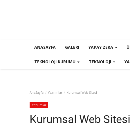
ANASAYFA
GALERI
YAPAY ZEKA
Ü
TEKNOLOJI KURUMU
TEKNOLOJI
YA
AnaSayfa
Yazılımlar
Kurumsal Web Sitesi
Yazılımlar
Kurumsal Web Sites