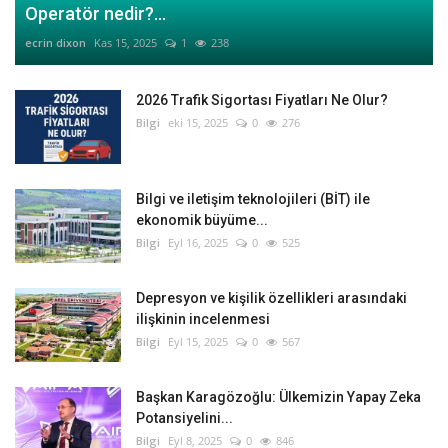
Operatör nedir?...
ecrin dixon
Kas 15, 2025
1
238
2026 Trafik Sigortası Fiyatları Ne Olur?
Bilgi
eki 15, 2025
0
276
Bilgi ve iletişim teknolojileri (BİT) ile
ekonomik büyüme...
Bilgi
Eyl 16, 2025
0
525
Depresyon ve kişilik özellikleri arasındaki
ilişkinin incelenmesi
Bilgi
Eyl 15, 2025
0
567
Başkan Karagözoğlu: Ülkemizin Yapay Zeka
Potansiyelini...
Bilgi
Eyl 8, 2025
0
846