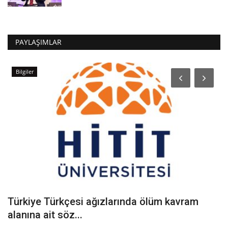
PAYLAŞIMLAR
Bilgiler
Türkiye Türkçesi ağızlarında ölüm kavram
I
alanına ait söz...
i