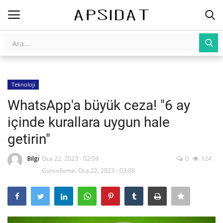
Giriş
Kayıt Ol
Teknoloji
AnaSayfa
WhatsApp'a büyük ceza! "6 ay
Galeri
içinde kurallara uygun hale
getirin"
İletişim
Bilgi
Oca 22, 2023 - 02:59
0
124
Yapay Zeka
Güncelleme: Oca 22, 2023 - 03:08
Üniversite Yayınları
Tarım