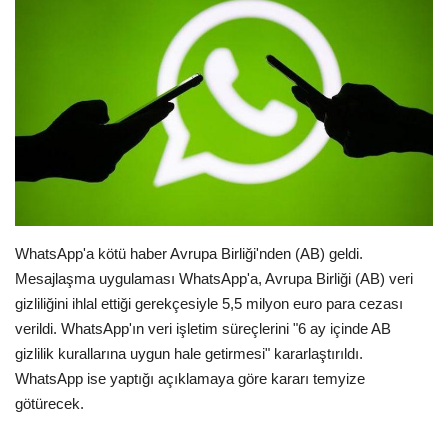
E-Devlet Sistemleri
Enerji
Tubitak
Teknoloji Kurumu
Teknoloji
WhatsApp'a kötü haber Avrupa Birliği'nden (AB) geldi.
Mesajlaşma uygulaması WhatsApp'a, Avrupa Birliği (AB) veri
Yazılım Dilleri
gizliliğini ihlal ettiği gerekçesiyle 5,5 milyon euro para cezası
verildi. WhatsApp'ın veri işletim süreçlerini "6 ay içinde AB
Makaleler
gizlilik kurallarına uygun hale getirmesi" kararlaştırıldı.
WhatsApp ise yaptığı açıklamaya göre kararı temyize
Programlar
götürecek.
Yazılımlar