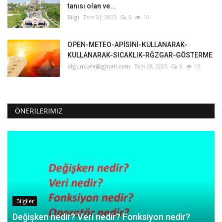
tanısı olan ve...
Bilgi
Tem 31, 2023
0
10
OPEN-METEO-APİSİNİ-KULLANARAK-
KULLANARAK-SICAKLIK-RĞZGAR-GÖSTERME
olguncura@gmail.com
Tem 28, 2025
0
10
ÖNERILERIMIZ
Bilgiler
Değişken nedir? Veri nedir? Fonksiyon nedir?