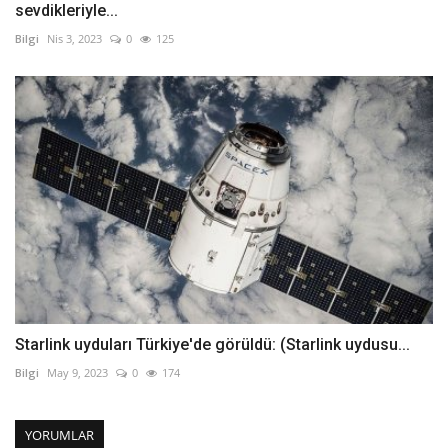
sevdikleriyle...
Bilgi
Nis 3, 2023
0
125
Starlink uyduları Türkiye'de görüldü: (Starlink uydusu...
Bilgi
May 9, 2023
0
174
YORUMLAR