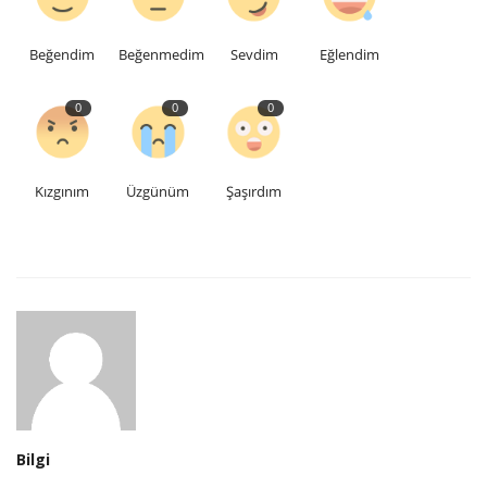
Beğendim
Beğenmedim
Sevdim
Eğlendim
0
0
0
Kızgınım
Üzgünüm
Şaşırdım
Bilgi