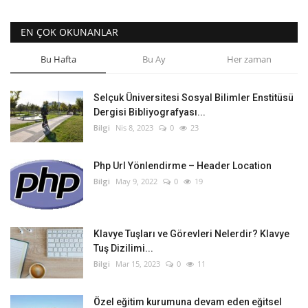
EN ÇOK OKUNANLAR
Bu Hafta
Bu Ay
Her zaman
Selçuk Üniversitesi Sosyal Bilimler Enstitüsü
Dergisi Bibliyografyası...
Bilgi
Nis 8, 2023
0
23
Php Url Yönlendirme – Header Location
Bilgi
May 9, 2022
0
19
Klavye Tuşları ve Görevleri Nelerdir? Klavye
Tuş Dizilimi...
Bilgi
Mar 15, 2023
0
11
Özel eğitim kurumuna devam eden eğitsel