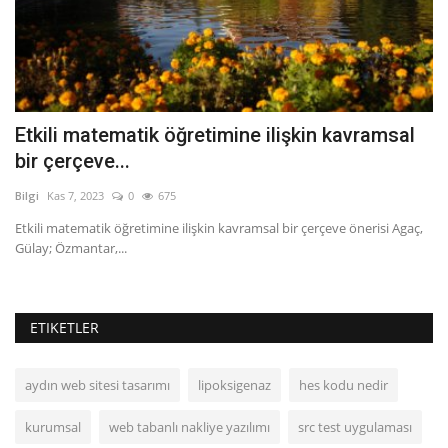
k
Etkili matematik öğretimine ilişkin kavramsal
T
bir çerçeve...
r
Bilgi
Kas 7, 2023
0
675
Bil
Etkili matematik öğretimine ilişkin kavramsal bir çerçeve önerisi Agaç,
Th
Gülay; Özmantar,...
Me
ETIKETLER
aydın web sitesi tasarımı
lipoksigenaz
hes kodu nedir
kurumsal
web tabanlı nakliye yazılımı
src test uygulaması