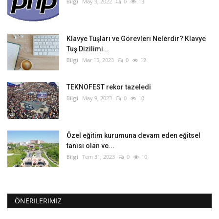
Bilgi
May 9, 2022
0
13
Klavye Tuşları ve Görevleri Nelerdir? Klavye
Tuş Dizilimi...
Bilgi
Mar 15, 2023
0
12
TEKNOFEST rekor tazeledi
Bilgi
May 9, 2023
0
10
Özel eğitim kurumuna devam eden eğitsel
tanısı olan ve...
Bilgi
Tem 31, 2023
0
10
ÖNERILERIMIZ