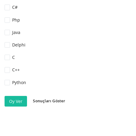
C#
Php
Java
Delphi
C
C++
Python
Sonuçları Göster
Oy Ver