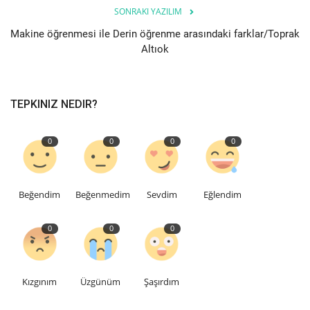
SONRAKI YAZILIM
Makine öğrenmesi ile Derin öğrenme arasındaki farklar/Toprak
Altıok
TEPKINIZ NEDIR?
0
0
0
0
Beğendim
Beğenmedim
Sevdim
Eğlendim
0
0
0
Kızgınım
Üzgünüm
Şaşırdım