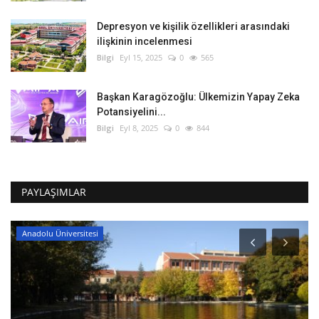
Depresyon ve kişilik özellikleri arasındaki
ilişkinin incelenmesi
Bilgi
Eyl 15, 2025
0
565
Başkan Karagözoğlu: Ülkemizin Yapay Zeka
Potansiyelini...
Bilgi
Eyl 8, 2025
0
844
PAYLAŞIMLAR
Anadolu Üniversitesi