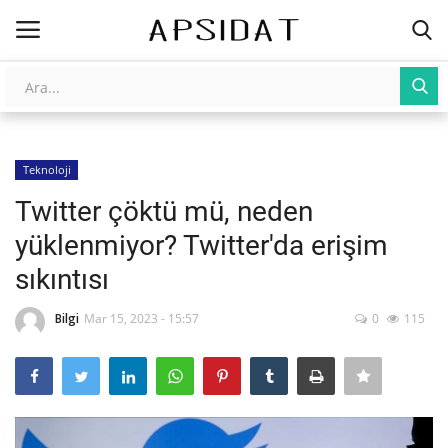
Giriş
Kayıt Ol
Teknoloji
AnaSayfa
Twitter çöktü mü, neden
Galeri
yüklenmiyor? Twitter'da erişim
sıkıntısı
İletişim
Bilgi
Mar 15, 2023 - 15:57
0
115
Yapay Zeka
Üniversite Yayınları
Tarım