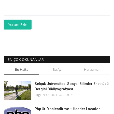
Yorum Ekle
EN ÇOK OKUNANLAR
Bu Hafta
Bu Ay
Her zaman
Selçuk Üniversitesi Sosyal Bilimler Enstitüsü
Dergisi Bibliyografyası...
Bilgi
Nis 8, 2023
0
21
Php Url Yönlendirme – Header Location