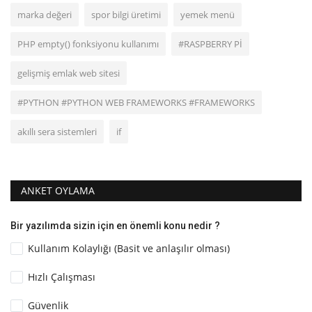
marka değeri
spor bilgi üretimi
yemek menü
PHP empty() fonksiyonu kullanımı
#RASPBERRY Pİ
gelişmiş emlak web sitesi
#PYTHON #PYTHON WEB FRAMEWORKS #FRAMEWORKS
akıllı sera sistemleri
if
ANKET OYLAMA
Bir yazılımda sizin için en önemli konu nedir ?
Kullanım Kolaylığı (Basit ve anlaşılır olması)
Hızlı Çalışması
Güvenlik