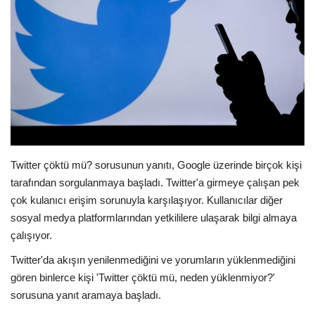
E-Devlet Sistemleri
Enerji
Tubitak
Teknoloji Kurumu
Twitter çöktü mü? sorusunun yanıtı, Google üzerinde birçok kişi
Teknoloji
tarafından sorgulanmaya başladı. Twitter'a girmeye çalışan pek
çok kulanıcı erişim sorunuyla karşılaşıyor. Kullanıcılar diğer
Yazılım Dilleri
sosyal medya platformlarından yetkililere ulaşarak bilgi almaya
çalışıyor.
Makaleler
Twitter'da akışın yenilenmediğini ve yorumların yüklenmediğini
Programlar
gören binlerce kişi 'Twitter çöktü mü, neden yüklenmiyor?'
sorusuna yanıt aramaya başladı.
Yazılımlar