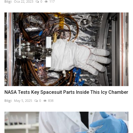
Bilgi
Oca 22, 2023
0
117
NASA Tests Key Spacesuit Parts Inside This Icy Chamber
Bilgi
May 5, 2025
0
838