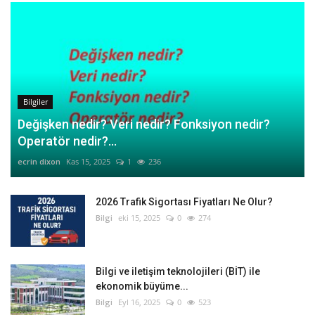
Bilgiler
Değişken nedir? Veri nedir? Fonksiyon nedir?
Operatör nedir?...
ecrin dixon
Kas 15, 2025
1
236
2026 Trafik Sigortası Fiyatları Ne Olur?
Bilgi
eki 15, 2025
0
274
Bilgi ve iletişim teknolojileri (BİT) ile
ekonomik büyüme...
Bilgi
Eyl 16, 2025
0
523