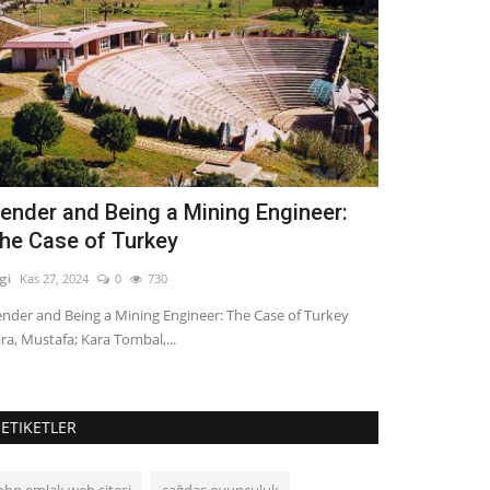
ender and Being a Mining Engineer:
Matriks 11 
he Case of Turkey
Bilgi
Oca 21, 2025
lgi
Kas 27, 2024
0
730
Matriks 11 A Ara 
nder and Being a Mining Engineer: The Case of Turkey
ra, Mustafa; Kara Tombal,...
ETIKETLER