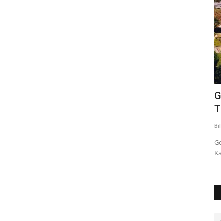
eleri̇n
Covid-19 salgını döneminde uzaktan
G
eğitimle yapılan yabancı...
T
Bilgi
eki 26, 2023
0
1094
Bi
ti̇leri̇ni̇
Covid-19 salgını döneminde uzaktan eğitimle yapılan yabancı
Ge
dil öğretiminin öğretmenlerce...
Ka