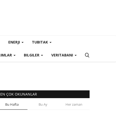
ENERJI
TUBITAK
LIMLAR
BILGILER
VERITABANI
EN ÇOK OKUNANLAR
Bu Hafta
Bu Ay
Her zaman