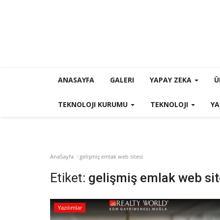
ANASAYFA
GALERI
YAPAY ZEKA
Ü
TEKNOLOJI KURUMU
TEKNOLOJI
YA
AnaSayfa
gelişmiş emlak web sitesi
Etiket:
gelişmiş emlak web sit
Yazılımlar