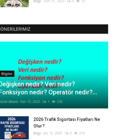
Bilgi
Tem 31, 2023
0
10
ÖNERILERIMIZ
Bilgiler
Değişken nedir? Veri nedir?
Fonksiyon nedir? Operatör nedir?...
ecrin dixon
Kas 15, 2025
1
236
2026 Trafik Sigortası Fiyatları Ne
Olur?
Bilgi
eki 15, 2025
0
274