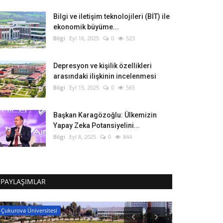
Bilgi ve iletişim teknolojileri (BİT) ile
ekonomik büyüme...
Bilgi
Eyl 16, 2025
0
523
Depresyon ve kişilik özellikleri
arasındaki ilişkinin incelenmesi
Bilgi
Eyl 15, 2025
0
565
Başkan Karagözoğlu: Ülkemizin
Yapay Zeka Potansiyelini...
Bilgi
Eyl 8, 2025
0
844
PAYLAŞIMLAR
Çukurova Üniversitesi
C#