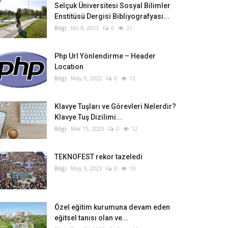
Selçuk Üniversitesi Sosyal Bilimler
Enstitüsü Dergisi Bibliyografyası...
Bilgi
Nis 8, 2023
0
21
Php Url Yönlendirme – Header
Location
Bilgi
May 9, 2022
0
12
Klavye Tuşları ve Görevleri Nelerdir?
Klavye Tuş Dizilimi...
Bilgi
Mar 15, 2023
0
12
TEKNOFEST rekor tazeledi
Bilgi
May 9, 2023
0
10
Özel eğitim kurumuna devam eden
eğitsel tanısı olan ve...