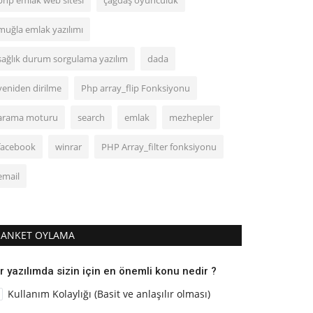
php emlak web sitesi
çağdaş oyunculuk
muğla emlak yazılımı
sağlık durum sorgulama yazılım
dada
yeniden dirilme
Php array_flip Fonksiyonu
arama moturu
search
emlak
mezhepler
facebook
winrar
PHP Array_filter fonksiyonu
email
ANKET OYLAMA
r yazılımda sizin için en önemli konu nedir ?
Kullanım Kolaylığı (Basit ve anlaşılır olması)