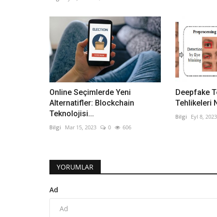
Online Seçimlerde Yeni
Deepfake Te
Alternatifler: Blockchain
Tehlikeleri N
Teknolojisi...
Bilgi
Eyl 8, 2023
Bilgi
Mar 15, 2023
0
606
YORUMLAR
Ad