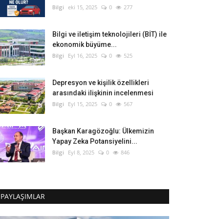
Bilgi
eki 15, 2025
0
277
Bilgi ve iletişim teknolojileri (BİT) ile
ekonomik büyüme...
Bilgi
Eyl 16, 2025
0
525
Depresyon ve kişilik özellikleri
arasındaki ilişkinin incelenmesi
Bilgi
Eyl 15, 2025
0
567
Başkan Karagözoğlu: Ülkemizin
Yapay Zeka Potansiyelini...
Bilgi
Eyl 8, 2025
0
846
PAYLAŞIMLAR