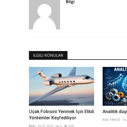
Bilgi
Aksaray Üniversitesi
ILGILI KONULAR
Örgütsel politika algısının politi
davranış üzerine etkisinde...
Bilgi
Tem 20, 2023
0
691
Örgütsel politika algısının politik davranış üzerin
güç mesafesinin ve...
Uçak Fobisini Yenmek İçin Etkili
Analitik dü
Yöntemler Keşfediliyor
EGE_YAVUZ
Oc
Bilgi
Eyl 8, 2023
0
628