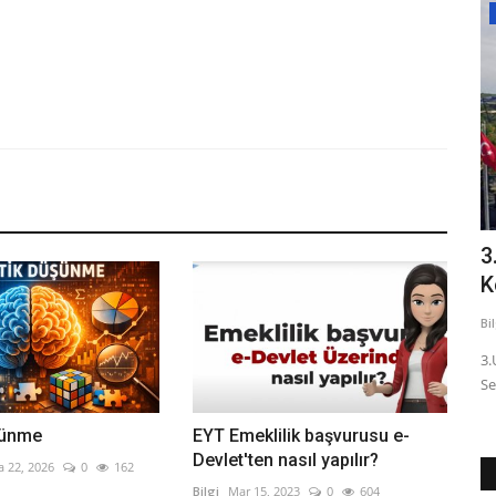
Makaleler
k
3 Yaşındaki Çocuklar ve Teknoloji:
3
Sağlıklı Sınırlar ve...
K
Bilgi
Eyl 8, 2023
0
1154
Bi
e etkisinde
American Academy of Pediatrics, 3 yaşındaki çocukların
3.
günlük ekran süresini sınırlı...
Se
şünme
EYT Emeklilik başvurusu e-
Devlet'ten nasıl yapılır?
a 22, 2026
0
162
Bilgi
Mar 15, 2023
0
604