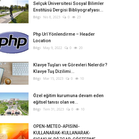
Selçuk Üniversitesi Sosyal Bilimler
Enstitüsü Dergisi Bibliyografyası...
Bilgi
Nis 8, 2023
0
23
Php Url Yönlendirme – Header
Location
Bilgi
May 9, 2022
0
20
Klavye Tuşları ve Görevleri Nelerdir?
Klavye Tuş Dizilimi...
Bilgi
Mar 15, 2023
0
10
Özel eğitim kurumuna devam eden
eğitsel tanısı olan ve...
Bilgi
Tem 31, 2023
0
10
OPEN-METEO-APİSİNİ-
KULLANARAK-KULLANARAK-