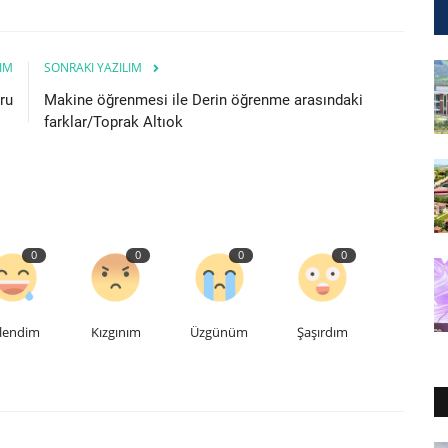
IM
SONRAKI YAZILIM
ru
Makine öğrenmesi ile Derin öğrenme arasındaki
farklar/Toprak Altıok
0
0
0
0
lendim
Kızgınım
Üzgünüm
Şaşırdım