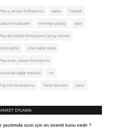
Php is_array() fonksiyonu
dada
Tübitak
kamu harcamaları
menteşe çiçekçi
date
Php dizi bölme fonksiyonu (array chunk)
sözlü kültür
çine haber sitesi
Php array_values fonksiyonu
kurumsal sağlık merkezi
src
Php trim fonksiyonu
Tarım devrimi
katar
ANKET OYLAMA
r yazılımda sizin için en önemli konu nedir ?