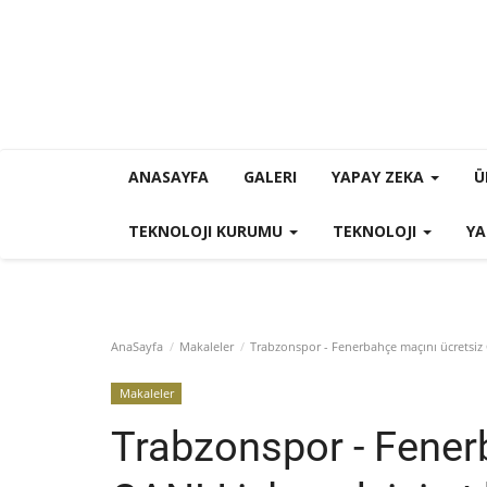
ANASAYFA
GALERI
YAPAY ZEKA
Ü
TEKNOLOJI KURUMU
TEKNOLOJI
YA
AnaSayfa
Makaleler
Trabzonspor - Fenerbahçe maçını ücretsiz C
Makaleler
Trabzonspor - Fener