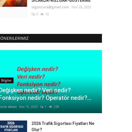
SICAKLIK-RĞZGAR-GÖSTERME
olguncura@gmail.com
Tem 28, 2025
0
10
ÖNERILERIMIZ
Bilgiler
Değişken nedir? Veri nedir?
Fonksiyon nedir? Operatör nedir?...
ecrin dixon
Kas 15, 2025
1
238
2026 Trafik Sigortası Fiyatları Ne
Olur?