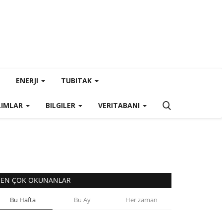
ENERJI
TUBITAK
LIMLAR
BILGILER
VERITABANI
EN ÇOK OKUNANLAR
Bu Hafta
Bu Ay
Her zaman