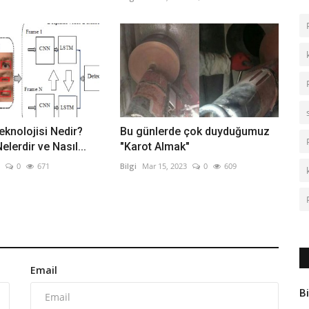
knolojisi Nedir?
Bu günlerde çok duyduğumuz
elerdir ve Nasıl...
"Karot Almak"
0
671
Bilgi
Mar 15, 2023
0
609
Email
Bi