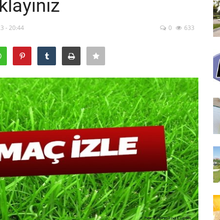
klayınız
3 - 20:44
0
633