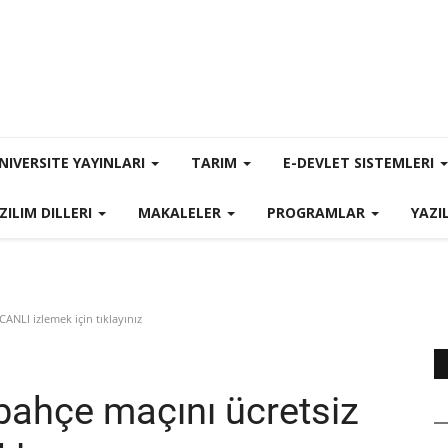
NIVERSITE YAYINLARI
TARIM
E-DEVLET SISTEMLERI
ZILIM DILLERI
MAKALELER
PROGRAMLAR
YAZI
ANLI izlemek için tıklayınız
bahçe maçını ücretsiz