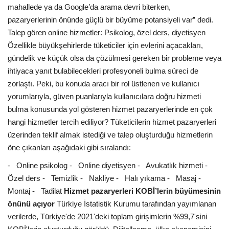
mahallede ya da Google’da arama devri biterken,
pazaryerlerinin önünde güçlü bir büyüme potansiyeli var” dedi.
Talep gören online hizmetler: Psikolog, özel ders, diyetisyen
Özellikle büyükşehirlerde tüketiciler için evlerini açacakları,
gündelik ve küçük olsa da çözülmesi gereken bir probleme veya
ihtiyaca yanıt bulabilecekleri profesyoneli bulma süreci de
zorlaştı. Peki, bu konuda aracı bir rol üstlenen ve kullanıcı
yorumlarıyla, güven puanlarıyla kullanıcılara doğru hizmeti
bulma konusunda yol gösteren hizmet pazaryerlerinde en çok
hangi hizmetler tercih ediliyor? Tüketicilerin hizmet pazaryerleri
üzerinden teklif almak istediği ve talep oluşturduğu hizmetlerin
öne çıkanları aşağıdaki gibi sıralandı:
- Online psikolog - Online diyetisyen - Avukatlık hizmeti -
Özel ders - Temizlik - Nakliye - Halı yıkama - Masaj -
Montaj - Tadilat
Hizmet pazaryerleri KOBİ’lerin büyümesinin
önünü açıyor
Türkiye İstatistik Kurumu tarafından yayımlanan
verilerde, Türkiye'de 2021'deki toplam girişimlerin %99,7'sini