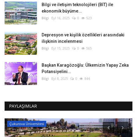
Bilgi ve iletişim teknolojileri (BİT) ile
ekonomik büyüme...
Bilgi
Eyl 16, 2025
0
523
Depresyon ve kişilik özellikleri arasındaki
ilişkinin incelenmesi
Bilgi
Eyl 15, 2025
0
565
Başkan Karagözoğlu: Ülkemizin Yapay Zeka
Potansiyelini...
Bilgi
Eyl 8, 2025
0
844
PAYLAŞIMLAR
Çukurova Üniversitesi