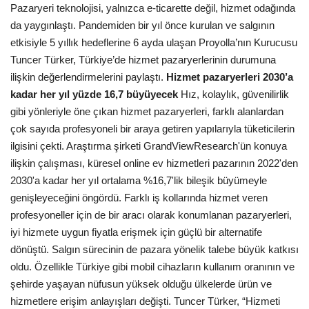
Pazaryeri teknolojisi, yalnızca e-ticarette değil, hizmet odağında
da yaygınlaştı. Pandemiden bir yıl önce kurulan ve salgının
Bilgiler
etkisiyle 5 yıllık hedeflerine 6 ayda ulaşan Proyolla’nın Kurucusu
Tuncer Türker, Türkiye’de hizmet pazaryerlerinin durumuna
Veritabanı
ilişkin değerlendirmelerini paylaştı.
Hizmet pazaryerleri 2030’a
kadar her yıl yüzde 16,7 büyüyecek
Hız, kolaylık, güvenilirlik
gibi yönleriyle öne çıkan hizmet pazaryerleri, farklı alanlardan
çok sayıda profesyoneli bir araya getiren yapılarıyla tüketicilerin
ilgisini çekti. Araştırma şirketi GrandViewResearch'ün konuya
ilişkin çalışması, küresel online ev hizmetleri pazarının 2022'den
2030'a kadar her yıl ortalama %16,7'lik bileşik büyümeyle
genişleyeceğini öngördü. Farklı iş kollarında hizmet veren
profesyoneller için de bir aracı olarak konumlanan pazaryerleri,
iyi hizmete uygun fiyatla erişmek için güçlü bir alternatife
dönüştü. Salgın sürecinin de pazara yönelik talebe büyük katkısı
oldu. Özellikle Türkiye gibi mobil cihazların kullanım oranının ve
şehirde yaşayan nüfusun yüksek olduğu ülkelerde ürün ve
hizmetlere erişim anlayışları değişti. Tuncer Türker, “Hizmeti