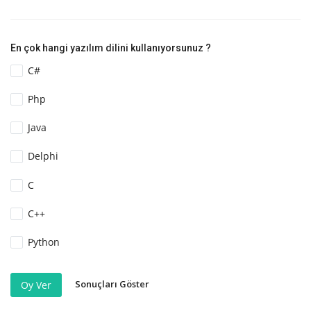
En çok hangi yazılım dilini kullanıyorsunuz ?
C#
Php
Java
Delphi
C
C++
Python
Sonuçları Göster
Oy Ver