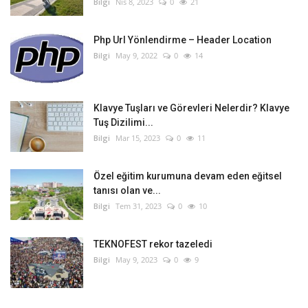
Bilgi
Nis 8, 2023
0
21
Php Url Yönlendirme – Header Location
Bilgi
May 9, 2022
0
14
Klavye Tuşları ve Görevleri Nelerdir? Klavye
Tuş Dizilimi...
Bilgi
Mar 15, 2023
0
11
Özel eğitim kurumuna devam eden eğitsel
tanısı olan ve...
Bilgi
Tem 31, 2023
0
10
TEKNOFEST rekor tazeledi
Bilgi
May 9, 2023
0
9