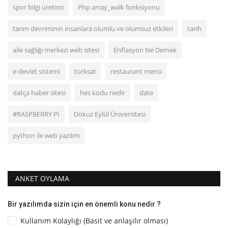
spor bilgi üretimi
Php array_walk fonksiyonu
tarım devriminin insanlara olumlu ve olumsuz etkileri
tarih
aile sağlığı merkezi web sitesi
Enflasyon Ne Demek
e-devlet sistemi
türksat
restaurant menü
datça haber sitesi
hes kodu nedir
date
#RASPBERRY Pİ
Dokuz Eylül Üniversitesi
python ile web yazılım
ANKET OYLAMA
Bir yazılımda sizin için en önemli konu nedir ?
Kullanım Kolaylığı (Basit ve anlaşılır olması)