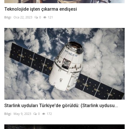
Teknolojide işten çıkarma endişesi
Bilgi
Oca 22, 2023
0
121
Starlink uyduları Türkiye'de görüldü: (Starlink uydusu...
Bilgi
May 9, 2023
0
172