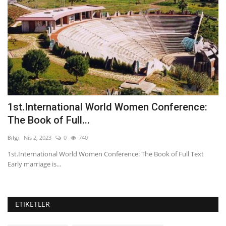
1st.International World Women Conference:
T
The Book of Full...
p
Bilgi
Nis 2, 2023
0
740
Bil
1st.International World Women Conference: The Book of Full Text
Th
Early marriage is...
ch
ETIKETLER