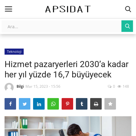
Giriş
Kayıt Ol
Teknoloji
AnaSayfa
Hizmet pazaryerleri 2030’a kadar
Galeri
her yıl yüzde 16,7 büyüyecek
İletişim
Bilgi
Mar 15, 2023 - 15:56
0
148
Yapay Zeka
Üniversite Yayınları
Tarım