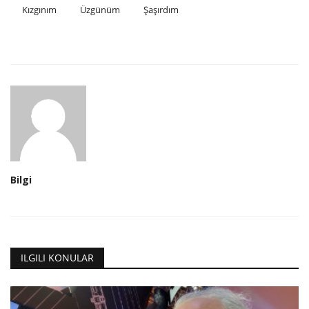
Kızgınım
Üzgünüm
Şaşırdım
Bilgi
ILGILI KONULAR