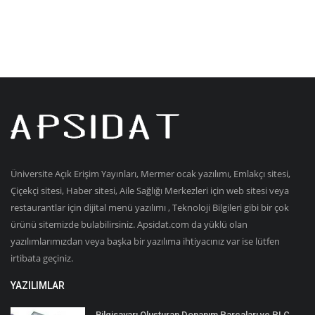
Üniversite Açık Erişim Yayınları, Mermer ocak yazılımı, Emlakçı sitesi,
Çiçekçi sitesi, Haber sitesi, Aile Sağlığı Merkezleri için web sitesi veya
restaurantlar için dijital menü yazılımı , Teknoloji Bilgileri gibi bir çok
ürünü sitemizde bulabilirsiniz. Apsidat.com da yüklü olan
yazılımlarımızdan veya başka bir yazılıma ihtiyacınız var ise lütfen
irtibata geçiniz.
YAZILIMLAR
Bilgisayarı Oluşturan Donanım Parçaları ve PLC