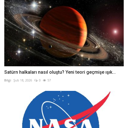
Satürn halkaları nasıl oluştu? Yeni teori geçmişe ışık...
Bilgi
Şub 18, 2026
0
57