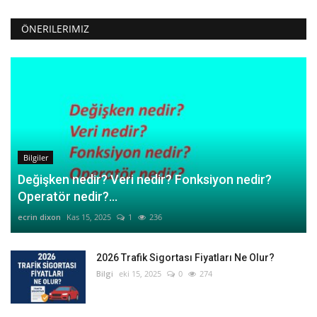
ÖNERILERIMIZ
Bilgiler
Değişken nedir? Veri nedir? Fonksiyon nedir?
Operatör nedir?...
ecrin dixon
Kas 15, 2025
1
236
2026 Trafik Sigortası Fiyatları Ne Olur?
Bilgi
eki 15, 2025
0
274