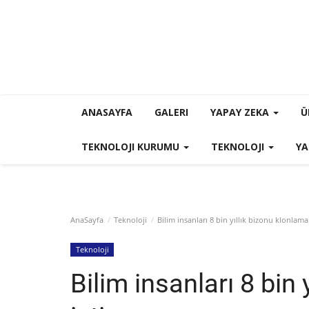
ANASAYFA
GALERI
YAPAY ZEKA
Ü
TEKNOLOJI KURUMU
TEKNOLOJI
YA
AnaSayfa
Teknoloji
Bilim insanları 8 bin yıllık bizonu klonlama
Teknoloji
Bilim insanları 8 bin