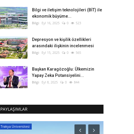
Bilgi ve iletişim teknolojileri (BİT) ile
ekonomik büyüme...
Bilgi
Eyl 16, 2025
0
523
Depresyon ve kişilik özellikleri
arasındaki ilişkinin incelenmesi
Bilgi
Eyl 15, 2025
0
565
Başkan Karagözoğlu: Ülkemizin
Yapay Zeka Potansiyelini...
Bilgi
Eyl 8, 2025
0
844
PAYLAŞIMLAR
Trakya Üniversitesi
Google Teknoloji