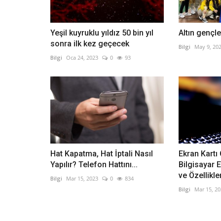
Yeşil kuyruklu yıldız 50 bin yıl
Altın gençl
sonra ilk kez geçecek
Bilgi
May 9, 20
Bilgi
Oca 24, 2023
0
93
Analitik düşünme
EGE_YAVUZ
Oca 22, 2026
0
159
Analitik düşünme
Hat Kapatma, Hat İptali Nasıl
Ekran Kartı
Yapılır? Telefon Hattını...
Bilgisayar 
ve Özellikler
Bilgi
Mar 15, 2023
0
834
Bilgi
Mar 15, 2