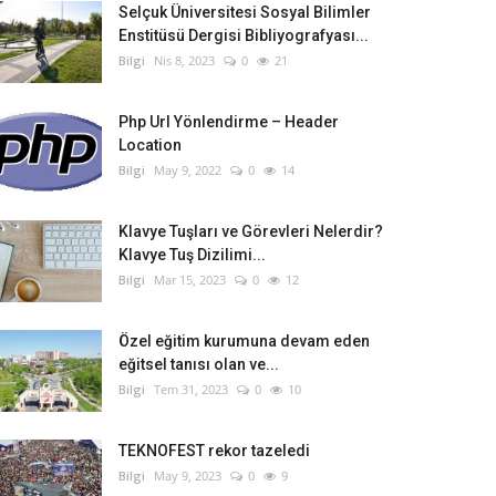
Selçuk Üniversitesi Sosyal Bilimler
Enstitüsü Dergisi Bibliyografyası...
Bilgi
Nis 8, 2023
0
21
Php Url Yönlendirme – Header
Location
Bilgi
May 9, 2022
0
14
Klavye Tuşları ve Görevleri Nelerdir?
Klavye Tuş Dizilimi...
Bilgi
Mar 15, 2023
0
12
Özel eğitim kurumuna devam eden
eğitsel tanısı olan ve...
Bilgi
Tem 31, 2023
0
10
TEKNOFEST rekor tazeledi
Bilgi
May 9, 2023
0
9