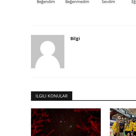
Beğendim
Beğenmedim
Sevdim
Eğ
Bilgi
ILGILI KONULAR
Makaleler