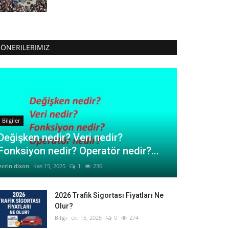
ÖNERILERIMIZ
Bilgiler
Değişken nedir? Veri nedir?
Fonksiyon nedir? Operatör nedir?...
ecrin dixon
Kas 15, 2025
1
236
2026 Trafik Sigortası Fiyatları Ne
Olur?
Bilgi
eki 15, 2025
0
274