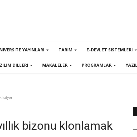
NIVERSITE YAYINLARI
TARIM
E-DEVLET SISTEMLERI
ZILIM DILLERI
MAKALELER
PROGRAMLAR
YAZI
k istiyor
 yıllık bizonu klonlamak