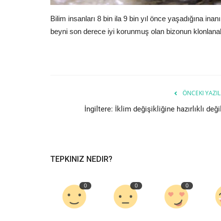
Bilim insanları 8 bin ila 9 bin yıl önce yaşadığına inan
beyni son derece iyi korunmuş olan bizonun klonlanab
ÖNCEKI YAZIL
İngiltere: İklim değişikliğine hazırlıklı deği
TEPKINIZ NEDIR?
0
0
0