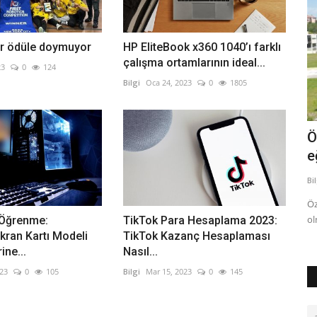
er ödüle doymuyor
HP EliteBook x360 1040’ı farklı
çalışma ortamlarının ideal...
23
0
124
Bilgi
Oca 24, 2023
0
1805
Cumhuriyet'in 100.Yılında Temel Bilimler
Ö
e
Bilgi
Mar 23, 2025
0
991
Bi
Cumhuriyet'in 100.Yılında Temel Bilimler ANTEP, Mine
(editör); KOÇYİĞİT, Eda Gizem...
Öz
ol
 Öğrenme:
TikTok Para Hesaplama 2023:
Ekran Kartı Modeli
TikTok Kazanç Hesaplaması
ine...
Nasıl...
023
0
105
Bilgi
Mar 15, 2023
0
145