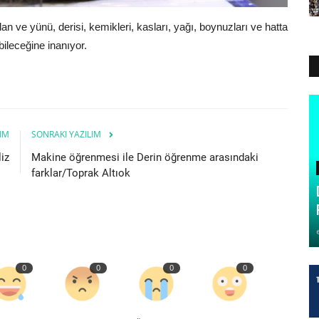
ılan ve yünü, derisi, kemikleri, kasları, yağı, boynuzları ve hatta
ileceğine inanıyor.
IM
SONRAKI YAZILIM
liz
Makine öğrenmesi ile Derin öğrenme arasındaki
farklar/Toprak Altıok
0
0
0
0