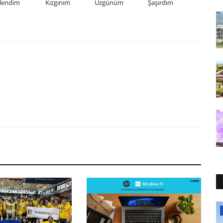
lendim
Kızgınım
Üzgünüm
Şaşırdım
Dokuz Eylül Üniversitesi