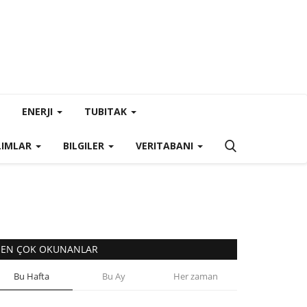
ENERJI
TUBITAK
LIMLAR
BILGILER
VERITABANI
EN ÇOK OKUNANLAR
Bu Hafta
Bu Ay
Her zaman