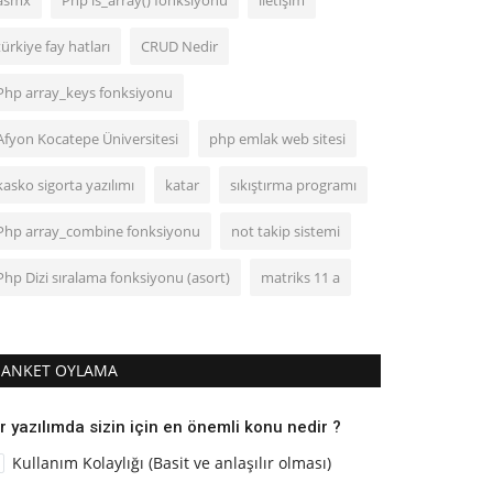
asmx
Php is_array() fonksiyonu
iletişim
türkiye fay hatları
CRUD Nedir
Php array_keys fonksiyonu
Afyon Kocatepe Üniversitesi
php emlak web sitesi
kasko sigorta yazılımı
katar
sıkıştırma programı
Php array_combine fonksiyonu
not takip sistemi
Php Dizi sıralama fonksiyonu (asort)
matriks 11 a
ANKET OYLAMA
r yazılımda sizin için en önemli konu nedir ?
Kullanım Kolaylığı (Basit ve anlaşılır olması)