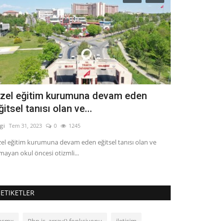
zel eğitim kurumuna devam eden
Google Sea
ğitsel tanısı olan ve...
Bilgi
Şub 11, 2023
lgi
Tem 31, 2023
0
1245
Google Search C
el eğitim kurumuna devam eden eğitsel tanısı olan ve
mayan okul öncesi otizmli...
ETIKETLER