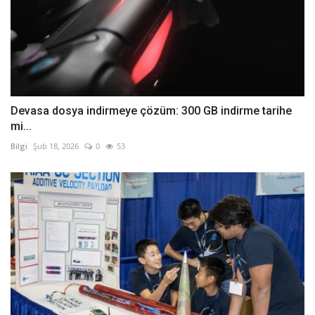
Devasa dosya indirmeye çözüm: 300 GB indirme tarihe
mi...
Bilgi
Şub 18, 2026
0
53