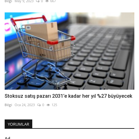
Bilgi
May 9, 2023
0
667
Stoksuz satış pazarı 2031’e kadar her yıl %27 büyüyecek
Bilgi
Oca 24, 2023
0
125
YORUMLAR
Ad