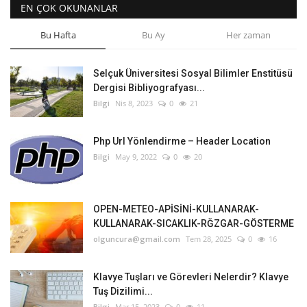
EN ÇOK OKUNANLAR
Bu Hafta
Bu Ay
Her zaman
Selçuk Üniversitesi Sosyal Bilimler Enstitüsü
Dergisi Bibliyografyası...
Bilgi
Nis 8, 2023
0
21
Php Url Yönlendirme – Header Location
Bilgi
May 9, 2022
0
20
OPEN-METEO-APİSİNİ-KULLANARAK-
KULLANARAK-SICAKLIK-RĞZGAR-GÖSTERME
olguncura@gmail.com
Tem 28, 2025
0
16
Klavye Tuşları ve Görevleri Nelerdir? Klavye
Tuş Dizilimi...
Bilgi
Mar 15, 2023
0
11