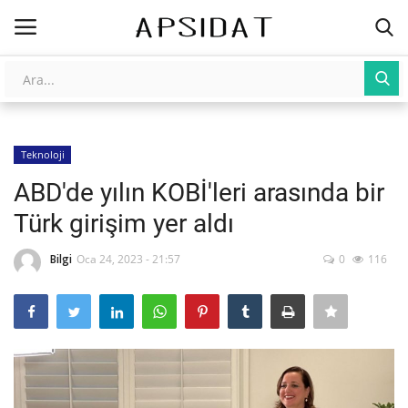
Giriş
Kayıt Ol
Teknoloji
AnaSayfa
ABD'de yılın KOBİ'leri arasında bir
Galeri
Türk girişim yer aldı
İletişim
Bilgi
Oca 24, 2023 - 21:57
0
116
Yapay Zeka
Üniversite Yayınları
Tarım