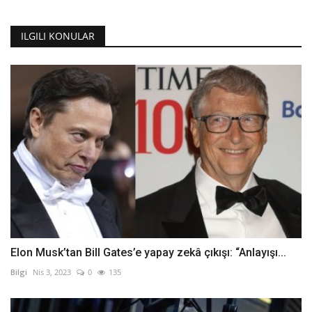
ILGILI KONULAR
Elon Musk’tan Bill Gates’e yapay zekâ çıkışı: “Anlayışı...
Bilgi
Nis 3, 2023
0
135