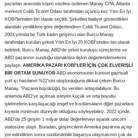
pazarları arasında köprü vazifesi üstlenen Manay CPA, Atlanta
merkezli Cobb Ticaret Odası tarafından üçüncü kez Yılın En İyi
Bilgiler
KOBİ’lerinden biri olarak seçildi. Şirketleri faaliyet gösterdikleri
alandaki yeniliklere göre değerlendiren Cobb Ticaret Odası,
Veritabanı
2001 yılında bir Türk kadın girişimci olan Burcu Manay
tarafından kurulan şirketi Yılın En İyi 25 KOBİ’sinden biri olarak
belirledi. Burcu Manay, ABD’de şirket kuruluşu süreçlerine ve
ABD pazarının sunduğu olanaklara ilişkin değerlendirmelerini
paylaştı.
AMERİKA PAZARI KOBİ’LER İÇİN ÇOK ELVERİŞLİ
BİR ORTAM SUNUYOR
ABD ekonomisinin küresel gayrisafi
yurt içi hasılanın %22’sini oluşturduğuna dikkat çeken Burcu
Manay, “Pazarın büyüklüğü, bu veriden anlaşılabiliyor. Bu
anlamda ABD’ye açılmak isteyen küçük ve orta boyutlu
işletmelerin karşılaşacağı engel ve kısıtlamaların diğer pazarlara
kıyasla minimum düzeyde olduğunu söyleyebiliriz. 2022 içinde,
ABD’de 25 girişim 1 milyar dolar değerlemeyi aşarak unicorn
statüsüne ulaştı. Buradan, girişimcilerin Amerika pazarına açılıp
yer edindikten sonra sürdürülebilir başarıya ulaşmasının çok da