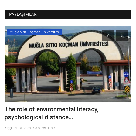
PAYLAŞIMLAR
Muğla Sıtkı Koçman Üniversitesi
The role of environmental literacy,
A
psychological distance...
Bil
Bilgi
Nis 8, 2023
0
1139
Av
Av