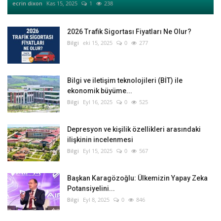
ecrin dixon
Kas 15, 2025
1
238
2026 Trafik Sigortası Fiyatları Ne Olur?
Bilgi
eki 15, 2025
0
277
Bilgi ve iletişim teknolojileri (BİT) ile
ekonomik büyüme...
Bilgi
Eyl 16, 2025
0
525
Depresyon ve kişilik özellikleri arasındaki
ilişkinin incelenmesi
Bilgi
Eyl 15, 2025
0
567
Başkan Karagözoğlu: Ülkemizin Yapay Zeka
Potansiyelini...
Bilgi
Eyl 8, 2025
0
846