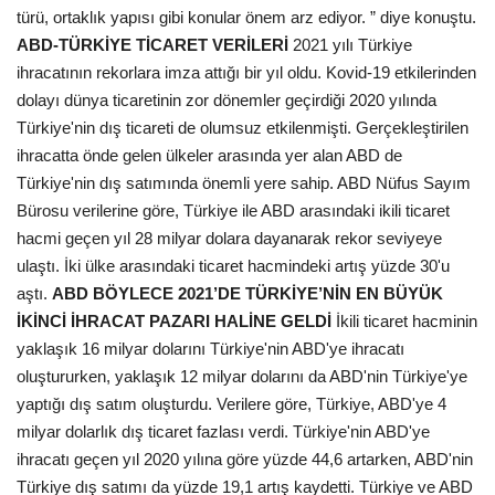
türü, ortaklık yapısı gibi konular önem arz ediyor. ” diye konuştu.
ABD-TÜRKİYE TİCARET VERİLERİ
2021 yılı Türkiye
ihracatının rekorlara imza attığı bir yıl oldu. Kovid-19 etkilerinden
dolayı dünya ticaretinin zor dönemler geçirdiği 2020 yılında
Türkiye'nin dış ticareti de olumsuz etkilenmişti. Gerçekleştirilen
ihracatta önde gelen ülkeler arasında yer alan ABD de
Türkiye'nin dış satımında önemli yere sahip. ABD Nüfus Sayım
Bürosu verilerine göre, Türkiye ile ABD arasındaki ikili ticaret
hacmi geçen yıl 28 milyar dolara dayanarak rekor seviyeye
ulaştı. İki ülke arasındaki ticaret hacmindeki artış yüzde 30'u
aştı.
ABD BÖYLECE 2021’DE TÜRKİYE’NİN EN BÜYÜK
İKİNCİ İHRACAT PAZARI HALİNE GELDİ
İkili ticaret hacminin
yaklaşık 16 milyar dolarını Türkiye'nin ABD'ye ihracatı
oluştururken, yaklaşık 12 milyar dolarını da ABD'nin Türkiye'ye
yaptığı dış satım oluşturdu. Verilere göre, Türkiye, ABD'ye 4
milyar dolarlık dış ticaret fazlası verdi. Türkiye'nin ABD'ye
ihracatı geçen yıl 2020 yılına göre yüzde 44,6 artarken, ABD'nin
Türkiye dış satımı da yüzde 19,1 artış kaydetti. Türkiye ve ABD