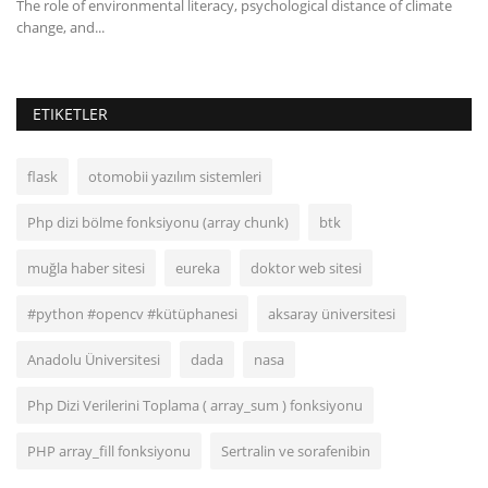
The role of environmental literacy, psychological distance of climate
change, and...
ETIKETLER
flask
otomobii yazılım sistemleri
Php dizi bölme fonksiyonu (array chunk)
btk
muğla haber sitesi
eureka
doktor web sitesi
#python #opencv #kütüphanesi
aksaray üniversitesi
Anadolu Üniversitesi
dada
nasa
Php Dizi Verilerini Toplama ( array_sum ) fonksiyonu
PHP array_fill fonksiyonu
Sertralin ve sorafenibin