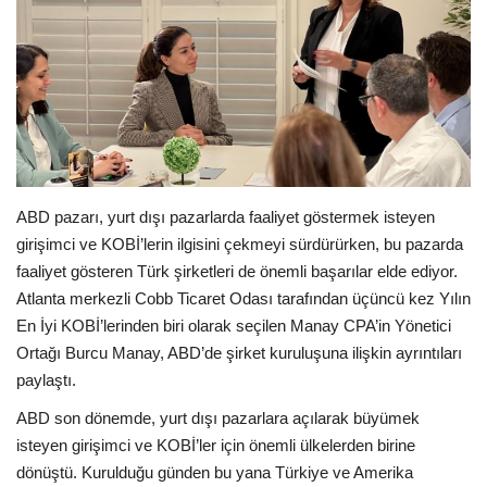
E-Devlet Sistemleri
Enerji
Tubitak
Teknoloji Kurumu
ABD pazarı, yurt dışı pazarlarda faaliyet göstermek isteyen
girişimci ve KOBİ’lerin ilgisini çekmeyi sürdürürken, bu pazarda
Teknoloji
faaliyet gösteren Türk şirketleri de önemli başarılar elde ediyor.
Atlanta merkezli Cobb Ticaret Odası tarafından üçüncü kez Yılın
Yazılım Dilleri
En İyi KOBİ’lerinden biri olarak seçilen Manay CPA’in Yönetici
Ortağı Burcu Manay, ABD’de şirket kuruluşuna ilişkin ayrıntıları
Makaleler
paylaştı.
ABD son dönemde, yurt dışı pazarlara açılarak büyümek
Programlar
isteyen girişimci ve KOBİ’ler için önemli ülkelerden birine
dönüştü. Kurulduğu günden bu yana Türkiye ve Amerika
Yazılımlar