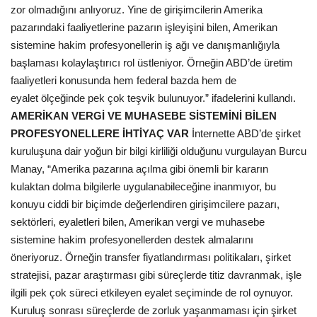
zor olmadığını anlıyoruz. Yine de girişimcilerin Amerika
pazarındaki faaliyetlerine pazarın işleyişini bilen, Amerikan
sistemine hakim profesyonellerin iş ağı ve danışmanlığıyla
başlaması kolaylaştırıcı rol üstleniyor. Örneğin ABD’de üretim
faaliyetleri konusunda hem federal bazda hem de
eyalet ölçeğinde pek çok teşvik bulunuyor.” ifadelerini kullandı.
AMERİKAN VERGİ VE MUHASEBE SİSTEMİNİ BİLEN
PROFESYONELLERE İHTİYAÇ VAR
İnternette ABD’de şirket
kuruluşuna dair yoğun bir bilgi kirliliği olduğunu vurgulayan Burcu
Manay, “Amerika pazarına açılma gibi önemli bir kararın
kulaktan dolma bilgilerle uygulanabileceğine inanmıyor, bu
konuyu ciddi bir biçimde değerlendiren girişimcilere pazarı,
sektörleri, eyaletleri bilen, Amerikan vergi ve muhasebe
sistemine hakim profesyonellerden destek almalarını
öneriyoruz. Örneğin transfer fiyatlandırması politikaları, şirket
stratejisi, pazar araştırması gibi süreçlerde titiz davranmak, işle
ilgili pek çok süreci etkileyen eyalet seçiminde de rol oynuyor.
Kuruluş sonrası süreçlerde de zorluk yaşanmaması için şirket