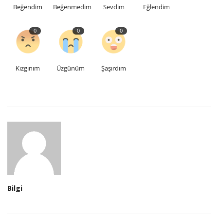
Beğendim
Beğenmedim
Sevdim
Eğlendim
0
0
0
Kızgınım
Üzgünüm
Şaşırdım
Bilgi