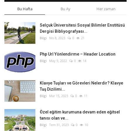
Bu Hafta
Bu Ay
Her zaman
Selçuk Üniversitesi Sosyal Bilimler Enstitüsü
Dergisi Bibliyografyası...
Bilgi
Nis 8, 2023
0
21
Php Url Yönlendirme – Header Location
Bilgi
May 9, 2022
0
14
Klavye Tuşları ve Görevleri Nelerdir? Klavye
Tuş Dizilimi...
Bilgi
Mar 15, 2023
0
11
Özel eğitim kurumuna devam eden eğitsel
tanısı olan ve...
Bilgi
Tem 31, 2023
0
10