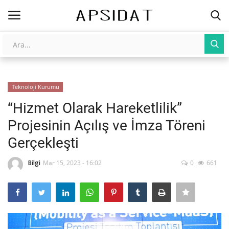
Giriş
Kayıt Ol
Teknoloji Kurumu
AnaSayfa
“Hizmet Olarak Hareketlilik”
Galeri
Projesinin Açılış ve İmza Töreni
Gerçekleşti
İletişim
Bilgi
Mar 15, 2023 - 16:02
0
661
Yapay Zeka
Üniversite Yayınları
Tarım