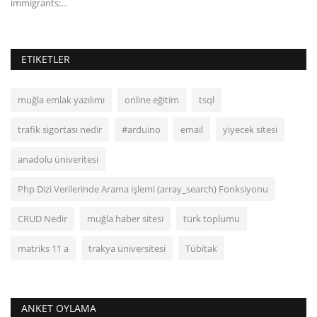
immigrants:...
ETIKETLER
muğla emlak yazılımı
online eğitim
tsql
trafik sigortası nedir
#arduino
email
yiyecek sitesi
anadolu üniveritesi
Php Dizi Verilerinde Arama işlemi (array_search) Fonksiyonu
CRUD Nedir
muğla haber sitesi
türk toplumu
matriks 11 a
trakya üniversitesi
Tübitak
ANKET OYLAMA