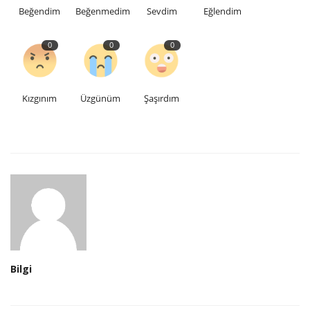
Beğendim
Beğenmedim
Sevdim
Eğlendim
0
0
0
Kızgınım
Üzgünüm
Şaşırdım
Bilgi