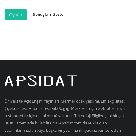
Sonuçları Göster
Oy Ver
Üniversite Açık Erişim Yayınları, Mermer ocak yazılımı, Emlakçı sitesi,
Çiçekçi sitesi, Haber sitesi, Aile Sağlığı Merkezleri için web sitesi veya
restaurantlar için dijital menü yazılımı , Teknoloji Bilgileri gibi bir çok
ürünü sitemizde bulabilirsiniz. Apsidat.com da yüklü olan
yazılımlarımızdan veya başka bir yazılıma ihtiyacınız var ise lütfen