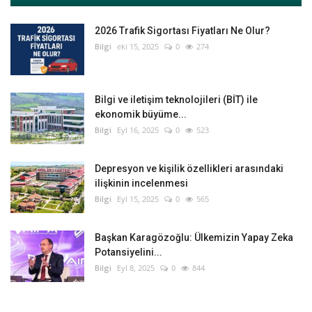
2026 Trafik Sigortası Fiyatları Ne Olur?
Bilgi
eki 15, 2025
0
274
Bilgi ve iletişim teknolojileri (BİT) ile
ekonomik büyüme...
Bilgi
Eyl 16, 2025
0
523
Depresyon ve kişilik özellikleri arasındaki
ilişkinin incelenmesi
Bilgi
Eyl 15, 2025
0
565
Başkan Karagözoğlu: Ülkemizin Yapay Zeka
Potansiyelini...
Bilgi
Eyl 8, 2025
0
844