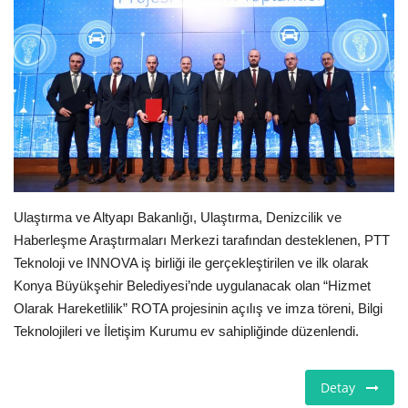
E-Devlet Sistemleri
Enerji
Tubitak
Teknoloji Kurumu
Teknoloji
Ulaştırma ve Altyapı Bakanlığı, Ulaştırma, Denizcilik ve
Haberleşme Araştırmaları Merkezi tarafından desteklenen, PTT
Teknoloji ve INNOVA iş birliği ile gerçekleştirilen ve ilk olarak
Yazılım Dilleri
Konya Büyükşehir Belediyesi’nde uygulanacak olan “Hizmet
Olarak Hareketlilik” ROTA projesinin açılış ve imza töreni, Bilgi
Makaleler
Teknolojileri ve İletişim Kurumu ev sahipliğinde düzenlendi.
Programlar
Detay
Yazılımlar