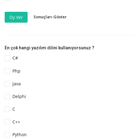
Sonuçları Göster
Oy Ver
En çok hangi yazılım dilini kullanıyorsunuz ?
C#
Php
Java
Delphi
C
C++
Python