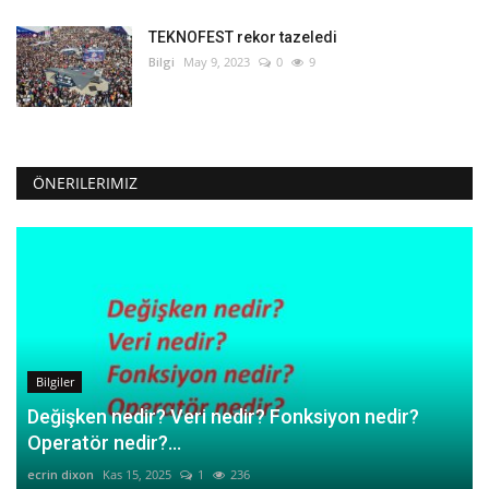
TEKNOFEST rekor tazeledi
Bilgi
May 9, 2023
0
9
ÖNERILERIMIZ
Bilgiler
Değişken nedir? Veri nedir? Fonksiyon nedir?
Operatör nedir?...
ecrin dixon
Kas 15, 2025
1
236