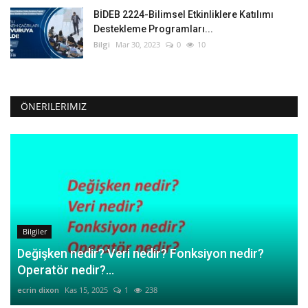
BİDEB 2224-Bilimsel Etkinliklere Katılımı
Destekleme Programları...
Bilgi
Mar 30, 2023
0
10
ÖNERILERIMIZ
Bilgiler
Değişken nedir? Veri nedir? Fonksiyon nedir?
Operatör nedir?...
ecrin dixon
Kas 15, 2025
1
238