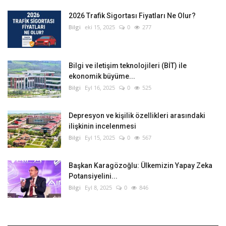
2026 Trafik Sigortası Fiyatları Ne Olur?
Bilgi
eki 15, 2025
0
277
Bilgi ve iletişim teknolojileri (BİT) ile
ekonomik büyüme...
Bilgi
Eyl 16, 2025
0
525
Depresyon ve kişilik özellikleri arasındaki
ilişkinin incelenmesi
Bilgi
Eyl 15, 2025
0
567
Başkan Karagözoğlu: Ülkemizin Yapay Zeka
Potansiyelini...
Bilgi
Eyl 8, 2025
0
846