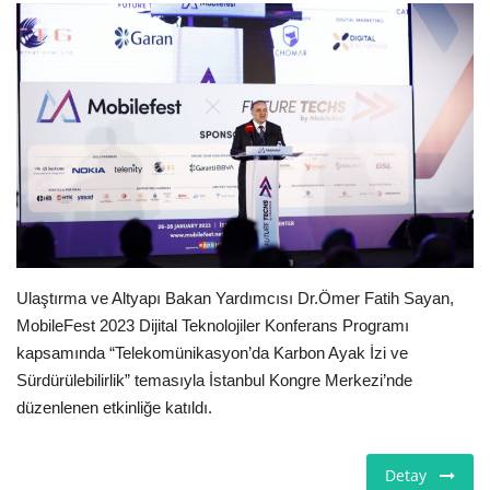
E-Devlet Sistemleri
Enerji
Tubitak
Teknoloji Kurumu
Teknoloji
Ulaştırma ve Altyapı Bakan Yardımcısı Dr.Ömer Fatih Sayan,
Yazılım Dilleri
MobileFest 2023 Dijital Teknolojiler Konferans Programı
kapsamında “Telekomünikasyon’da Karbon Ayak İzi ve
Makaleler
Sürdürülebilirlik” temasıyla İstanbul Kongre Merkezi’nde
düzenlenen etkinliğe katıldı.
Programlar
Detay
Yazılımlar