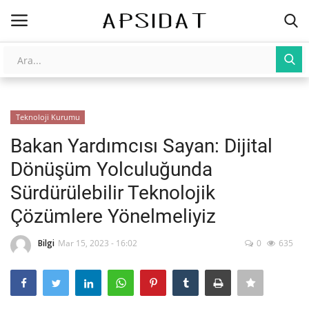
Giriş
Kayıt Ol
Teknoloji Kurumu
AnaSayfa
Bakan Yardımcısı Sayan: Dijital
Galeri
Dönüşüm Yolculuğunda
Sürdürülebilir Teknolojik
İletişim
Çözümlere Yönelmeliyiz
Yapay Zeka
Bilgi
Mar 15, 2023 - 16:02
0
635
Üniversite Yayınları
Tarım