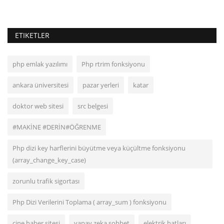
ETIKETLER
php emlak yazılımı
Php rtrim fonksiyonu
ankara üniversitesi
pazar yerleri
katar
doktor web sitesi
src belgesi
#MAKİNE #DERİN#ÖĞRENME
Php dizi key harflerini büyütme veya küçültme fonksiyonu
(array_change_key_case)
zorunlu trafik sigortası
Php Dizi Verilerini Toplama ( array_sum ) fonksiyonu
çine haber sitesi
yapay zeka sohbet
elektrik hatları