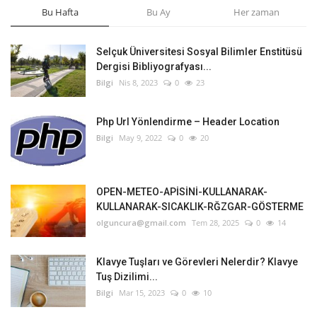
Bu Hafta
Bu Ay
Her zaman
Selçuk Üniversitesi Sosyal Bilimler Enstitüsü
Dergisi Bibliyografyası...
Bilgi
Nis 8, 2023
0
23
Php Url Yönlendirme – Header Location
Bilgi
May 9, 2022
0
20
OPEN-METEO-APİSİNİ-KULLANARAK-
KULLANARAK-SICAKLIK-RĞZGAR-GÖSTERME
olguncura@gmail.com
Tem 28, 2025
0
14
Klavye Tuşları ve Görevleri Nelerdir? Klavye
Tuş Dizilimi...
Bilgi
Mar 15, 2023
0
10