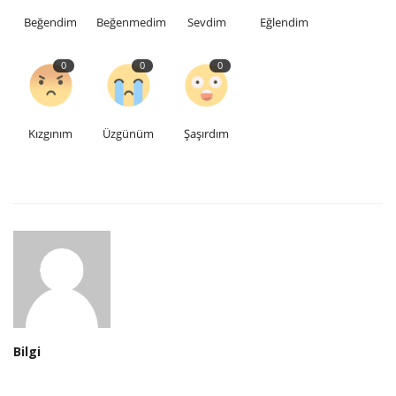
Beğendim
Beğenmedim
Sevdim
Eğlendim
0
0
0
Kızgınım
Üzgünüm
Şaşırdım
Bilgi