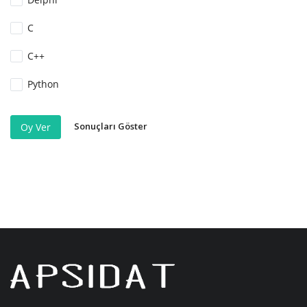
C
C++
Python
Sonuçları Göster
Oy Ver