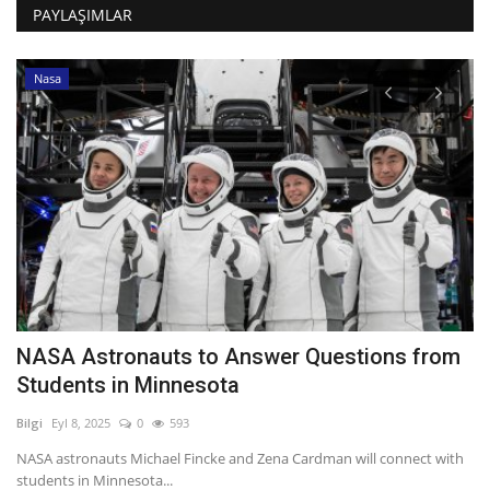
PAYLAŞIMLAR
Nasa
NASA Astronauts to Answer Questions from
N
Students in Minnesota
K
Bilgi
Eyl 8, 2025
0
593
Bil
NASA astronauts Michael Fincke and Zena Cardman will connect with
Ne
students in Minnesota...
söz