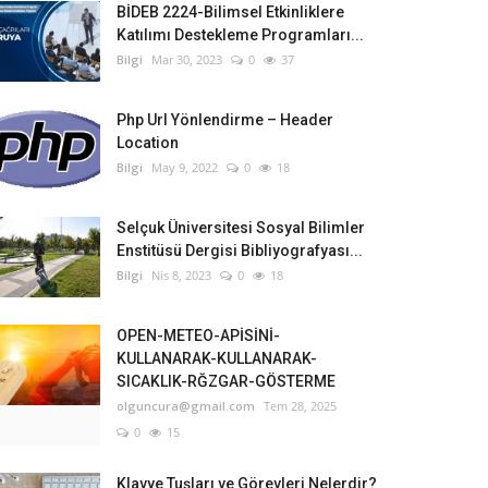
BİDEB 2224-Bilimsel Etkinliklere
Katılımı Destekleme Programları...
Bilgi
Mar 30, 2023
0
37
Php Url Yönlendirme – Header
Location
Bilgi
May 9, 2022
0
18
Selçuk Üniversitesi Sosyal Bilimler
Enstitüsü Dergisi Bibliyografyası...
Bilgi
Nis 8, 2023
0
18
OPEN-METEO-APİSİNİ-
KULLANARAK-KULLANARAK-
SICAKLIK-RĞZGAR-GÖSTERME
olguncura@gmail.com
Tem 28, 2025
0
15
Klavye Tuşları ve Görevleri Nelerdir?