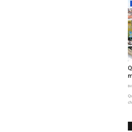
Php
mansı
Php dizi key harflerini büyütme veya
Q
küçültme fonksiyonu...
m
Bilgi
Nis 14, 2022
0
755
Bi
lişkinin
Php dizi key harflerini büyütme veya küçültme fonksiyonu
Qu
(array_change_key_case)
ch