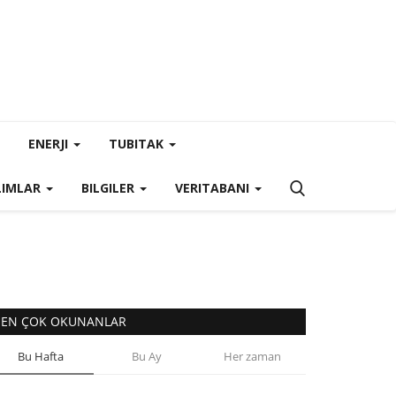
ENERJI
TUBITAK
LIMLAR
BILGILER
VERITABANI
EN ÇOK OKUNANLAR
Bu Hafta
Bu Ay
Her zaman