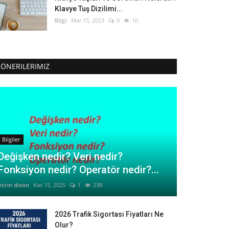
Klavye Tuş Dizilimi...
Bilgi
Mar 15, 2023
0
10
ÖNERILERIMIZ
Bilgiler
Değişken nedir? Veri nedir?
Fonksiyon nedir? Operatör nedir?...
ecrin dixon
Kas 15, 2025
1
238
2026 Trafik Sigortası Fiyatları Ne
Olur?