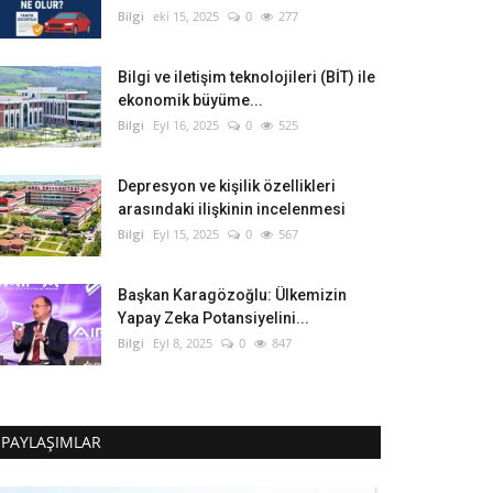
Bilgi
eki 15, 2025
0
277
Bilgi ve iletişim teknolojileri (BİT) ile
ekonomik büyüme...
Bilgi
Eyl 16, 2025
0
525
Depresyon ve kişilik özellikleri
arasındaki ilişkinin incelenmesi
Bilgi
Eyl 15, 2025
0
567
Başkan Karagözoğlu: Ülkemizin
Yapay Zeka Potansiyelini...
Bilgi
Eyl 8, 2025
0
847
PAYLAŞIMLAR