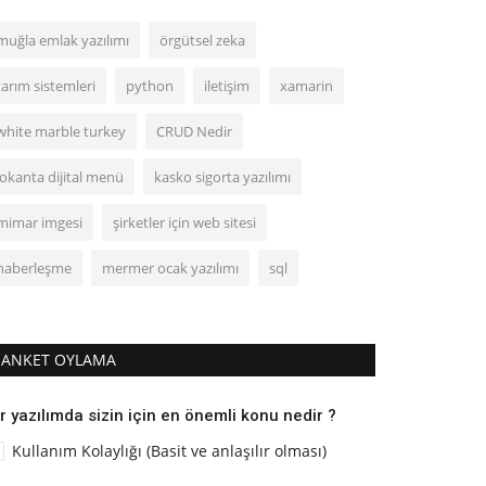
muğla emlak yazılımı
örgütsel zeka
tarım sistemleri
python
iletişim
xamarin
white marble turkey
CRUD Nedir
lokanta dijital menü
kasko sigorta yazılımı
mimar imgesi
şirketler için web sitesi
haberleşme
mermer ocak yazılımı
sql
ANKET OYLAMA
r yazılımda sizin için en önemli konu nedir ?
Kullanım Kolaylığı (Basit ve anlaşılır olması)