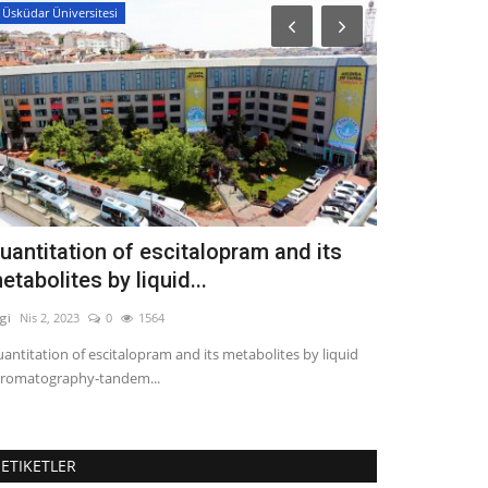
Üsküdar Üniversitesi
İstanbul Arel Üni
uantitation of escitalopram and its
Depresyon ve
etabolites by liquid...
arasındaki 
lgi
Nis 2, 2023
0
1564
Bilgi
Eyl 15, 2025
antitation of escitalopram and its metabolites by liquid
Depresyon ve kişil
romatography‐tandem...
Bu çalışmayla,...
ETIKETLER