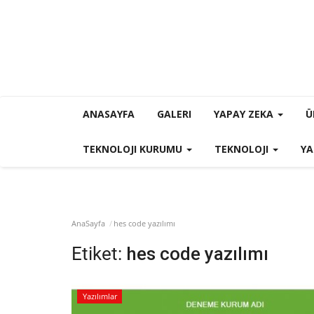
ANASAYFA
GALERI
YAPAY ZEKA
Ü
TEKNOLOJI KURUMU
TEKNOLOJI
YA
AnaSayfa
hes code yazılımı
Etiket:
hes code yazılımı
Yazılımlar