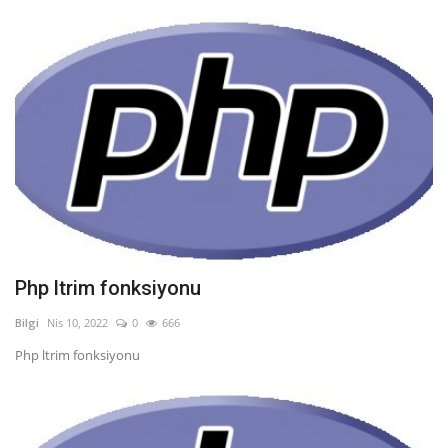
Php ltrim fonksiyonu
Bilgi
Nis 10, 2022
0
666
Php ltrim fonksiyonu