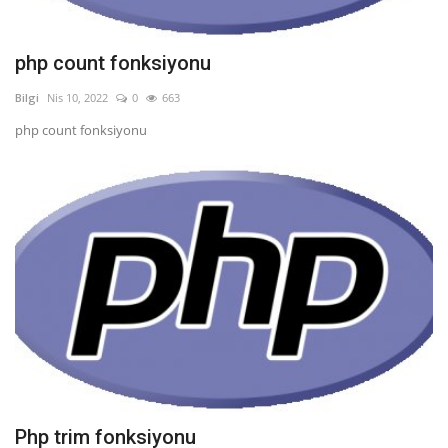
php count fonksiyonu
Bilgi
Nis 10, 2022
0
663
php count fonksiyonu
Php trim fonksiyonu