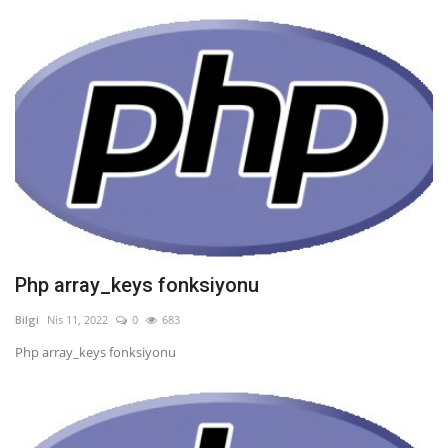
Php array_keys fonksiyonu
Bilgi
Nis 11, 2022
0
683
Php array_keys fonksiyonu