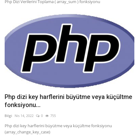
Php Dizi Verilerini Toplama ( array_sum ) fonksiyonu
Php dizi key harflerini büyütme veya küçültme
fonksiyonu...
Bilgi
Nis 14, 2022
0
755
Php dizi key harflerini büyütme veya küçültme fonksiyonu
(array_change_key_case)