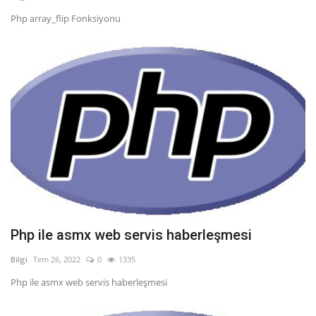
Php array_flip Fonksiyonu
Bilgiler
Veritabanı
Php ile asmx web servis haberleşmesi
Bilgi
Tem 26, 2022
0
1335
Php ile asmx web servis haberleşmesi