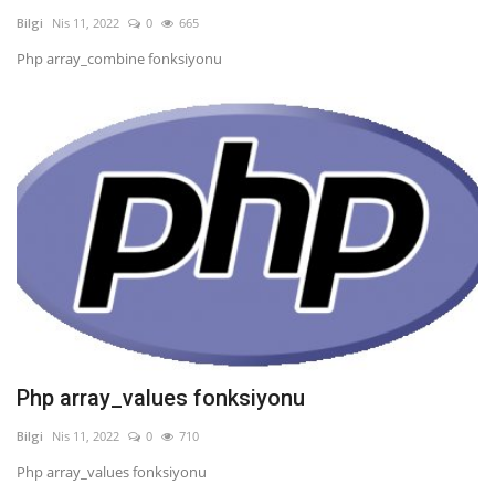
Bilgi
Nis 11, 2022
0
665
Php array_combine fonksiyonu
Php array_values fonksiyonu
Bilgi
Nis 11, 2022
0
710
Php array_values fonksiyonu