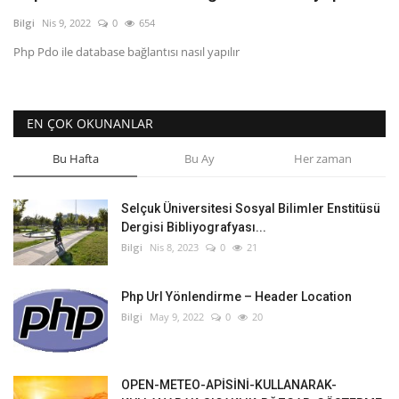
Bilgi
Nis 9, 2022
0
654
Php Pdo ile database bağlantısı nasıl yapılır
EN ÇOK OKUNANLAR
Bu Hafta
Bu Ay
Her zaman
Selçuk Üniversitesi Sosyal Bilimler Enstitüsü
Dergisi Bibliyografyası...
Bilgi
Nis 8, 2023
0
21
Php Url Yönlendirme – Header Location
Bilgi
May 9, 2022
0
20
OPEN-METEO-APİSİNİ-KULLANARAK-