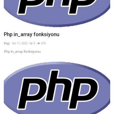
Php in_array fonksiyonu
Bilgi
Nis 11, 2022
0
675
Php in_array fonksiyonu