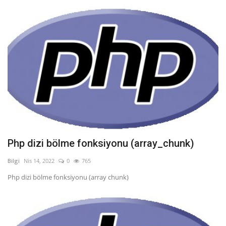
Php dizi bölme fonksiyonu (array_chunk)
Bilgi
Nis 14, 2022
0
765
Php dizi bölme fonksiyonu (array chunk)