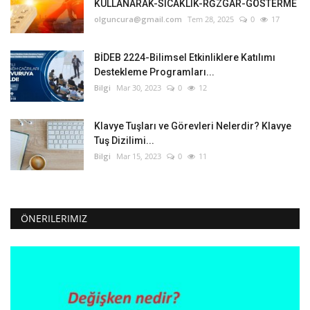
KULLANARAK-SICAKLIK-RĞZGAR-GÖSTERME
olguncura@gmail.com
Tem 28, 2025
0
17
BİDEB 2224-Bilimsel Etkinliklere Katılımı
Destekleme Programları...
Bilgi
Mar 30, 2023
0
12
Klavye Tuşları ve Görevleri Nelerdir? Klavye
Tuş Dizilimi...
Bilgi
Mar 15, 2023
0
11
ÖNERILERIMIZ