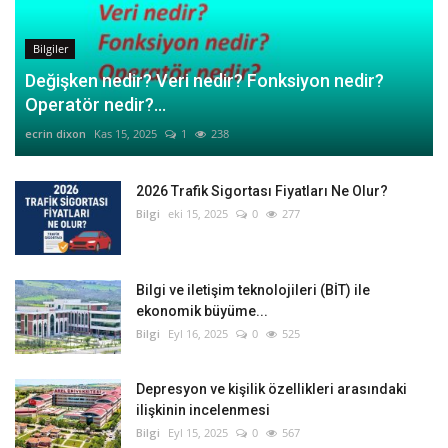
Bilgiler
Değişken nedir? Veri nedir? Fonksiyon nedir?
Operatör nedir?...
ecrin dixon
Kas 15, 2025
1
238
2026 Trafik Sigortası Fiyatları Ne Olur?
Bilgi
eki 15, 2025
0
277
Bilgi ve iletişim teknolojileri (BİT) ile
ekonomik büyüme...
Bilgi
Eyl 16, 2025
0
525
Depresyon ve kişilik özellikleri arasındaki
ilişkinin incelenmesi
Bilgi
Eyl 15, 2025
0
567