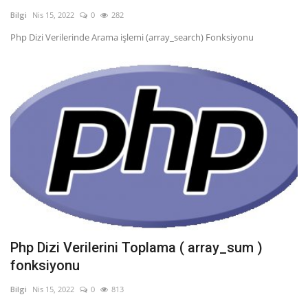
Bilgi
Nis 15, 2022
0
282
Php Dizi Verilerinde Arama işlemi (array_search) Fonksiyonu
Php Dizi Verilerini Toplama ( array_sum )
fonksiyonu
Bilgi
Nis 15, 2022
0
813