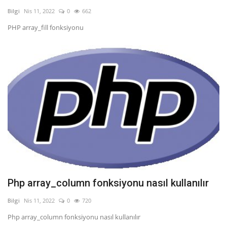
Bilgi
Nis 11, 2022
0
662
PHP array_fill fonksiyonu
Php array_column fonksiyonu nasıl kullanılır
Bilgi
Nis 11, 2022
0
720
Php array_column fonksiyonu nasıl kullanılır