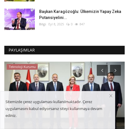
Başkan Karagözoğlu: Ülkemizin Yapay Zeka
Potansiyelini...
Bilgi
Eyl 8, 2025
0
847
PAYLAŞIMLAR
Uşak Üniversitesi
Sitemizde çerez uygulaması kullanılmaktadır. Çerez
uygulamasını kabul ediyorsanız siteyi kullanmaya devam
ediniz.