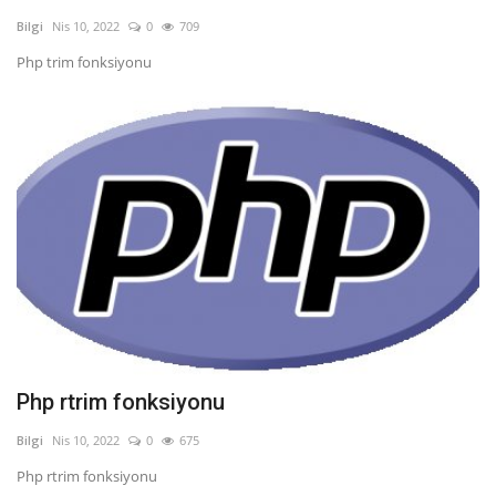
Bilgi
Nis 10, 2022
0
709
Php trim fonksiyonu
Php rtrim fonksiyonu
Bilgi
Nis 10, 2022
0
675
Php rtrim fonksiyonu