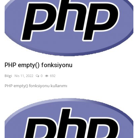
PHP empty() fonksiyonu
Bilgi
Nis 11, 2022
0
692
PHP empty() fonksiyonu kullanımı