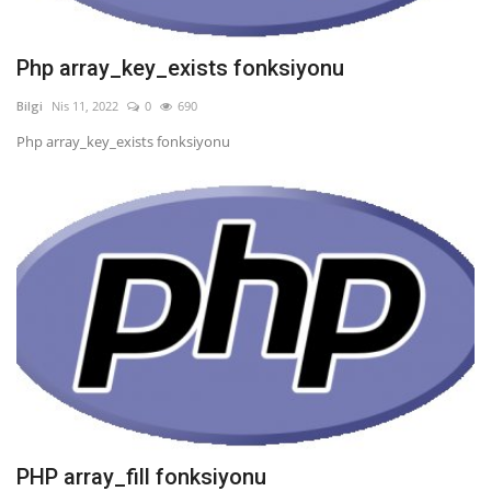
Php array_key_exists fonksiyonu
Bilgi
Nis 11, 2022
0
690
Php array_key_exists fonksiyonu
PHP array_fill fonksiyonu