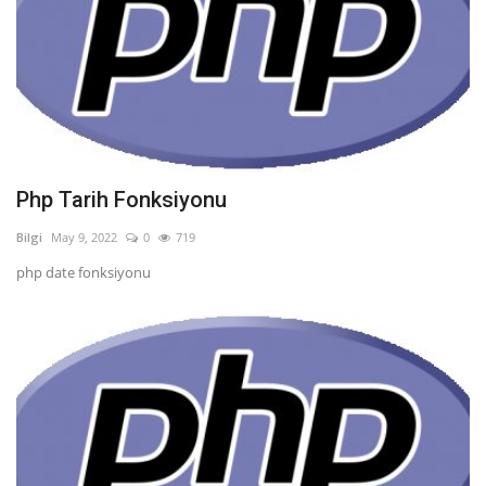
Php Tarih Fonksiyonu
Bilgi
May 9, 2022
0
719
php date fonksiyonu