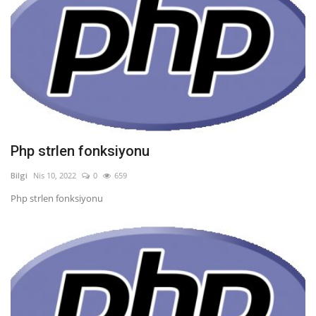
Php strlen fonksiyonu
Bilgi
Nis 10, 2022
0
659
Php strlen fonksiyonu