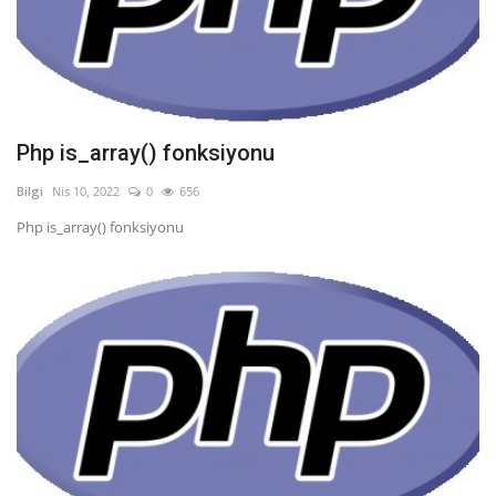
Php is_array() fonksiyonu
Bilgi
Nis 10, 2022
0
656
Php is_array() fonksiyonu