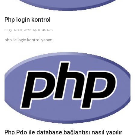
Php login kontrol
Bilgi
Nis 9, 2022
0
676
php ile login kontrol yapımı
Php Pdo ile database bağlantısı nasıl yapılır