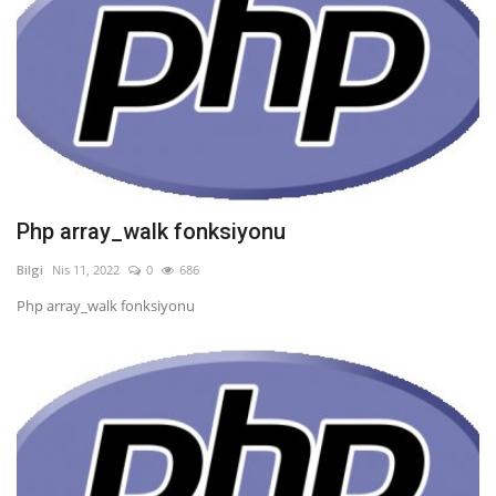
Php array_walk fonksiyonu
Bilgi
Nis 11, 2022
0
686
Php array_walk fonksiyonu