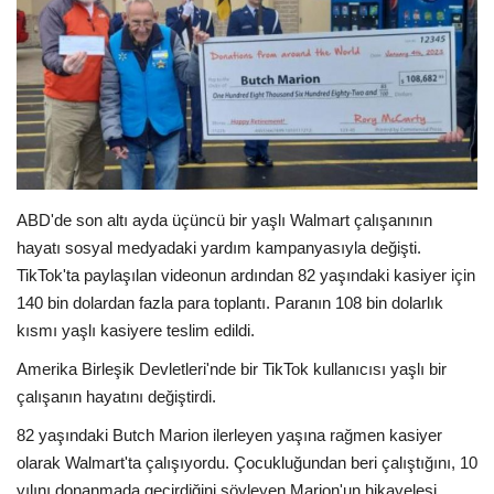
E-Devlet Sistemleri
Enerji
Tubitak
Teknoloji Kurumu
ABD'de son altı ayda üçüncü bir yaşlı Walmart çalışanının
hayatı sosyal medyadaki yardım kampanyasıyla değişti.
Teknoloji
TikTok'ta paylaşılan videonun ardından 82 yaşındaki kasiyer için
140 bin dolardan fazla para toplantı. Paranın 108 bin dolarlık
Yazılım Dilleri
kısmı yaşlı kasiyere teslim edildi.
Amerika Birleşik Devletleri'nde bir TikTok kullanıcısı yaşlı bir
Makaleler
çalışanın hayatını değiştirdi.
Programlar
82 yaşındaki Butch Marion ilerleyen yaşına rağmen kasiyer
olarak Walmart'ta çalışıyordu. Çocukluğundan beri çalıştığını, 10
Yazılımlar
yılını donanmada geçirdiğini söyleyen Marion'un hikayelesi