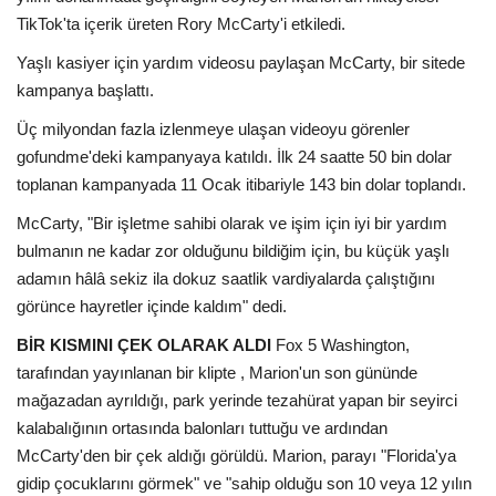
TikTok'ta içerik üreten Rory McCarty'i etkiledi.
Bilgiler
Yaşlı kasiyer için yardım videosu paylaşan McCarty, bir sitede
kampanya başlattı.
Veritabanı
Üç milyondan fazla izlenmeye ulaşan videoyu görenler
gofundme'deki kampanyaya katıldı. İlk 24 saatte 50 bin dolar
toplanan kampanyada 11 Ocak itibariyle 143 bin dolar toplandı.
McCarty, "Bir işletme sahibi olarak ve işim için iyi bir yardım
bulmanın ne kadar zor olduğunu bildiğim için, bu küçük yaşlı
adamın hâlâ sekiz ila dokuz saatlik vardiyalarda çalıştığını
görünce hayretler içinde kaldım" dedi.
BİR KISMINI ÇEK OLARAK ALDI
Fox 5 Washington,
tarafından yayınlanan bir klipte , Marion'un son gününde
mağazadan ayrıldığı, park yerinde tezahürat yapan bir seyirci
kalabalığının ortasında balonları tuttuğu ve ardından
McCarty'den bir çek aldığı görüldü. Marion, parayı "Florida'ya
gidip çocuklarını görmek" ve "sahip olduğu son 10 veya 12 yılın