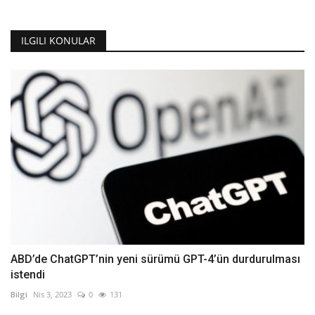
ILGILI KONULAR
ABD’de ChatGPT’nin yeni sürümü GPT-4’ün durdurulması
istendi
Bilgi
Nis 3, 2023
0
131