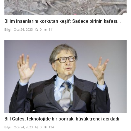
Bilim insanlarını korkutan keşif: Sadece birinin kafası...
Bilgi
Oca 24, 2023
0
111
Bill Gates, teknolojide bir sonraki büyük trendi açıkladı
Bilgi
Oca 24, 2023
0
134