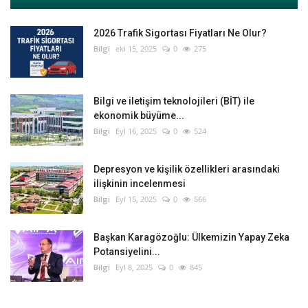
2026 Trafik Sigortası Fiyatları Ne Olur?
Bilgi
eki 15, 2025
0
275
Bilgi ve iletişim teknolojileri (BİT) ile
ekonomik büyüme...
Bilgi
Eyl 16, 2025
0
524
Depresyon ve kişilik özellikleri arasındaki
ilişkinin incelenmesi
Bilgi
Eyl 15, 2025
0
566
Başkan Karagözoğlu: Ülkemizin Yapay Zeka
Potansiyelini...
Bilgi
Eyl 8, 2025
0
845