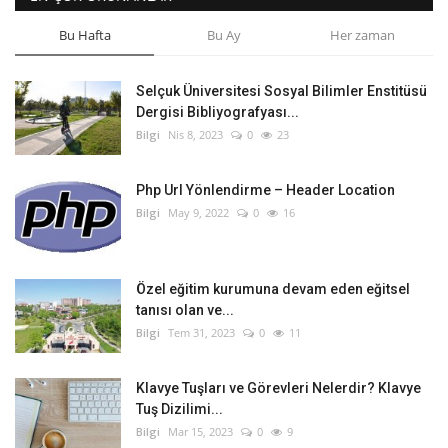
Bu Hafta
Bu Ay
Her zaman
Selçuk Üniversitesi Sosyal Bilimler Enstitüsü
Dergisi Bibliyografyası...
Bilgi
Nis 8, 2023
0
23
Php Url Yönlendirme – Header Location
Bilgi
May 9, 2022
0
16
Özel eğitim kurumuna devam eden eğitsel
tanısı olan ve...
Bilgi
Tem 31, 2023
0
11
Klavye Tuşları ve Görevleri Nelerdir? Klavye
Tuş Dizilimi...
Bilgi
Mar 15, 2023
0
9