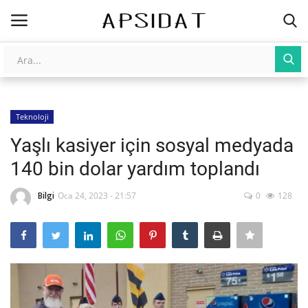
Giriş
Kayıt Ol
Teknoloji
AnaSayfa
Yaşlı kasiyer için sosyal medyada
Galeri
140 bin dolar yardım toplandı
İletişim
Bilgi
Oca 24, 2023 - 21:57
0
128
Yapay Zeka
Üniversite Yayınları
Tarım