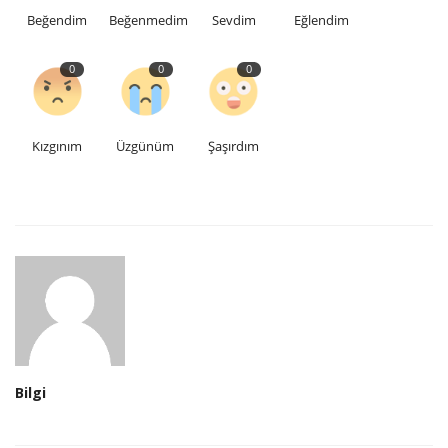
Beğendim
Beğenmedim
Sevdim
Eğlendim
0
0
0
Kızgınım
Üzgünüm
Şaşırdım
Bilgi