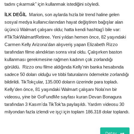
tadını çıkarmak" için kullanmak istediğini söyledi.
İLK DEĞİL
Marion, son aylarda hızla bir trend haline gelen
sosyal medya kullanıcılarından hayat değiştiren bağışlar alan
üçüncü Walmart çalışanı oldu; hatta kendi hashtag'i bile var:
#TikTokWalmartRetiree. Yeni yıldan hemen önce, 82 yaşındaki
Carmen Kelly Arizona'dan alışveriş yapan Elizabeth Rizzo
tarafından filme alındıktan sonra viral oldu. Çalışırken baston
kullanması gerekmesine rağmen kadının çok zorlandığı
görüldü. Rizzo onu filme aldığında Kelly'nin banka hesabında
sadece 50 doları olduğu ve tıbbi faturalarını ödemekte zorlandığı
bildirildi. TikTokçular, 135.000 doların üzerinde para topladı.
Kelly'den önce, 81 yaşındaki Walmart çalışanı Nola'nın bir
videosu, yine bir GoFundMe sayfası kuran Devan Bonagura
tarafından 3 Kasım'da TikTok'ta paylaşıldı. Yardım videosu 30
milyondan fazla izlendi ve işçi için toplam 186.318 dolar toplandı.
Detay