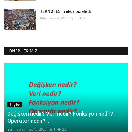
TEKNOFEST rekor tazeledi
Bilgi
May 9, 2023
0
9
ÖNERILERIMIZ
Bilgiler
Değişken nedir? Veri nedir? Fonksiyon nedir?
Operatör nedir?...
ecrin dixon
Kas 15, 2025
1
237