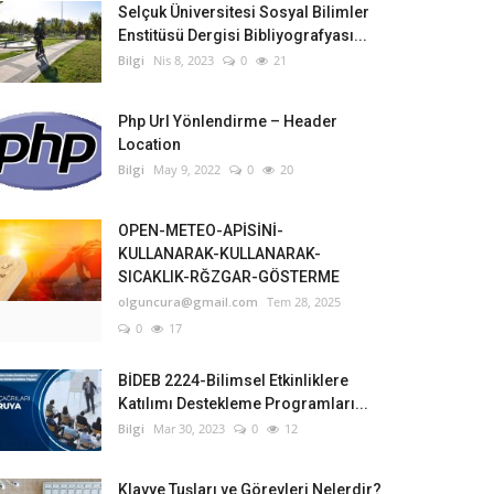
Selçuk Üniversitesi Sosyal Bilimler
Enstitüsü Dergisi Bibliyografyası...
Bilgi
Nis 8, 2023
0
21
Php Url Yönlendirme – Header
Location
Bilgi
May 9, 2022
0
20
OPEN-METEO-APİSİNİ-
KULLANARAK-KULLANARAK-
SICAKLIK-RĞZGAR-GÖSTERME
olguncura@gmail.com
Tem 28, 2025
0
17
BİDEB 2224-Bilimsel Etkinliklere
Katılımı Destekleme Programları...
Bilgi
Mar 30, 2023
0
12
Klavye Tuşları ve Görevleri Nelerdir?