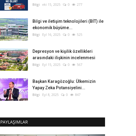
Bilgi
eki 15, 2025
0
277
Bilgi ve iletişim teknolojileri (BİT) ile
ekonomik büyüme...
Bilgi
Eyl 16, 2025
0
525
Depresyon ve kişilik özellikleri
arasındaki ilişkinin incelenmesi
Bilgi
Eyl 15, 2025
0
567
Başkan Karagözoğlu: Ülkemizin
Yapay Zeka Potansiyelini...
Bilgi
Eyl 8, 2025
0
847
PAYLAŞIMLAR