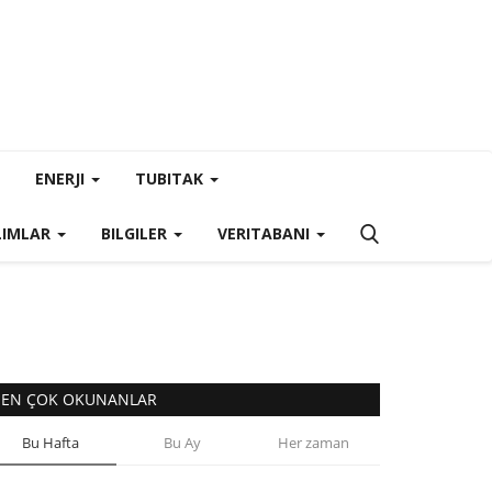
ENERJI
TUBITAK
LIMLAR
BILGILER
VERITABANI
EN ÇOK OKUNANLAR
Bu Hafta
Bu Ay
Her zaman