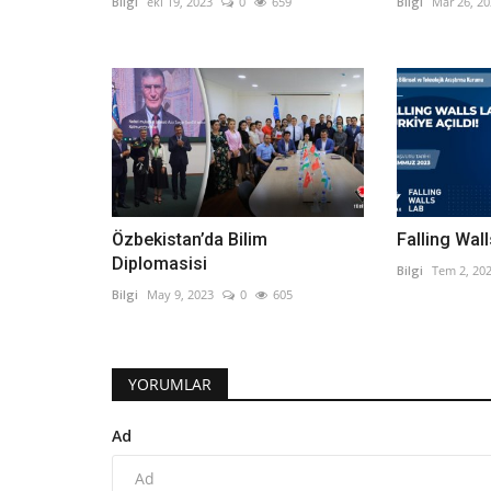
Bilgi
eki 19, 2023
0
659
Bilgi
Mar 26, 2
Özbekistan’da Bilim
Falling Wall
Diplomasisi
Bilgi
Tem 2, 20
Bilgi
May 9, 2023
0
605
YORUMLAR
Ad