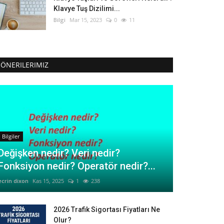
Klavye Tuş Dizilimi...
Bilgi
Mar 15, 2023
0
11
ÖNERILERIMIZ
Bilgiler
Değişken nedir? Veri nedir?
Fonksiyon nedir? Operatör nedir?...
ecrin dixon
Kas 15, 2025
1
238
2026 Trafik Sigortası Fiyatları Ne
Olur?