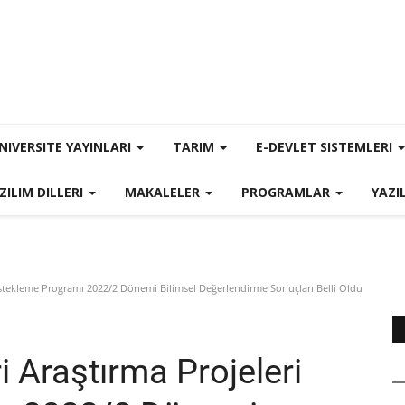
NIVERSITE YAYINLARI
TARIM
E-DEVLET SISTEMLERI
ZILIM DILLERI
MAKALELER
PROGRAMLAR
YAZI
Destekleme Programı 2022/2 Dönemi Bilimsel Değerlendirme Sonuçları Belli Oldu
i Araştırma Projeleri