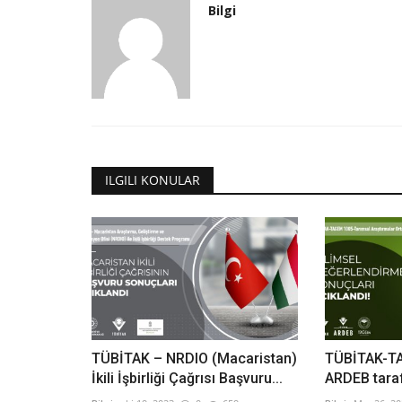
Bilgi
Yıldız Teknik Üniversitesi
ILGILI KONULAR
Kentsel dönüşüm sürecinin fiz
değişimine etkisi...
Bilgi
Nis 5, 2023
0
660
Kentsel dönüşüm sürecinin fizik-mekan değişimi
bağlamında Kayseri Sahabiye...
TÜBİTAK – NRDIO (Macaristan)
TÜBİTAK-TAG
İkili İşbirliği Çağrısı Başvuru...
ARDEB taraf