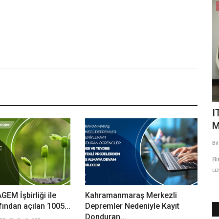
Nevşehir Hacı Bektaş Veli Üniversitesi
ik-mekan
The relationship between the 21st-
I
century skills and computational...
M
Bilgi
May 5, 2025
0
991
Bi
ne etkisi
The relationship between the 21st-century skills and
Bi
computational thinking skills...
uz
EM İşbirliği ile
Kahramanmaraş Merkezli
ından açılan 1005...
Depremler Nedeniyle Kayıt
Donduran...