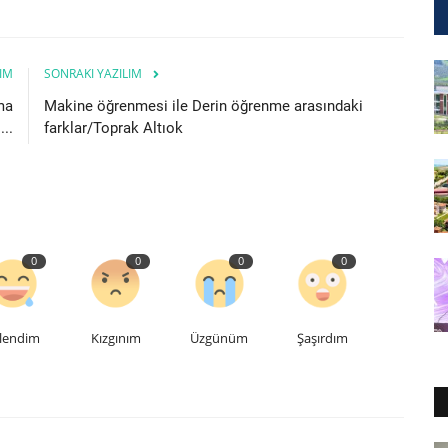
IM
SONRAKI YAZILIM
ma
Makine öğrenmesi ile Derin öğrenme arasındaki
..
farklar/Toprak Altıok
0
0
0
0
lendim
Kızgınım
Üzgünüm
Şaşırdım