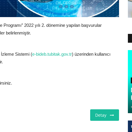
me Programı” 2022 yılı 2. dönemine yapılan başvurular
r belirlenmiştir.
 İzleme Sistemi (
e-bideb.tubitak.gov.tr
) üzerinden kullanıcı
r.
rsiniz.
Detay