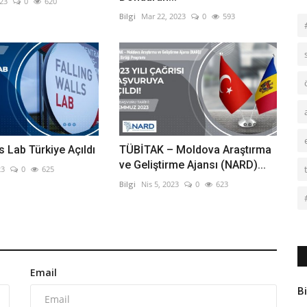
023
0
620
Bilgi
Mar 22, 2023
0
593
s Lab Türkiye Açıldı
TÜBİTAK – Moldova Araştırma
ve Geliştirme Ajansı (NARD)...
23
0
625
Bilgi
Nis 5, 2023
0
623
Email
Bi