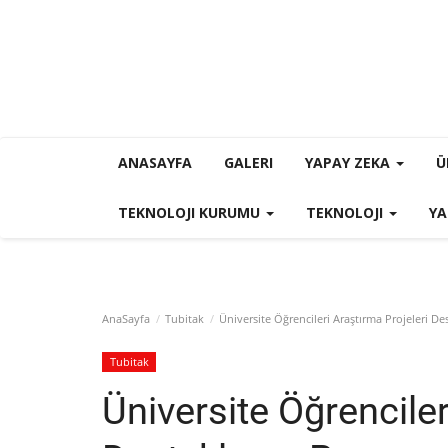
ANASAYFA
GALERI
YAPAY ZEKA
Ü
TEKNOLOJI KURUMU
TEKNOLOJI
YA
AnaSayfa
Tubitak
Üniversite Öğrencileri Araştırma Projeleri 
Tubitak
Üniversite Öğrenciler