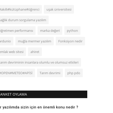
#akıllı#kütüphane#öğrenci
uşak üniversitesi
sağlık durum sorgulama yazılım
öğretmen performansı
marka değeri
python
ardunio
muğla mermer yazılım
Fonksiyon nedir
emlak web sitesi
ahiret
tarım devriminin insanlara olumlu ve olumsuz etkileri
#OPEN#METEO#APİSİ
Tarım devrimi
php pdo
ANKET OYLAMA
r yazılımda sizin için en önemli konu nedir ?