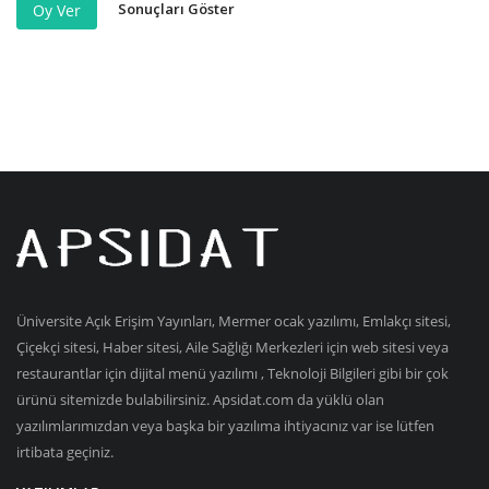
Sonuçları Göster
Oy Ver
Üniversite Açık Erişim Yayınları, Mermer ocak yazılımı, Emlakçı sitesi,
Çiçekçi sitesi, Haber sitesi, Aile Sağlığı Merkezleri için web sitesi veya
restaurantlar için dijital menü yazılımı , Teknoloji Bilgileri gibi bir çok
ürünü sitemizde bulabilirsiniz. Apsidat.com da yüklü olan
yazılımlarımızdan veya başka bir yazılıma ihtiyacınız var ise lütfen
irtibata geçiniz.