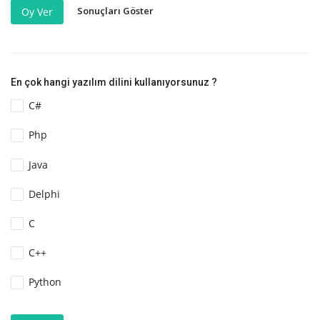
Sonuçları Göster
Oy Ver
En çok hangi yazılım dilini kullanıyorsunuz ?
C#
Php
Java
Delphi
C
C++
Python