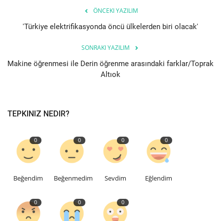
ÖNCEKI YAZILIM
Bilgiler
'Türkiye elektrifikasyonda öncü ülkelerden biri olacak'
Veritabanı
SONRAKI YAZILIM
Makine öğrenmesi ile Derin öğrenme arasındaki farklar/Toprak
Altıok
TEPKINIZ NEDIR?
0
0
0
0
Beğendim
Beğenmedim
Sevdim
Eğlendim
0
0
0