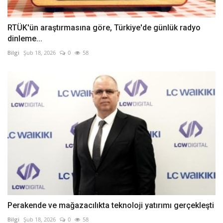
RTÜK'ün araştırmasına göre, Türkiye'de günlük radyo
dinleme...
Bilgi
Şub 18, 2026
0
58
Perakende ve mağazacılıkta teknoloji yatırımı gerçekleşti
Bilgi
Şub 18, 2026
0
58