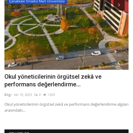
Çanakkale Onsekiz Mart Üniversitesi
Okul yöneticilerinin örgütsel zekâ ve
B
performans değerlendirme...
P
Bilgi
eki 19, 2023
0
1203
EG
Okul yöneticilerinin örgütsel zekâ ve performans değerlendirme algıları
Bi
arasındaki...