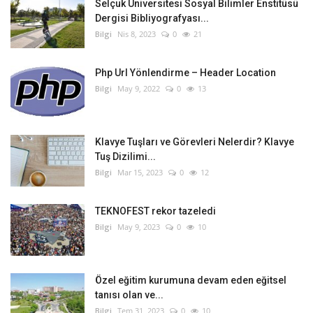
Selçuk Üniversitesi Sosyal Bilimler Enstitüsü
Dergisi Bibliyografyası...
Bilgi
Nis 8, 2023
0
21
Php Url Yönlendirme – Header Location
Bilgi
May 9, 2022
0
13
Klavye Tuşları ve Görevleri Nelerdir? Klavye
Tuş Dizilimi...
Bilgi
Mar 15, 2023
0
12
TEKNOFEST rekor tazeledi
Bilgi
May 9, 2023
0
10
Özel eğitim kurumuna devam eden eğitsel
tanısı olan ve...
Bilgi
Tem 31, 2023
0
10