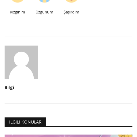
Kızgınım
Üzgünüm
Şaşırdım
Bilgi
ILGILI KONULAR