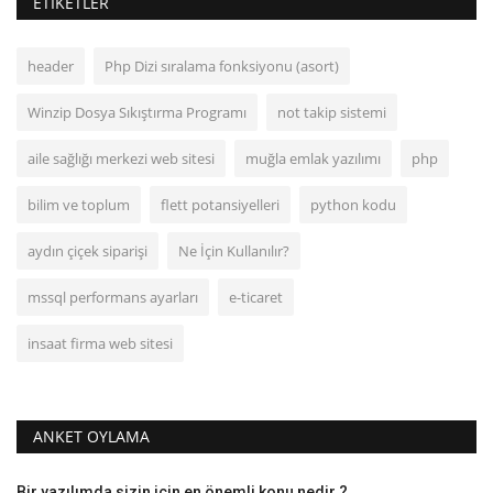
ETIKETLER
header
Php Dizi sıralama fonksiyonu (asort)
Winzip Dosya Sıkıştırma Programı
not takip sistemi
aile sağlığı merkezi web sitesi
muğla emlak yazılımı
php
bilim ve toplum
flett potansiyelleri
python kodu
aydın çiçek siparişi
Ne İçin Kullanılır?
mssql performans ayarları
e-ticaret
insaat firma web sitesi
ANKET OYLAMA
Bir yazılımda sizin için en önemli konu nedir ?