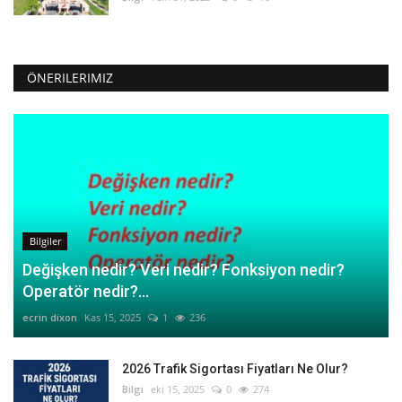
ÖNERILERIMIZ
Bilgiler
Değişken nedir? Veri nedir? Fonksiyon nedir?
Operatör nedir?...
ecrin dixon
Kas 15, 2025
1
236
2026 Trafik Sigortası Fiyatları Ne Olur?
Bilgi
eki 15, 2025
0
274