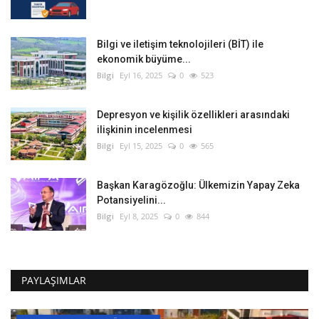
Bilgi ve iletişim teknolojileri (BİT) ile
ekonomik büyüme...
Bilgi
Eyl 16, 2025
0
523
Depresyon ve kişilik özellikleri arasındaki
ilişkinin incelenmesi
Bilgi
Eyl 15, 2025
0
565
Başkan Karagözoğlu: Ülkemizin Yapay Zeka
Potansiyelini...
Bilgi
Eyl 8, 2025
0
844
PAYLAŞIMLAR