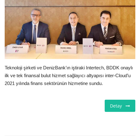
E-Devlet Sistemleri
Enerji
Tubitak
Teknoloji Kurumu
Teknoloji şirketi ve DenizBank’ın iştiraki Intertech, BDDK onaylı
Teknoloji
ilk ve tek finansal bulut hizmet sağlayıcı altyapısı inter-Cloud’u
2021 yılında finans sektörünün hizmetine sundu.
Yazılım Dilleri
Detay
Makaleler
Programlar
Yazılımlar