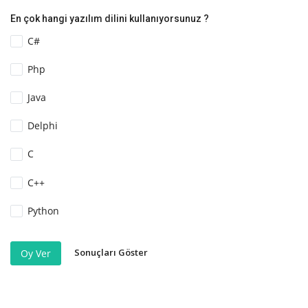
En çok hangi yazılım dilini kullanıyorsunuz ?
C#
Php
Java
Delphi
C
C++
Python
Sonuçları Göster
Oy Ver