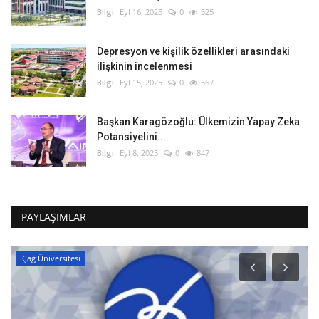
Bilgi
Eyl 16, 2025
0
525
Depresyon ve kişilik özellikleri arasındaki
ilişkinin incelenmesi
Bilgi
Eyl 15, 2025
0
567
Başkan Karagözoğlu: Ülkemizin Yapay Zeka
Potansiyelini...
Bilgi
Eyl 8, 2025
0
847
PAYLAŞIMLAR
Çağ Üniversitesi