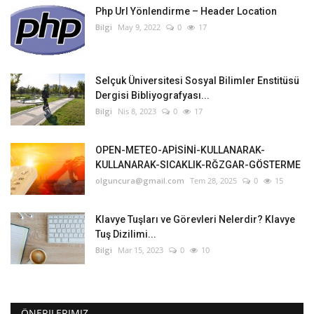
Php Url Yönlendirme – Header Location
Bilgi
May 9, 2022
0
17
Selçuk Üniversitesi Sosyal Bilimler Enstitüsü
Dergisi Bibliyografyası...
Bilgi
Nis 8, 2023
0
17
OPEN-METEO-APİSİNİ-KULLANARAK-
KULLANARAK-SICAKLIK-RĞZGAR-GÖSTERME
olguncura@gmail.com
Tem 28, 2025
0
15
Klavye Tuşları ve Görevleri Nelerdir? Klavye
Tuş Dizilimi...
Bilgi
Mar 15, 2023
0
10
ÖNERILERIMIZ