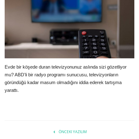
E-Devlet Sistemleri
Enerji
Tubitak
Teknoloji Kurumu
Evde bir köşede duran televizyonunuz aslında sizi gözetliyor
Teknoloji
mu? ABD'li bir radyo programı sunucusu, televizyonların
göründüğü kadar masum olmadığını iddia ederek tartışma
Yazılım Dilleri
yarattı.
Makaleler
Programlar
ÖNCEKI YAZILIM
Yazılımlar