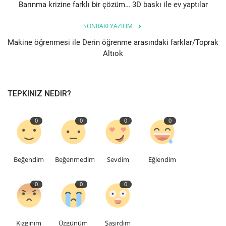
Barınma krizine farklı bir çözüm… 3D baskı ile ev yaptılar
Bilgiler
SONRAKI YAZILIM
Makine öğrenmesi ile Derin öğrenme arasındaki farklar/Toprak
Veritabanı
Altıok
TEPKINIZ NEDIR?
0
0
0
0
Beğendim
Beğenmedim
Sevdim
Eğlendim
0
0
0
Kızgınım
Üzgünüm
Şaşırdım