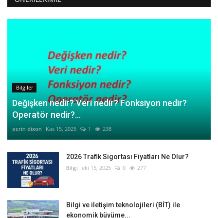
Bilgiler
Değişken nedir? Veri nedir? Fonksiyon nedir?
Operatör nedir?...
ecrin dixon
Kas 15, 2025
1
238
2026 Trafik Sigortası Fiyatları Ne Olur?
Bilgi
eki 15, 2025
0
277
Bilgi ve iletişim teknolojileri (BİT) ile
ekonomik büyüme...