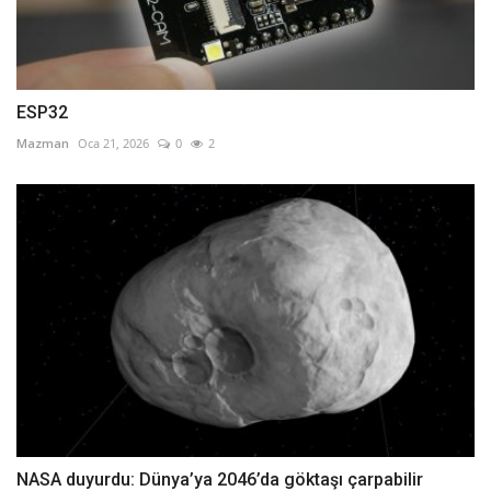
ESP32
Mazman
Oca 21, 2026
0
2
NASA duyurdu: Dünya’ya 2046’da göktaşı çarpabilir