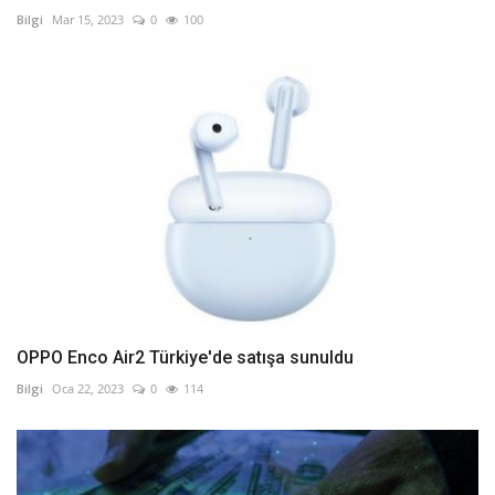
Bilgi
Mar 15, 2023
0
100
OPPO Enco Air2 Türkiye'de satışa sunuldu
Bilgi
Oca 22, 2023
0
114