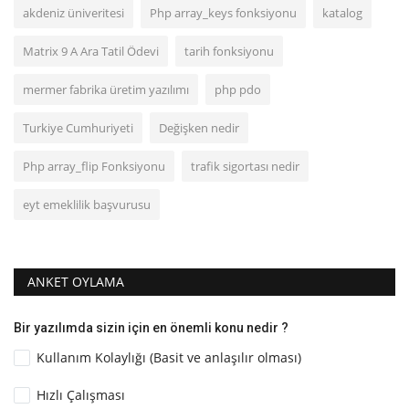
akdeniz üniveritesi
Php array_keys fonksiyonu
katalog
Matrix 9 A Ara Tatil Ödevi
tarih fonksiyonu
mermer fabrika üretim yazılımı
php pdo
Turkiye Cumhuriyeti
Değişken nedir
Php array_flip Fonksiyonu
trafik sigortası nedir
eyt emeklilik başvurusu
ANKET OYLAMA
Bir yazılımda sizin için en önemli konu nedir ?
Kullanım Kolaylığı (Basit ve anlaşılır olması)
Hızlı Çalışması