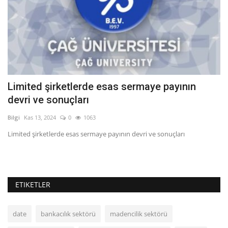
Limited şirketlerde esas sermaye payının
B
devri ve sonuçları
Bil
Bilgi
Kas 13, 2024
0
1063
SA
Limited şirketlerde esas sermaye payının devri ve sonuçları
ETIKETLER
date
bankacılık sektörü
madencilik sektörü