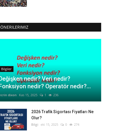
ÖNERILERIMIZ
Bilgiler
Değişken nedir? Veri nedir?
Fonksiyon nedir? Operatör nedir?...
ecrin dixon
Kas 15, 2025
1
236
2026 Trafik Sigortası Fiyatları Ne
Olur?
Bilgi
eki 15, 2025
0
274