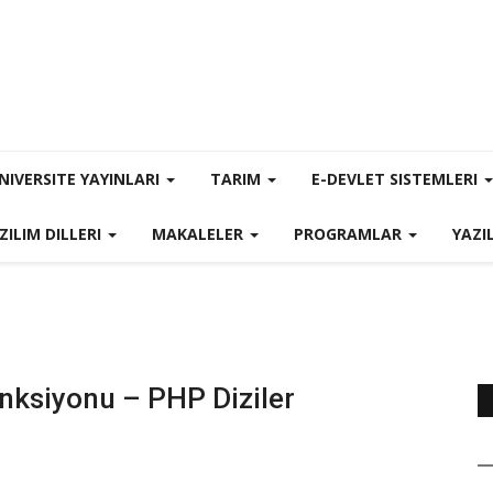
NIVERSITE YAYINLARI
TARIM
E-DEVLET SISTEMLERI
ZILIM DILLERI
MAKALELER
PROGRAMLAR
YAZI
ksiyonu – PHP Diziler