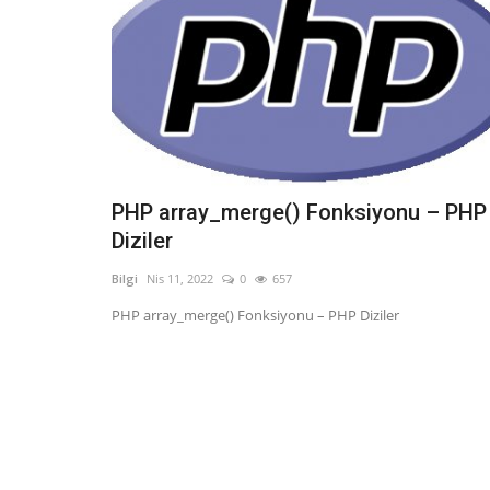
PHP array_merge() Fonksiyonu – PHP
Diziler
Bilgi
Nis 11, 2022
0
657
PHP array_merge() Fonksiyonu – PHP Diziler