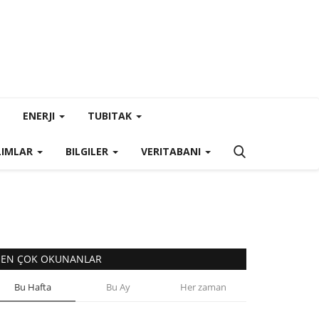
ENERJI
TUBITAK
LIMLAR
BILGILER
VERITABANI
EN ÇOK OKUNANLAR
Bu Hafta
Bu Ay
Her zaman