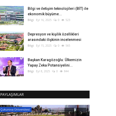
Bilgi ve iletişim teknolojileri (BİT) ile
ekonomik büyüme...
Bilgi
Eyl 16, 2025
0
523
Depresyon ve kişilik özellikleri
arasındaki ilişkinin incelenmesi
Bilgi
Eyl 15, 2025
0
565
Başkan Karagözoğlu: Ülkemizin
Yapay Zeka Potansiyelini...
Bilgi
Eyl 8, 2025
0
844
PAYLAŞIMLAR
Çukurova Üniversitesi
Nevşehir Hacı Bek