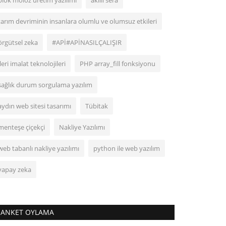
blok moloz üretim yazılımı
akıllı sera
tarım devriminin insanlara olumlu ve olumsuz etkileri
örgütsel zeka
#APİ#APİNASILÇALIŞIR
ileri imalat teknolojileri
PHP array_fill fonksiyonu
sağlık durum sorgulama yazılım
aydın web sitesi tasarımı
Tübitak
menteşe çiçekçi
Nakliye Yazılımı
web tabanlı nakliye yazılımı
python ile web yazılım
yapay zeka
ANKET OYLAMA