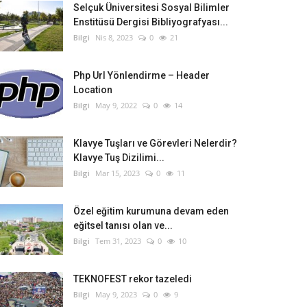
Selçuk Üniversitesi Sosyal Bilimler
Enstitüsü Dergisi Bibliyografyası...
Bilgi
Nis 8, 2023
0
21
Php Url Yönlendirme – Header
Location
Bilgi
May 9, 2022
0
14
Klavye Tuşları ve Görevleri Nelerdir?
Klavye Tuş Dizilimi...
Bilgi
Mar 15, 2023
0
11
Özel eğitim kurumuna devam eden
eğitsel tanısı olan ve...
Bilgi
Tem 31, 2023
0
10
TEKNOFEST rekor tazeledi
Bilgi
May 9, 2023
0
9