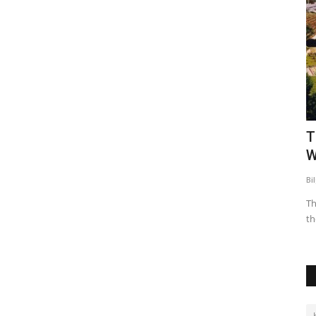
Tekstil işletmesinde meydana gelen iş
T
kazalarında ergonomik...
W
Bilgi
Mar 30, 2023
0
726
Bi
vitesinin
Tekstil işletmesinde meydana gelen iş kazalarında
Th
ergonomik faktörlerin etkisi Kılıç,...
th