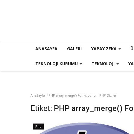
ANASAYFA
GALERI
YAPAY ZEKA
Ü
TEKNOLOJI KURUMU
TEKNOLOJI
YA
AnaSayfa
PHP array_merge() Fonksiyonu – PHP Diziler
Etiket:
PHP array_merge() Fon
Php