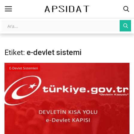
Giriş
Kayıt Ol
Etiket:
e-devlet sistemi
AnaSayfa
Galeri
E-Devlet Sistemleri
İletişim
Yapay Zeka
Üniversite Yayınları
Tarım