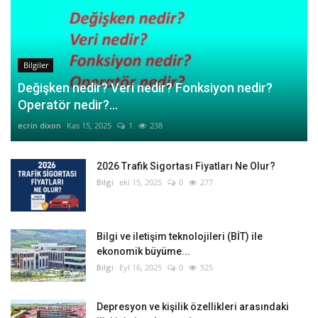
Bilgiler
Değişken nedir? Veri nedir? Fonksiyon nedir?
Operatör nedir?...
ecrin dixon
Kas 15, 2025
1
238
2026 Trafik Sigortası Fiyatları Ne Olur?
Bilgi
eki 15, 2025
0
277
Bilgi ve iletişim teknolojileri (BİT) ile
ekonomik büyüme...
Bilgi
Eyl 16, 2025
0
525
Depresyon ve kişilik özellikleri arasındaki