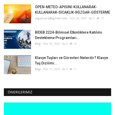
OPEN-METEO-APİSİNİ-KULLANARAK-
Bilgiler
KULLANARAK-SICAKLIK-RĞZGAR-GÖSTERME
olguncura@gmail.com
Tem 28, 2025
0
17
Veritabanı
BİDEB 2224-Bilimsel Etkinliklere Katılımı
Destekleme Programları...
Bilgi
Mar 30, 2023
0
12
Klavye Tuşları ve Görevleri Nelerdir? Klavye
Tuş Dizilimi...
Bilgi
Mar 15, 2023
0
11
ÖNERILERIMIZ