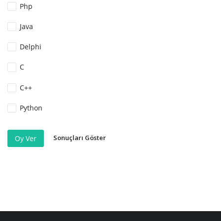
Php
Java
Delphi
C
C++
Python
Sonuçları Göster
Oy Ver