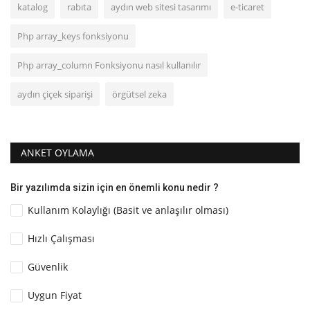
katalog
rabıta
aydın web sitesi tasarımı
e-ticaret
Php array_keys fonksiyonu
Php array_column Fonksiyonu nasıl kullanılır
aydın çiçek siparişi
örgütsel zeka
ANKET OYLAMA
Bir yazılımda sizin için en önemli konu nedir ?
Kullanım Kolaylığı (Basit ve anlaşılır olması)
Hızlı Çalışması
Güvenlik
Uygun Fiyat