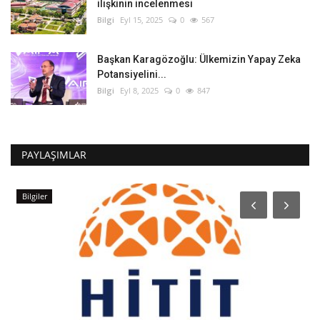
ilişkinin incelenmesi
Bilgi
Eyl 15, 2025
0
567
Başkan Karagözoğlu: Ülkemizin Yapay Zeka
Potansiyelini...
Bilgi
Eyl 8, 2025
0
847
PAYLAŞIMLAR
Bilgiler