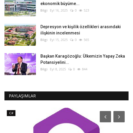
ekonomik büyüme...
Bilgi
Eyl 16, 2025
0
523
Depresyon ve kişilik özellikleri arasındaki
ilişkinin incelenmesi
Bilgi
Eyl 15, 2025
0
565
Başkan Karagözoğlu: Ülkemizin Yapay Zeka
Potansiyelini...
Bilgi
Eyl 8, 2025
0
844
PAYLAŞIMLAR
C#