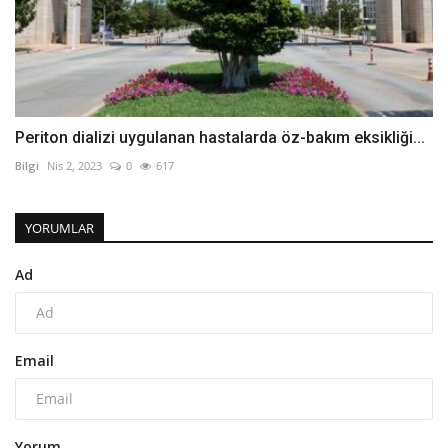
Periton dializi uygulanan hastalarda öz-bakım eksikliği...
Bilgi
Nis 2, 2023
0
617
YORUMLAR
Ad
Email
Yorum