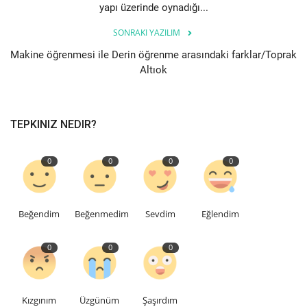
yapı üzerinde oynadığı...
SONRAKI YAZILIM
Makine öğrenmesi ile Derin öğrenme arasındaki farklar/Toprak
Altıok
TEPKINIZ NEDIR?
0
0
0
0
Beğendim
Beğenmedim
Sevdim
Eğlendim
0
0
0
Kızgınım
Üzgünüm
Şaşırdım