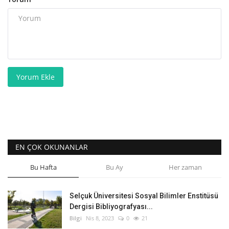
Yorum Ekle
EN ÇOK OKUNANLAR
Bu Hafta
Bu Ay
Her zaman
Selçuk Üniversitesi Sosyal Bilimler Enstitüsü
Dergisi Bibliyografyası...
Bilgi
Nis 8, 2023
0
21