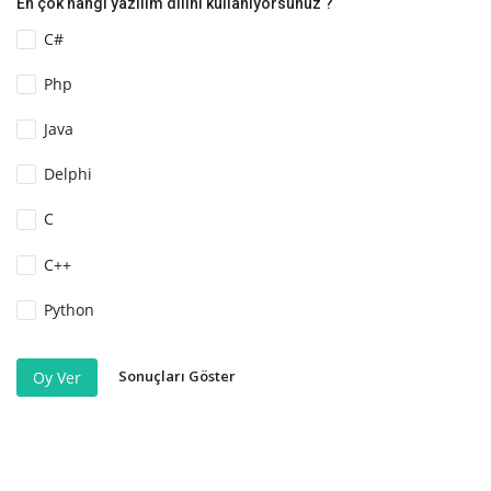
En çok hangi yazılım dilini kullanıyorsunuz ?
C#
Php
Java
Delphi
C
C++
Python
Sonuçları Göster
Oy Ver