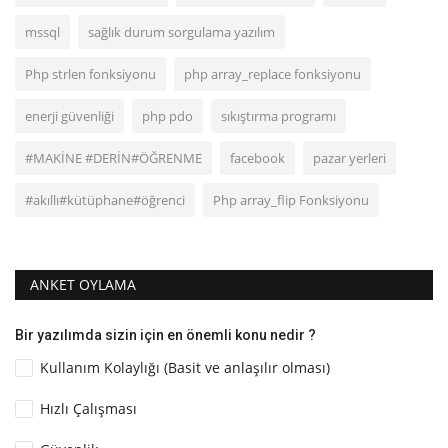
mssql
sağlık durum sorgulama yazılım
Php strlen fonksiyonu
php array_replace fonksiyonu
enerji güvenliği
php pdo
sıkıştırma programı
#MAKİNE #DERİN#ÖĞRENME
facebook
pazar yerleri
#akıllı#kütüphane#öğrenci
Php array_flip Fonksiyonu
ANKET OYLAMA
Bir yazılımda sizin için en önemli konu nedir ?
Kullanım Kolaylığı (Basit ve anlaşılır olması)
Hızlı Çalışması