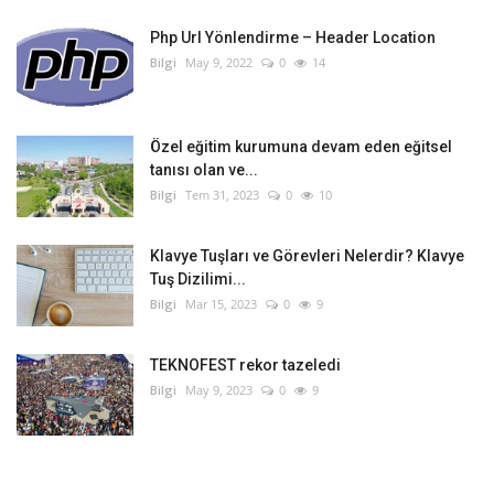
Php Url Yönlendirme – Header Location
Bilgi
May 9, 2022
0
14
Özel eğitim kurumuna devam eden eğitsel
tanısı olan ve...
Bilgi
Tem 31, 2023
0
10
Klavye Tuşları ve Görevleri Nelerdir? Klavye
Tuş Dizilimi...
Bilgi
Mar 15, 2023
0
9
TEKNOFEST rekor tazeledi
Bilgi
May 9, 2023
0
9