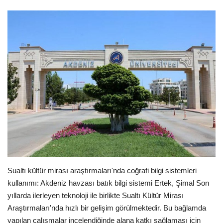
E-Devlet Sistemleri
Enerji
Tubitak
Teknoloji Kurumu
Teknoloji
Yazılım Dilleri
Makaleler
Sualtı kültür mirası araştırmaları'nda coğrafi bilgi sistemleri
kullanımı: Akdeniz havzası batık bilgi sistemi Ertek, Şimal Son
Programlar
yıllarda ilerleyen teknoloji ile birlikte Sualtı Kültür Mirası
Araştırmaları'nda hızlı bir gelişim görülmektedir. Bu bağlamda
Yazılımlar
yapılan çalışmalar incelendiğinde alana katkı sağlaması için