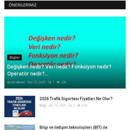
ÖNERILERIMIZ
Bilgiler
Değişken nedir? Veri nedir? Fonksiyon nedir?
Operatör nedir?...
ecrin dixon
Kas 15, 2025
1
236
2026 Trafik Sigortası Fiyatları Ne Olur?
Bilgi
eki 15, 2025
0
274
Bilgi ve iletişim teknolojileri (BİT) ile