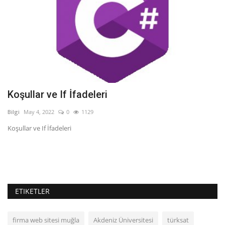
Koşullar ve If İfadeleri
P
T
Bilgi
May 4, 2022
0
1129
Bil
Koşullar ve If İfadeleri
Pr
Ça
ETIKETLER
firma web sitesi muğla
Akdeniz Üniversitesi
türksat