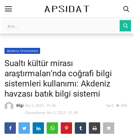
Giriş
Kayıt Ol
Akdeniz Üniversitesi
AnaSayfa
Sualtı kültür mirası
Galeri
araştırmaları'nda coğrafi bilgi
sistemleri kullanımı: Akdeniz
İletişim
havzası batık bilgi sistemi
Yapay Zeka
Bilgi
Nis 5, 2023 - 01:36
0
608
Güncelleme: Nis 5, 2023 - 01:38
Üniversite Yayınları
Tarım