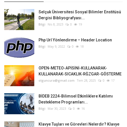
Selçuk Üniversitesi Sosyal Bilimler Enstitüsü
Dergisi Bibliyografyası...
Bilgi
Nis 8, 2023
0
19
Php Url Yönlendirme – Header Location
Bilgi
May 9, 2022
0
18
OPEN-METEO-APİSİNİ-KULLANARAK-
KULLANARAK-SICAKLIK-RĞZGAR-GÖSTERME
olguncura@gmail.com
Tem 28, 2025
0
17
BİDEB 2224-Bilimsel Etkinliklere Katılımı
Destekleme Programları...
Bilgi
Mar 30, 2023
0
16
Klavye Tuşları ve Görevleri Nelerdir? Klavye