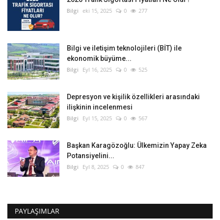
Bilgi
eki 15, 2025
0
277
Bilgi ve iletişim teknolojileri (BİT) ile
ekonomik büyüme...
Bilgi
Eyl 16, 2025
0
525
Depresyon ve kişilik özellikleri arasındaki
ilişkinin incelenmesi
Bilgi
Eyl 15, 2025
0
567
Başkan Karagözoğlu: Ülkemizin Yapay Zeka
Potansiyelini...
Bilgi
Eyl 8, 2025
0
847
PAYLAŞIMLAR