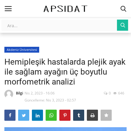
Giriş
Kayıt Ol
Akdeniz Üniversitesi
AnaSayfa
Hemipleşik hastalarda plejik ayak
Galeri
ile sağlam ayağın üç boyutlu
morfometrik analizi
İletişim
Bilgi
Nis 2, 2023 - 16:06
0
646
Yapay Zeka
Güncelleme: Nis 3, 2023 - 02:57
Üniversite Yayınları
Tarım