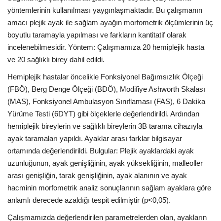
yöntemlerinin kullanılması yaygınlaşmaktadır. Bu çalışmanın
Bilgiler
amacı plejik ayak ile sağlam ayağın morfometrik ölçümlerinin üç
boyutlu taramayla yapılması ve farkların kantitatif olarak
Veritabanı
incelenebilmesidir. Yöntem: Çalışmamıza 20 hemiplejik hasta
ve 20 sağlıklı birey dahil edildi.
Hemiplejik hastalar öncelikle Fonksiyonel Bağımsızlık Ölçeği
(FBÖ), Berg Denge Ölçeği (BDÖ), Modifiye Ashworth Skalası
(MAS), Fonksiyonel Ambulasyon Sınıflaması (FAS), 6 Dakika
Yürüme Testi (6DYT) gibi ölçeklerle değerlendirildi. Ardından
hemiplejik bireylerin ve sağlıklı bireylerin 3B tarama cihazıyla
ayak taramaları yapıldı. Ayaklar arası farklar bilgisayar
ortamında değerlendirildi. Bulgular: Plejik ayaklardaki ayak
uzunluğunun, ayak genişliğinin, ayak yüksekliğinin, malleoller
arası genişliğin, tarak genişliğinin, ayak alanının ve ayak
hacminin morfometrik analiz sonuçlarının sağlam ayaklara göre
anlamlı derecede azaldığı tespit edilmiştir (p<0,05).
Çalışmamızda değerlendirilen parametrelerden olan, ayakların