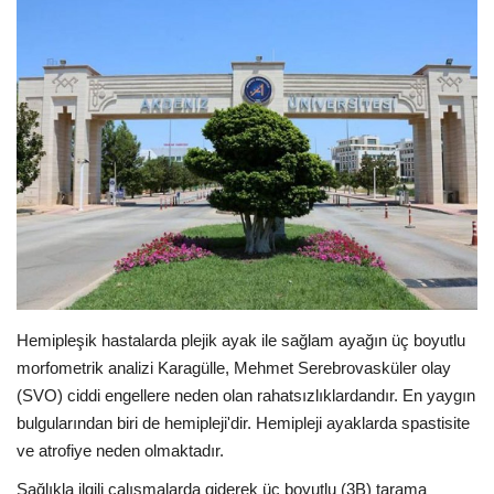
E-Devlet Sistemleri
Enerji
Tubitak
Teknoloji Kurumu
Teknoloji
Yazılım Dilleri
Hemipleşik hastalarda plejik ayak ile sağlam ayağın üç boyutlu
morfometrik analizi Karagülle, Mehmet Serebrovasküler olay
Makaleler
(SVO) ciddi engellere neden olan rahatsızlıklardandır. En yaygın
bulgularından biri de hemipleji'dir. Hemipleji ayaklarda spastisite
Programlar
ve atrofiye neden olmaktadır.
Yazılımlar
Sağlıkla ilgili çalışmalarda giderek üç boyutlu (3B) tarama