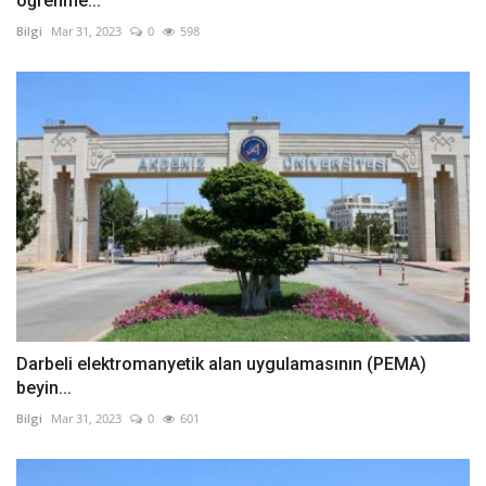
öğrenme...
Bilgi
Mar 31, 2023
0
598
Darbeli elektromanyetik alan uygulamasının (PEMA)
beyin...
Bilgi
Mar 31, 2023
0
601