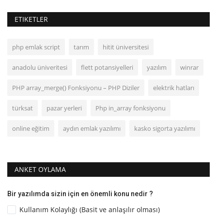
ETIKETLER
php emlak script
tarım
hitit üniversitesi
anadolu üniveritesi
flett potansiyelleri
yazılım
winrar
PHP array_merge() Fonksiyonu – PHP Diziler
elektrik hatları
türksat
pazar yerleri
Php in_array fonksiyonu
online eğitim
aydın emlak yazılımı
kasko sigorta yazılımı
ANKET OYLAMA
Bir yazılımda sizin için en önemli konu nedir ?
Kullanım Kolaylığı (Basit ve anlaşılır olması)