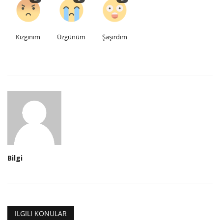
Kızgınım
Üzgünüm
Şaşırdım
Bilgi
ILGILI KONULAR