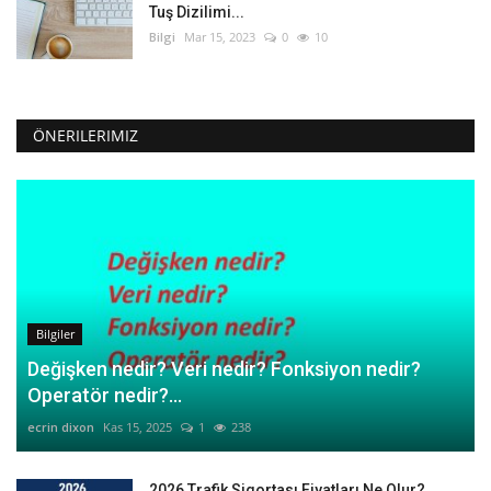
Tuş Dizilimi...
Bilgi
Mar 15, 2023
0
10
ÖNERILERIMIZ
Bilgiler
Değişken nedir? Veri nedir? Fonksiyon nedir?
Operatör nedir?...
ecrin dixon
Kas 15, 2025
1
238
2026 Trafik Sigortası Fiyatları Ne Olur?