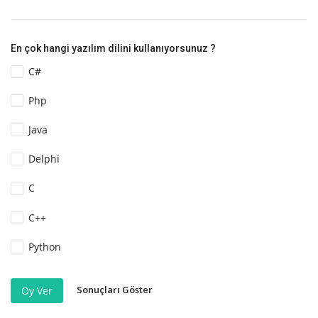
En çok hangi yazılım dilini kullanıyorsunuz ?
C#
Php
Java
Delphi
C
C++
Python
Sonuçları Göster
Oy Ver