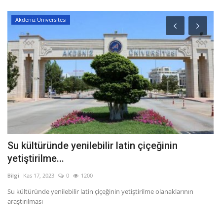
Akdeniz Üniversitesi
Su kültüründe yenilebilir latin çiçeğinin
C
yetiştirilme...
M
Bilgi
Kas 17, 2023
0
1200
Bil
Su kültüründe yenilebilir latin çiçeğinin yetiştirilme olanaklarının
Co
araştırılması
Fr