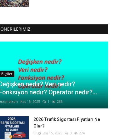
ÖNERILERIMIZ
Bilgiler
Değişken nedir? Veri nedir?
Fonksiyon nedir? Operatör nedir?...
ecrin dixon
Kas 15, 2025
1
236
2026 Trafik Sigortası Fiyatları Ne
Olur?
Bilgi
eki 15, 2025
0
274