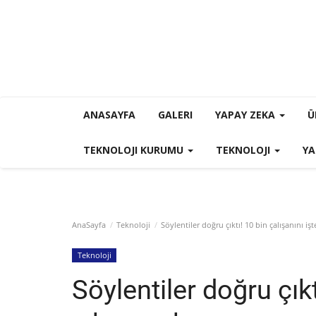
ANASAYFA
GALERI
YAPAY ZEKA
Ü
TEKNOLOJI KURUMU
TEKNOLOJI
YA
AnaSayfa
Teknoloji
Söylentiler doğru çıktı! 10 bin çalışanını iş
Teknoloji
Söylentiler doğru çıkt