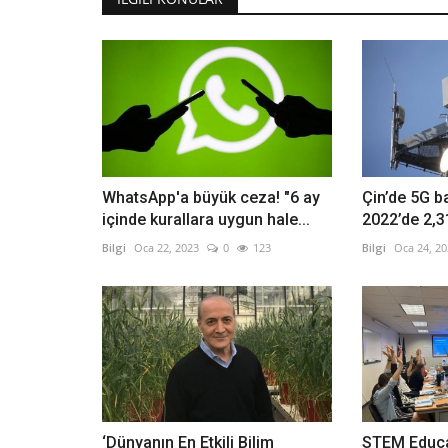
Jeffrey Epstein, Fortnite’ta mı?
WhatsApp'a büyük ceza! "6 ay
Çin’de 5G b
medyayı saran komplo...
içinde kurallara uygun hale...
2022’de 2,3
Bilgi
Oca 22, 2023
0
123
Bilgi
Oca 24, 2
Bilgi
Şub 18, 2026
0
163
HABER MERKEZİ -ABD Adalet Bakanlığı’nın 30 Oc
yayımladığı yeni Epstein belgelerinin...
‘Dünyanın En Etkili Bilim
STEM Educa