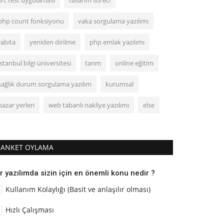
src test uygulaması
tasarım süreci
php count fonksiyonu
vaka sorgulama yazılımı
rabıta
yeniden dirilme
php emlak yazılımı
istanbul bilgi üniversitesi
tarım
online eğitim
sağlık durum sorgulama yazılım
kurumsal
pazar yerleri
web tabanlı nakliye yazılımı
else
ANKET OYLAMA
r yazılımda sizin için en önemli konu nedir ?
Kullanım Kolaylığı (Basit ve anlaşılır olması)
Hızlı Çalışması