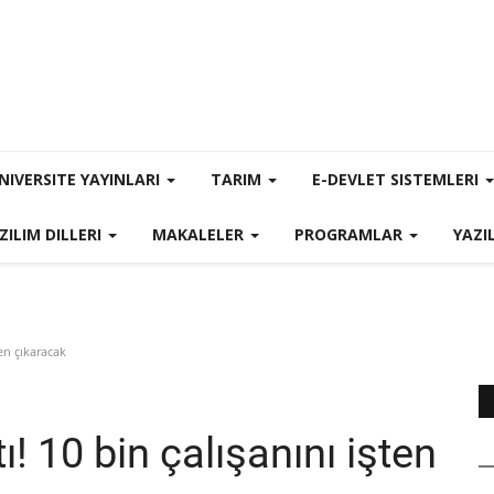
NIVERSITE YAYINLARI
TARIM
E-DEVLET SISTEMLERI
ZILIM DILLERI
MAKALELER
PROGRAMLAR
YAZI
ten çıkaracak
ı! 10 bin çalışanını işten