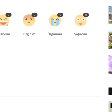
0
0
0
0
lendim
Kızgınım
Üzgünüm
Şaşırdım
IBN Haldun Üniversitesi