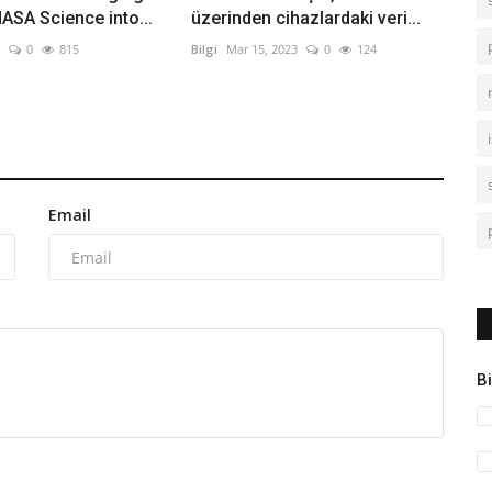
SA Science into...
üzerinden cihazlardaki veri...
0
815
Bilgi
Mar 15, 2023
0
124
Email
Bi