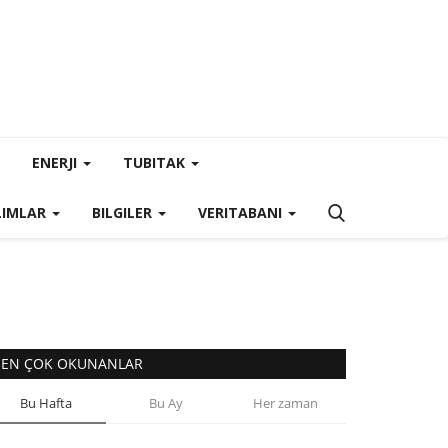
ENERJI
TUBITAK
LIMLAR
BILGILER
VERITABANI
EN ÇOK OKUNANLAR
Bu Hafta
Bu Ay
Her zaman