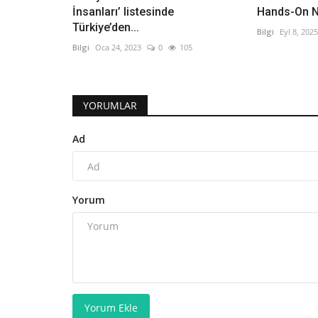
İnsanları’ listesinde
Hands-On NA
Türkiye’den...
Bilgi
Eyl 8, 2025
Bilgi
Oca 24, 2023
0
105
YORUMLAR
Ad
Yorum
Yorum Ekle