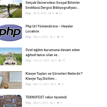
Selçuk Üniversitesi Sosyal Bilimler
Enstitüsü Dergisi Bibliyografyası...
Bilgi
Nis 8, 2023
0
21
Php Url Yönlendirme – Header
Location
Bilgi
May 9, 2022
0
14
Özel eğitim kurumuna devam eden
eğitsel tanısı olan ve...
Bilgi
Tem 31, 2023
0
10
Klavye Tuşları ve Görevleri Nelerdir?
Klavye Tuş Dizilimi...
Bilgi
Mar 15, 2023
0
9
TEKNOFEST rekor tazeledi
Bilgi
May 9, 2023
0
9