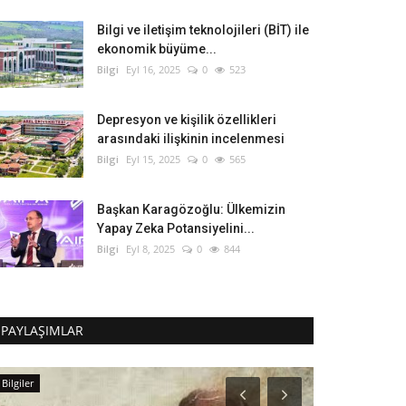
Bilgi ve iletişim teknolojileri (BİT) ile
ekonomik büyüme...
Bilgi
Eyl 16, 2025
0
523
Depresyon ve kişilik özellikleri
arasındaki ilişkinin incelenmesi
Bilgi
Eyl 15, 2025
0
565
Başkan Karagözoğlu: Ülkemizin
Yapay Zeka Potansiyelini...
Bilgi
Eyl 8, 2025
0
844
PAYLAŞIMLAR
Bilgiler
Bilgiler