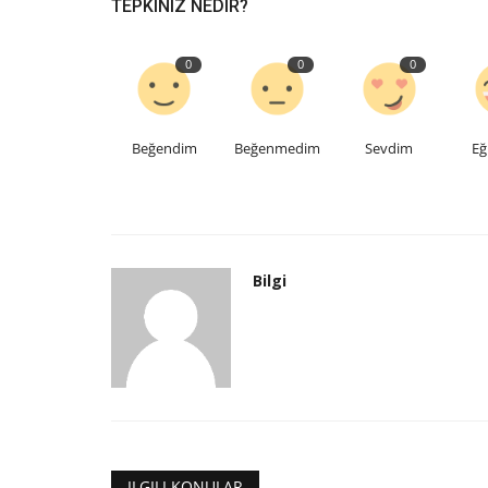
TEPKINIZ NEDIR?
0
0
0
Beğendim
Beğenmedim
Sevdim
Eğ
Bilgi
Teknoloji
ILGILI KONULAR