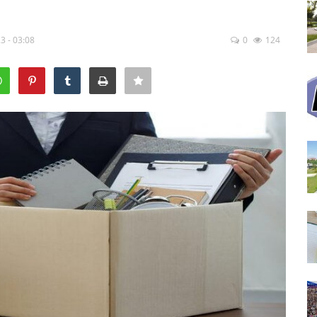
3 - 03:08
0
124