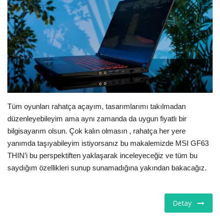
E-Devlet Sistemleri
Enerji
Tubitak
Teknoloji Kurumu
Tüm oyunları rahatça açayım, tasarımlarımı takılmadan
Teknoloji
düzenleyebileyim ama aynı zamanda da uygun fiyatlı bir
bilgisayarım olsun. Çok kalın olmasın , rahatça her yere
Yazılım Dilleri
yanımda taşıyabileyim istiyorsanız bu makalemizde MSI GF63
THIN’i bu perspektiften yaklaşarak inceleyeceğiz ve tüm bu
Makaleler
saydığım özellikleri sunup sunamadığına yakından bakacağız.
Programlar
Detay
Yazılımlar