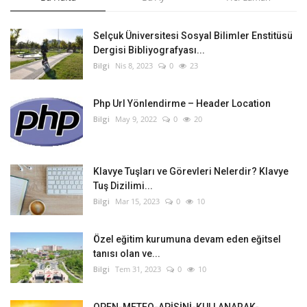
Selçuk Üniversitesi Sosyal Bilimler Enstitüsü
Dergisi Bibliyografyası...
Bilgi
Nis 8, 2023
0
23
Php Url Yönlendirme – Header Location
Bilgi
May 9, 2022
0
20
Klavye Tuşları ve Görevleri Nelerdir? Klavye
Tuş Dizilimi...
Bilgi
Mar 15, 2023
0
10
Özel eğitim kurumuna devam eden eğitsel
tanısı olan ve...
Bilgi
Tem 31, 2023
0
10