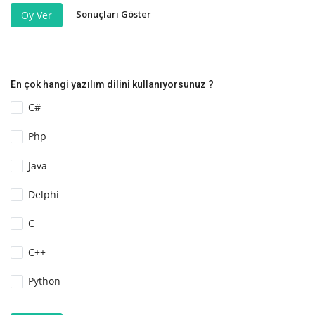
Sonuçları Göster
Oy Ver
En çok hangi yazılım dilini kullanıyorsunuz ?
C#
Php
Java
Delphi
C
C++
Python