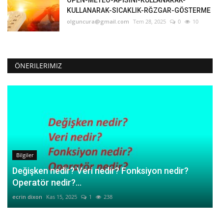
OPEN-METEO-APİSİNİ-KULLANARAK-
KULLANARAK-SICAKLIK-RĞZGAR-GÖSTERME
olguncura@gmail.com
Tem 28, 2025
0
10
ÖNERILERIMIZ
Bilgiler
Değişken nedir? Veri nedir? Fonksiyon nedir?
Operatör nedir?...
ecrin dixon
Kas 15, 2025
1
238