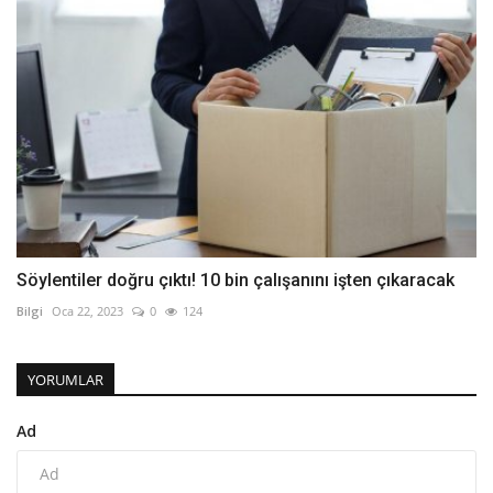
Söylentiler doğru çıktı! 10 bin çalışanını işten çıkaracak
Bilgi
Oca 22, 2023
0
124
YORUMLAR
Ad