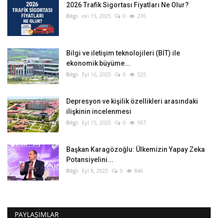
2026 Trafik Sigortası Fiyatları Ne Olur?
Bilgi
eki 15, 2025
0
276
Bilgi ve iletişim teknolojileri (BİT) ile
ekonomik büyüme...
Bilgi
Eyl 16, 2025
0
525
Depresyon ve kişilik özellikleri arasındaki
ilişkinin incelenmesi
Bilgi
Eyl 15, 2025
0
567
Başkan Karagözoğlu: Ülkemizin Yapay Zeka
Potansiyelini...
Bilgi
Eyl 8, 2025
0
846
PAYLAŞIMLAR