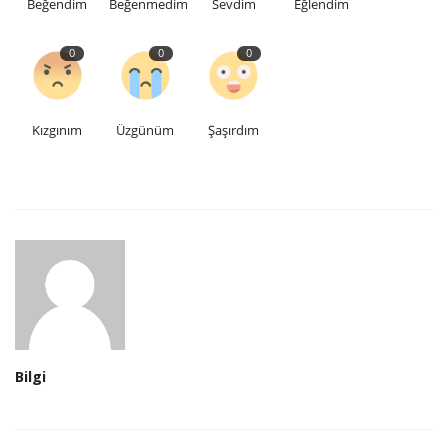
Beğendim
Beğenmedim
Sevdim
Eğlendim
0
0
0
Kızgınım
Üzgünüm
Şaşırdım
Bilgi