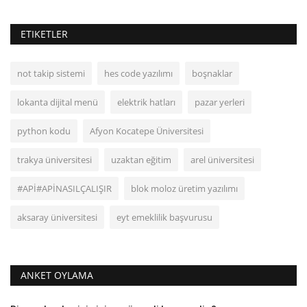
ETIKETLER
not takip sistemi
hes code yazılımı
boşnaklar
lokanta dijital menü
elektrik hatları
pazar yerleri
python kodu
Afyon Kocatepe Üniversitesi
trakya üniversitesi
uzaktan eğitim
arel üniversitesi
#APİ#APİNASILÇALIŞIR
blok moloz üretim yazılımı
aksaray üniversitesi
eyt emeklilik başvurusu
ANKET OYLAMA