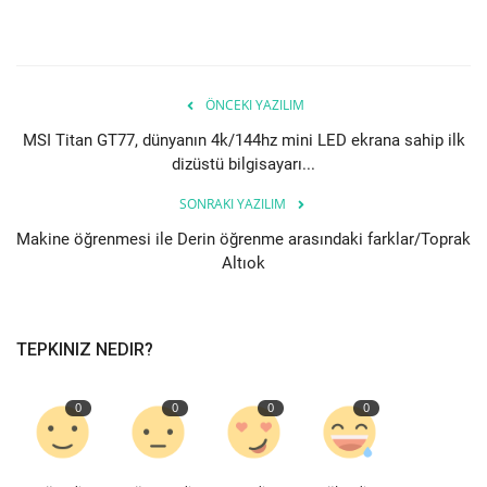
Bilgiler
Veritabanı
ÖNCEKI YAZILIM
MSI Titan GT77, dünyanın 4k/144hz mini LED ekrana sahip ilk
dizüstü bilgisayarı...
SONRAKI YAZILIM
Makine öğrenmesi ile Derin öğrenme arasındaki farklar/Toprak
Altıok
TEPKINIZ NEDIR?
0
0
0
0