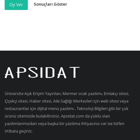
Sonuçları Göster
Oy Ver
Üniversite Açık Erişim Yayınları, Mermer ocak yazılımı, Emlakçı sitesi,
Çiçekçi sitesi, Haber sitesi, Aile Sağlığı Merkezleri için web sitesi veya
restaurantlar için dijital menü yazılımı , Teknoloji Bilgileri gibi bir çok
ürünü sitemizde bulabilirsiniz. Apsidat.com da yüklü olan
yazılımlarımızdan veya başka bir yazılıma ihtiyacınız var ise lütfen
irtibata geçiniz.