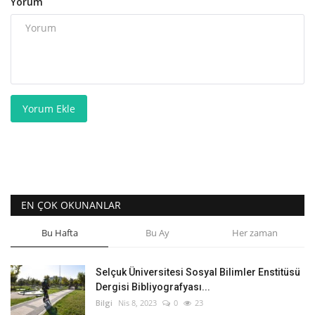
Yorum
Yorum Ekle
EN ÇOK OKUNANLAR
Bu Hafta
Bu Ay
Her zaman
Selçuk Üniversitesi Sosyal Bilimler Enstitüsü
Dergisi Bibliyografyası...
Bilgi
Nis 8, 2023
0
23