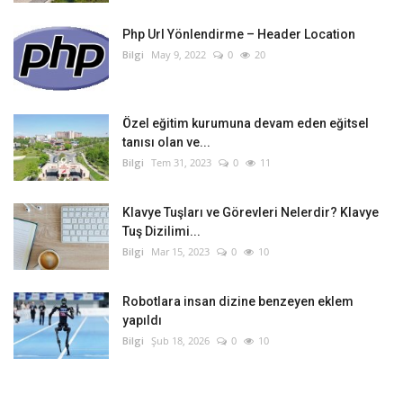
Php Url Yönlendirme – Header Location
Bilgi
May 9, 2022
0
20
Özel eğitim kurumuna devam eden eğitsel
tanısı olan ve...
Bilgi
Tem 31, 2023
0
11
Klavye Tuşları ve Görevleri Nelerdir? Klavye
Tuş Dizilimi...
Bilgi
Mar 15, 2023
0
10
Robotlara insan dizine benzeyen eklem
yapıldı
Bilgi
Şub 18, 2026
0
10