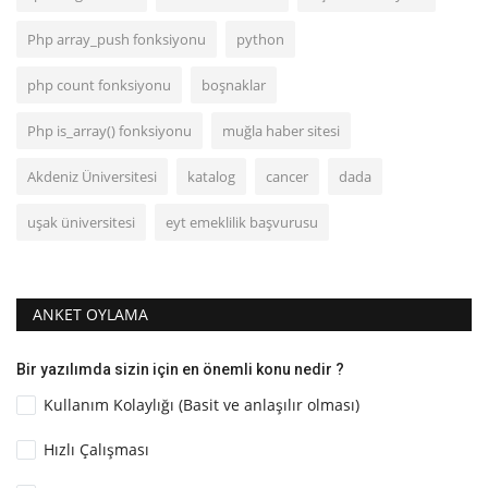
Php array_push fonksiyonu
python
php count fonksiyonu
boşnaklar
Php is_array() fonksiyonu
muğla haber sitesi
Akdeniz Üniversitesi
katalog
cancer
dada
uşak üniversitesi
eyt emeklilik başvurusu
ANKET OYLAMA
Bir yazılımda sizin için en önemli konu nedir ?
Kullanım Kolaylığı (Basit ve anlaşılır olması)
Hızlı Çalışması