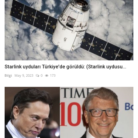
Starlink uyduları Türkiye'de görüldü: (Starlink uydusu...
Bilgi
May 9, 2023
0
173