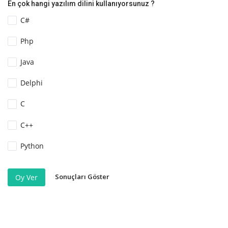
En çok hangi yazılım dilini kullanıyorsunuz ?
C#
Php
Java
Delphi
C
C++
Python
Sonuçları Göster
Oy Ver