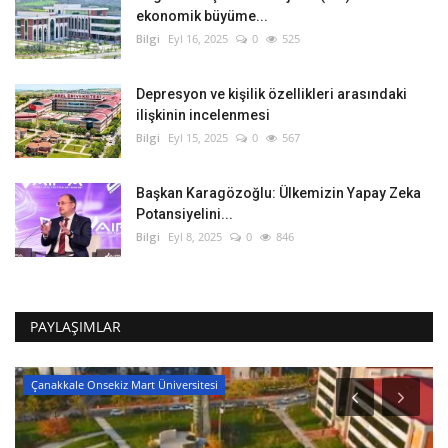
ekonomik büyüme...
Bilgi
Eyl 16, 2025
0
525
Depresyon ve kişilik özellikleri arasındaki
ilişkinin incelenmesi
Bilgi
Eyl 15, 2025
0
567
Başkan Karagözoğlu: Ülkemizin Yapay Zeka
Potansiyelini...
Bilgi
Eyl 8, 2025
0
846
PAYLAŞIMLAR
Çanakkale Onsekiz Mart Üniversitesi