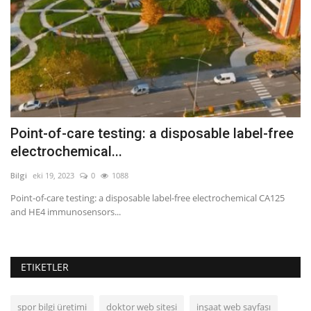
Point-of-care testing: a disposable label-free
B
electrochemical...
b
Bilgi
eki 19, 2023
0
1088
Bil
Point-of-care testing: a disposable label-free electrochemical CA125
Bi
and HE4 immunosensors...
Tü
ETIKETLER
spor bilgi üretimi
doktor web sitesi
inşaat web sayfası