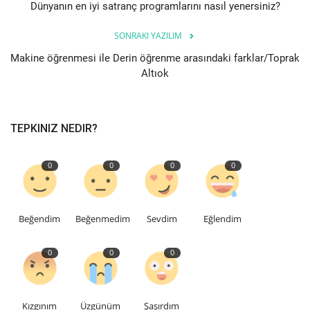
Dünyanın en iyi satranç programlarını nasıl yenersiniz?
Bilgiler
SONRAKI YAZILIM
Makine öğrenmesi ile Derin öğrenme arasındaki farklar/Toprak
Veritabanı
Altıok
TEPKINIZ NEDIR?
0
0
0
0
Beğendim
Beğenmedim
Sevdim
Eğlendim
0
0
0
Kızgınım
Üzgünüm
Şaşırdım