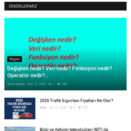
ÖNERILERIMIZ
Bilgiler
Değişken nedir? Veri nedir? Fonksiyon nedir?
Operatör nedir?...
ecrin dixon
Kas 15, 2025
1
238
2026 Trafik Sigortası Fiyatları Ne Olur?
Bilgi
eki 15, 2025
0
276
Bilgi ve iletişim teknolojileri (BİT) ile