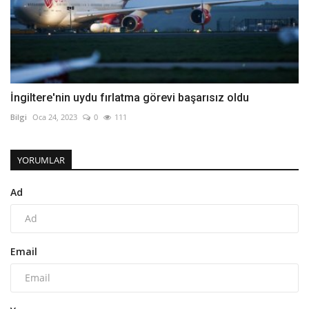
İngiltere'nin uydu fırlatma görevi başarısız oldu
Bilgi
Oca 24, 2023
0
111
YORUMLAR
Ad
Email