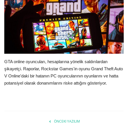
E-Devlet Sistemleri
Enerji
Tubitak
Teknoloji Kurumu
GTA online oyuncuları, hesaplarına yönelik saldırılardan
Teknoloji
şikayetçi. Raporlar, Rockstar Games'in oyunu Grand Theft Auto
V Online'daki bir hatanın PC oyuncularının oyunlarını ve hatta
Yazılım Dilleri
potansiyel olarak donanımlarını riske attığını gösteriyor.
Makaleler
Programlar
ÖNCEKI YAZILIM
Yazılımlar