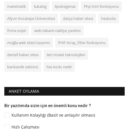
matematik
katalog
lipoksigenaz
Php trim fonksiyonu
Afyon Kocatepe Üniversitesi
datça haber sitesi
heskodu
firma scipti
web tabanlı nakliye yazılımı
muğla web sitesi tasarımı
PHP Array_filter fonksiyonu
denizli haber sitesi
ileri imalat teknolojileri
bankacılık sektörü
hes kodu nedir
ANKET OYLAMA
Bir yazılımda sizin için en önemli konu nedir ?
Kullanım Kolaylığı (Basit ve anlaşılır olması)
Hızlı Çalışması