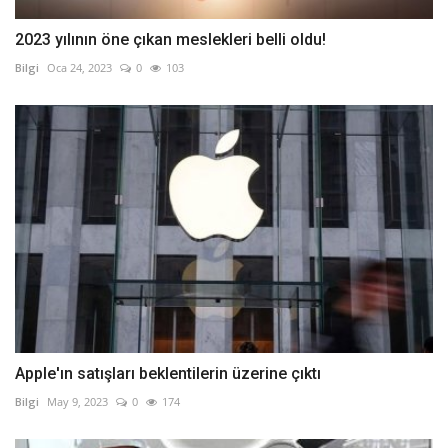
2023 yılının öne çıkan meslekleri belli oldu!
Bilgi
Oca 24, 2023
0
103
Apple'ın satışları beklentilerin üzerine çıktı
Bilgi
May 9, 2023
0
174