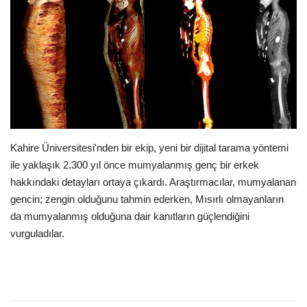
E-Devlet Sistemleri
Enerji
Tubitak
Teknoloji Kurumu
Kahire Üniversitesi'nden bir ekip, yeni bir dijital tarama yöntemi
Teknoloji
ile yaklaşık 2.300 yıl önce mumyalanmış genç bir erkek
hakkındaki detayları ortaya çıkardı. Araştırmacılar, mumyalanan
Yazılım Dilleri
gencin; zengin olduğunu tahmin ederken, Mısırlı olmayanların
da mumyalanmış olduğuna dair kanıtların güçlendiğini
Makaleler
vurguladılar.
Programlar
Yazılımlar