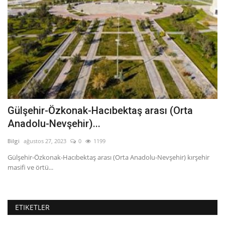
s
Gülşehir-Özkonak-Hacıbektaş arası (Orta
İ
Anadolu-Nevşehir)...
t
Bilgi
ağustos 27, 2023
0
1199
Bil
ng
Gülşehir-Özkonak-Hacıbektaş arası (Orta Anadolu-Nevşehir) kırşehir
İk
masifi ve örtü...
Cl
ETIKETLER