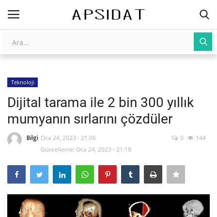
Giriş
Kayıt Ol
Teknoloji
AnaSayfa
Dijital tarama ile 2 bin 300 yıllık
Galeri
mumyanın sırlarını çözdüler
İletişim
Bilgi
Oca 24, 2023 - 21:06
0
144
Güncelleme: Oca 24, 2023 - 21:18
Yapay Zeka
Üniversite Yayınları
Tarım