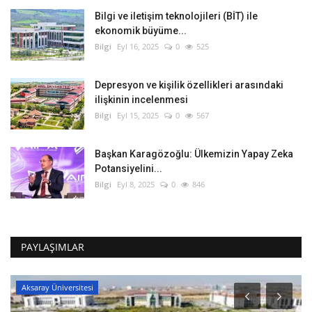
Bilgi ve iletişim teknolojileri (BİT) ile
ekonomik büyüme...
Bilgi
Eyl 16, 2025
0
525
Depresyon ve kişilik özellikleri arasındaki
ilişkinin incelenmesi
Bilgi
Eyl 15, 2025
0
567
Başkan Karagözoğlu: Ülkemizin Yapay Zeka
Potansiyelini...
Bilgi
Eyl 8, 2025
0
846
PAYLAŞIMLAR
Aksaray Üniversitesi