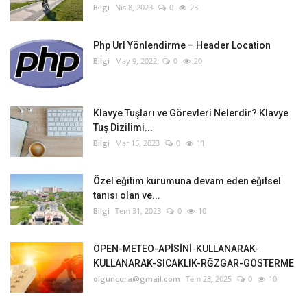
Bilgi
Nis 8, 2023
0
23
Php Url Yönlendirme – Header Location
Bilgi
May 9, 2022
0
20
Klavye Tuşları ve Görevleri Nelerdir? Klavye
Tuş Dizilimi...
Bilgi
Mar 15, 2023
0
11
Özel eğitim kurumuna devam eden eğitsel
tanısı olan ve...
Bilgi
Tem 31, 2023
0
10
OPEN-METEO-APİSİNİ-KULLANARAK-
KULLANARAK-SICAKLIK-RĞZGAR-GÖSTERME
olguncura@gmail.com
Tem 28, 2025
0
10