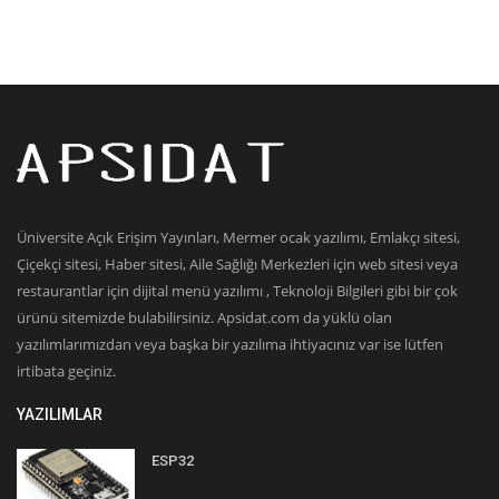
Üniversite Açık Erişim Yayınları, Mermer ocak yazılımı, Emlakçı sitesi,
Çiçekçi sitesi, Haber sitesi, Aile Sağlığı Merkezleri için web sitesi veya
restaurantlar için dijital menü yazılımı , Teknoloji Bilgileri gibi bir çok
ürünü sitemizde bulabilirsiniz. Apsidat.com da yüklü olan
yazılımlarımızdan veya başka bir yazılıma ihtiyacınız var ise lütfen
irtibata geçiniz.
YAZILIMLAR
ESP32