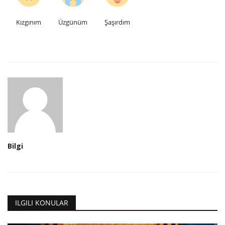
Kızgınım
Üzgünüm
Şaşırdım
Bilgi
ILGILI KONULAR