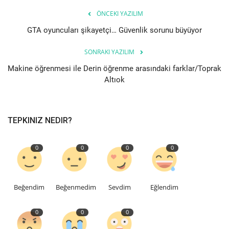
ÖNCEKI YAZILIM
Bilgiler
GTA oyuncuları şikayetçi… Güvenlik sorunu büyüyor
Veritabanı
SONRAKI YAZILIM
Makine öğrenmesi ile Derin öğrenme arasındaki farklar/Toprak
Altıok
TEPKINIZ NEDIR?
0
0
0
0
Beğendim
Beğenmedim
Sevdim
Eğlendim
0
0
0