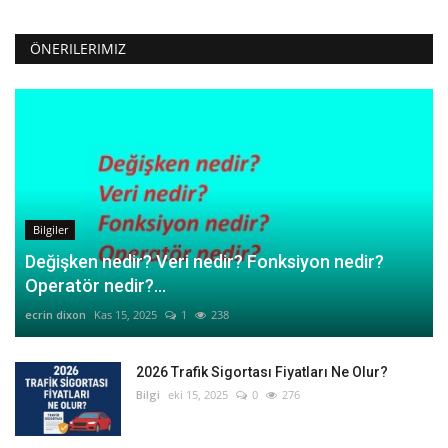
ÖNERILERIMIZ
Bilgiler
Değişken nedir? Veri nedir? Fonksiyon nedir?
Operatör nedir?...
ecrin dixon
Kas 15, 2025
1
238
2026 Trafik Sigortası Fiyatları Ne Olur?
Bilgi
eki 15, 2025
0
276