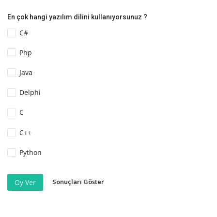
En çok hangi yazılım dilini kullanıyorsunuz ?
C#
Php
Java
Delphi
C
C++
Python
Sonuçları Göster
Oy Ver