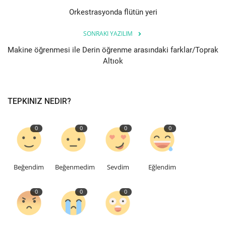
Orkestrasyonda flütün yeri
SONRAKI YAZILIM
Makine öğrenmesi ile Derin öğrenme arasındaki farklar/Toprak
Altıok
TEPKINIZ NEDIR?
0
0
0
0
Beğendim
Beğenmedim
Sevdim
Eğlendim
0
0
0