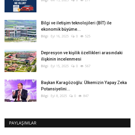
Bilgi ve iletişim teknolojileri (BİT) ile
ekonomik büyüme...
Bilgi
Eyl 16, 2025
0
525
Depresyon ve kişilik özellikleri arasındaki
ilişkinin incelenmesi
Bilgi
Eyl 15, 2025
0
567
Başkan Karagözoğlu: Ülkemizin Yapay Zeka
Potansiyelini...
Bilgi
Eyl 8, 2025
0
847
PAYLAŞIMLAR