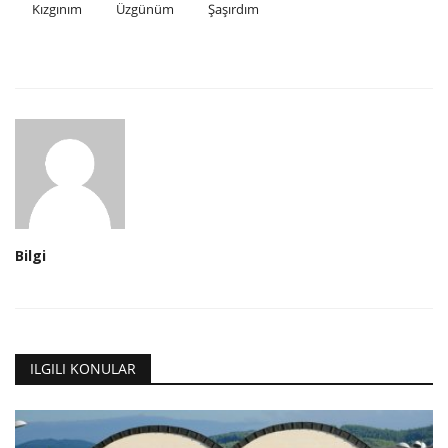
Kızgınım
Üzgünüm
Şaşırdım
Bilgi
ILGILI KONULAR