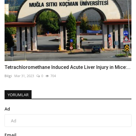
Tetrachloromethane Induced Acute Liver Injury in Mice:...
Bilgi
Mar 31, 2023
0
704
YORUMLAR
Ad
Email