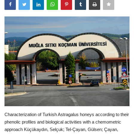
E-Devlet Sistemleri
Enerji
Tubitak
Teknoloji Kurumu
Teknoloji
Yazılım Dilleri
Makaleler
Characterization of Turkish Astragalus honeys according to their
Programlar
phenolic profiles and biological activities with a chemometric
approach Küçükaydın, Selçuk; Tel-Çayan, Gülsen; Çayan,
Yazılımlar