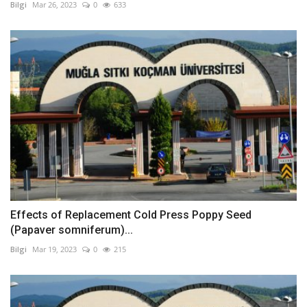
Bilgi
Mar 26, 2023
0
633
Effects of Replacement Cold Press Poppy Seed
(Papaver somniferum)...
Bilgi
Mar 19, 2023
0
215