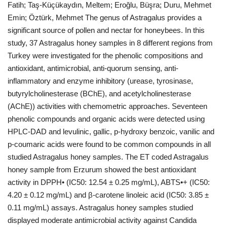
Fatih; Taş-Küçükaydın, Meltem; Eroğlu, Büşra; Duru, Mehmet
Emin; Öztürk, Mehmet The genus of Astragalus provides a
Bilgiler
significant source of pollen and nectar for honeybees. In this
study, 37 Astragalus honey samples in 8 different regions from
Veritabanı
Turkey were investigated for the phenolic compositions and
antioxidant, antimicrobial, anti-quorum sensing, anti-
inflammatory and enzyme inhibitory (urease, tyrosinase,
butyrylcholinesterase (BChE), and acetylcholinesterase
(AChE)) activities with chemometric approaches. Seventeen
phenolic compounds and organic acids were detected using
HPLC-DAD and levulinic, gallic, p-hydroxy benzoic, vanilic and
p-coumaric acids were found to be common compounds in all
studied Astragalus honey samples. The ET coded Astragalus
honey sample from Erzurum showed the best antioxidant
activity in DPPH• (IC50: 12.54 ± 0.25 mg/mL), ABTS•+ (IC50:
4.20 ± 0.12 mg/mL) and β-carotene linoleic acid (IC50: 3.85 ±
0.11 mg/mL) assays. Astragalus honey samples studied
displayed moderate antimicrobial activity against Candida