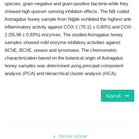
species, gram-negative and gram-positive bacteria while they
showed high quorum sensing inhibition effects. The NB coded
Astragalus honey sample from Niğde exhibited the highest anti-
inflammatory activity against COX-1 (76.11 ± 0.80%) and COX-
2 (55.98 ± 0.93%) enzymes. The studied Astragalus honey
samples showed mild enzyme inhibitory activities against
AChE, BChE, urease and tyrosinase. The chemometric
characterization based on the botanical origin of Astragalus
honey samples was determined using principal component
analysis (PCA) and hierarchical cluster analysis (HCA).
Kaynak
ÖNCEKI YAZILIM