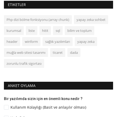
ETIKETLER
Php dizi bölme fonksiyonu (array chunk)
yapay zeka sohbet
kurumsal
liste
hitit
sql
bilim ve toplum
header
winform
sağlık yazılımları
yapay zeka
muğla web sitesi tasarımı
ticaret
dada
zorunlu trafik sigortası
ANKET OYLAMA
Bir yazılımda sizin için en önemli konu nedir ?
Kullanım Kolaylığı (Basit ve anlaşılır olması)