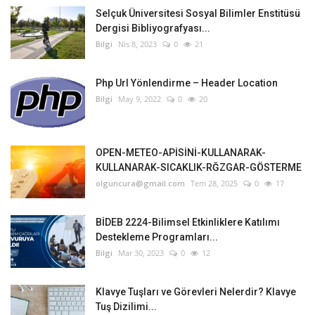
Selçuk Üniversitesi Sosyal Bilimler Enstitüsü
Dergisi Bibliyografyası...
Bilgi
Nis 8, 2023
0
21
Php Url Yönlendirme – Header Location
Bilgi
May 9, 2022
0
20
OPEN-METEO-APİSİNİ-KULLANARAK-
KULLANARAK-SICAKLIK-RĞZGAR-GÖSTERME
olguncura@gmail.com
Tem 28, 2025
0
17
BİDEB 2224-Bilimsel Etkinliklere Katılımı
Destekleme Programları...
Bilgi
Mar 30, 2023
0
12
Klavye Tuşları ve Görevleri Nelerdir? Klavye
Tuş Dizilimi...