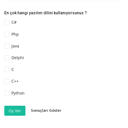
En çok hangi yazılım dilini kullanıyorsunuz ?
C#
Php
Java
Delphi
C
C++
Python
Sonuçları Göster
Oy Ver