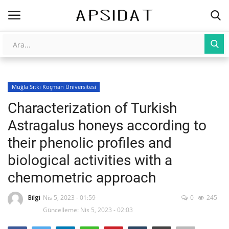
Giriş
Kayıt Ol
Muğla Sıtkı Koçman Üniversitesi
AnaSayfa
Characterization of Turkish
Galeri
Astragalus honeys according to
their phenolic profiles and
İletişim
biological activities with a
Yapay Zeka
chemometric approach
Üniversite Yayınları
Bilgi
Nis 5, 2023 - 01:59
0
245
Güncelleme: Nis 5, 2023 - 02:03
Tarım