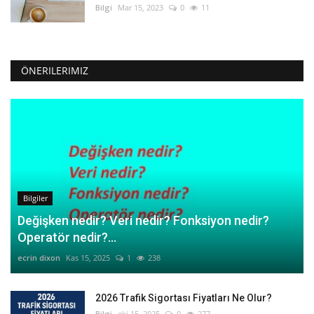
Bilgi
Mar 15, 2023
0
11
ÖNERILERIMIZ
Bilgiler
Değişken nedir? Veri nedir? Fonksiyon nedir?
Operatör nedir?...
ecrin dixon
Kas 15, 2025
1
238
2026 Trafik Sigortası Fiyatları Ne Olur?
Bilgi
eki 15, 2025
0
277