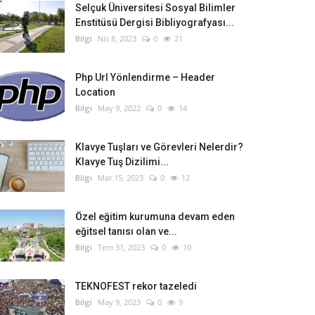
Selçuk Üniversitesi Sosyal Bilimler
Enstitüsü Dergisi Bibliyografyası...
Bilgi
Nis 8, 2023
0
21
Php Url Yönlendirme – Header
Location
Bilgi
May 9, 2022
0
14
Klavye Tuşları ve Görevleri Nelerdir?
Klavye Tuş Dizilimi...
Bilgi
Mar 15, 2023
0
12
Özel eğitim kurumuna devam eden
eğitsel tanısı olan ve...
Bilgi
Tem 31, 2023
0
10
TEKNOFEST rekor tazeledi
Bilgi
May 9, 2023
0
9