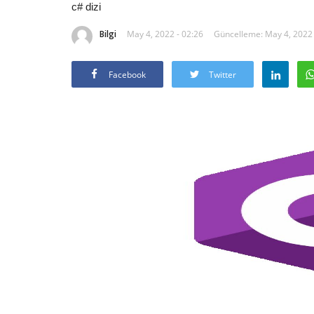
c# dizi
Bilgi
May 4, 2022 - 02:26
Güncelleme: May 4, 2022 
Facebook
Twitter