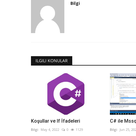
Bilgi
ILGILI KONULAR
Koşullar ve If İfadeleri
C# ile Mss
Bilgi
May 4, 2022
0
1129
Bilgi
Jun 25, 20