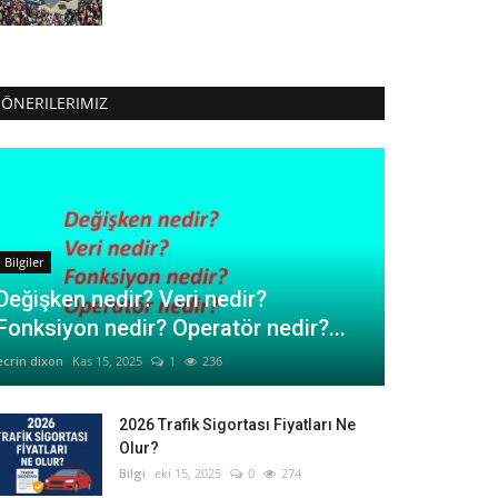
ÖNERILERIMIZ
Bilgiler
Değişken nedir? Veri nedir?
Fonksiyon nedir? Operatör nedir?...
ecrin dixon
Kas 15, 2025
1
236
2026 Trafik Sigortası Fiyatları Ne
Olur?
Bilgi
eki 15, 2025
0
274