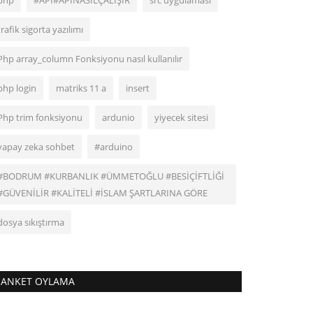
php
#APİ#APİNASILÇALIŞIR
src uygulaması
trafik sigorta yazılımı
Php array_column Fonksiyonu nasıl kullanılır
php login
matriks 11 a
insert
Php trim fonksiyonu
ardunio
yiyecek sitesi
yapay zeka sohbet
#arduino
#BODRUM #KURBANLIK #ÜMMETOĞLU #BESİÇİFTLİĞİ
#GÜVENİLİR #KALİTELİ #İSLAM ŞARTLARINA GÖRE
dosya sıkıştırma
ANKET OYLAMA