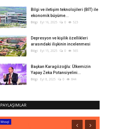
Bilgi ve iletişim teknolojileri (BİT) ile
ekonomik büyüme...
Bilgi
Eyl 16, 2025
0
523
Depresyon ve kişilik özellikleri
arasındaki ilişkinin incelenmesi
Bilgi
Eyl 15, 2025
0
565
Başkan Karagözoğlu: Ülkemizin
Yapay Zeka Potansiyelini...
Bilgi
Eyl 8, 2025
0
844
PAYLAŞIMLAR
Mssql
Yıldız Teknik Üni