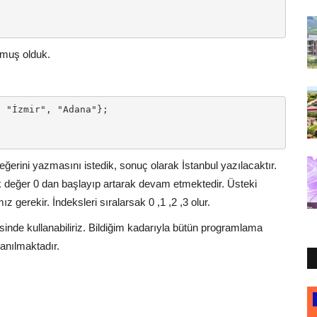
urmuş olduk.
 "İzmir", "Adana"};

değerini yazmasını istedik, sonuç olarak İstanbul yazılacaktır.
lk değer 0 dan başlayıp artarak devam etmektedir. Üsteki
z gerekir. İndeksleri sıralarsak 0 ,1 ,2 ,3 olur.
erisinde kullanabiliriz. Bildiğim kadarıyla bütün programlama
lanılmaktadır.
Muğla Sıtkı Koçman Üniversitesi