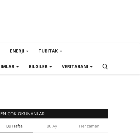
ENERJI
TUBITAK
LIMLAR
BILGILER
VERITABANI
EN ÇOK OKUNANLAR
Bu Hafta
Bu Ay
Her zaman