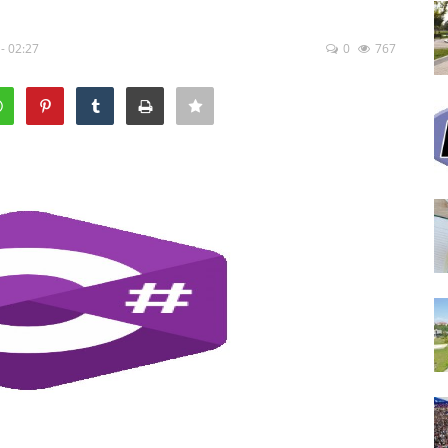
- 02:27
0
767