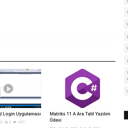
ql Login Uygulaması
Matriks 11 A Ara Tatil Yazılım
Ödevi
22
0
1217