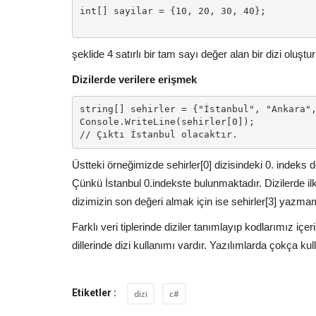
int[] sayilar = {10, 20, 30, 40};

şeklide 4 satırlı bir tam sayı değer alan bir dizi oluşt
Dizilerde verilere erişmek
string[] sehirler = {"İstanbul", "Ankara",
Console.WriteLine(sehirler[0]);

Üstteki örneğimizde sehirler[0] dizisindeki 0. indeks 
Çünkü İstanbul 0.indekste bulunmaktadır. Dizilerde i
dizimizin son değeri almak için ise sehirler[3] yazmamı
Farklı veri tiplerinde diziler tanımlayıp kodlarımız iç
dillerinde dizi kullanımı vardır. Yazılımlarda çokça kul
Etiketler :
dizi
c#
Başkent Üniversitesi