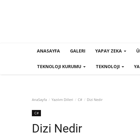
ANASAYFA
GALERI
YAPAY ZEKA
Ü
TEKNOLOJI KURUMU
TEKNOLOJI
YA
AnaSayfa
Yazılım Dilleri
C#
Dizi Nedir
C#
Dizi Nedir