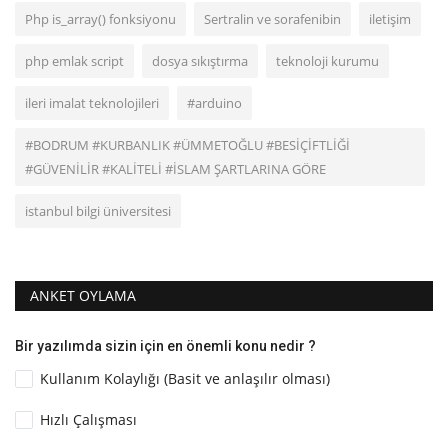
Php is_array() fonksiyonu
Sertralin ve sorafenibin
iletişim
php emlak script
dosya sıkıştırma
teknoloji kurumu
ileri imalat teknolojileri
#arduino
#BODRUM #KURBANLIK #ÜMMETOĞLU #BESİÇİFTLİĞİ
#GÜVENİLİR #KALİTELİ #İSLAM ŞARTLARINA GÖRE
istanbul bilgi üniversitesi
ANKET OYLAMA
Bir yazılımda sizin için en önemli konu nedir ?
Kullanım Kolaylığı (Basit ve anlaşılır olması)
Hızlı Çalışması