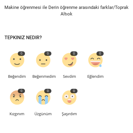
Makine öğrenmesi ile Derin öğrenme arasındaki farklar/Toprak
Bilgiler
Altıok
Veritabanı
TEPKINIZ NEDIR?
0
0
0
0
Beğendim
Beğenmedim
Sevdim
Eğlendim
0
0
0
Kızgınım
Üzgünüm
Şaşırdım