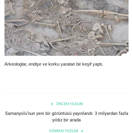
E-Devlet Sistemleri
Enerji
Tubitak
Teknoloji Kurumu
Arkeologlar, endişe ve korku yaratan bir keşif yaptı.
Teknoloji
Yazılım Dilleri
Makaleler
ÖNCEKI YAZILIM
Samanyolu’nun yeni bir görüntüsü yayınlandı: 3 milyardan fazla
Programlar
yıldız bir arada
SONRAKI YAZILIM
Yazılımlar