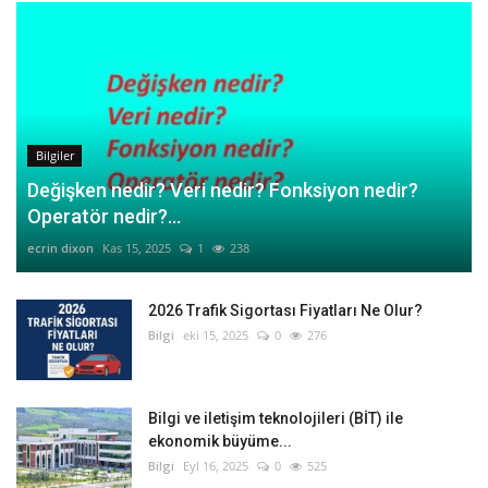
Bilgiler
Değişken nedir? Veri nedir? Fonksiyon nedir?
Operatör nedir?...
ecrin dixon
Kas 15, 2025
1
238
2026 Trafik Sigortası Fiyatları Ne Olur?
Bilgi
eki 15, 2025
0
276
Bilgi ve iletişim teknolojileri (BİT) ile
ekonomik büyüme...
Bilgi
Eyl 16, 2025
0
525