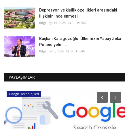
Depresyon ve kişilik özellikleri arasındaki
ilişkinin incelenmesi
Bilgi
Eyl 15, 2025
0
567
Başkan Karagözoğlu: Ülkemizin Yapay Zeka
Potansiyelini...
Bilgi
Eyl 8, 2025
0
846
PAYLAŞIMLAR
Google Teknolojileri