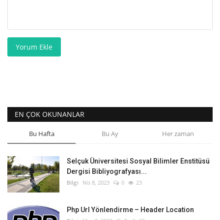
Yorum Ekle
EN ÇOK OKUNANLAR
Bu Hafta
Bu Ay
Her zaman
Selçuk Üniversitesi Sosyal Bilimler Enstitüsü
Dergisi Bibliyografyası...
Bilgi
Nis 8, 2023
0
23
Php Url Yönlendirme – Header Location