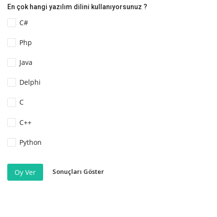
En çok hangi yazılım dilini kullanıyorsunuz ?
C#
Php
Java
Delphi
C
C++
Python
Sonuçları Göster
Oy Ver