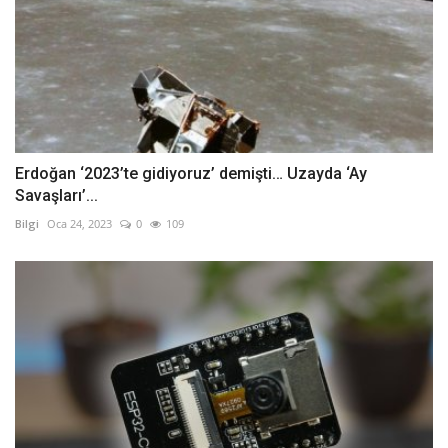
Erdoğan ‘2023’te gidiyoruz’ demişti… Uzayda ‘Ay
Savaşları’...
Bilgi
Oca 24, 2023
0
109