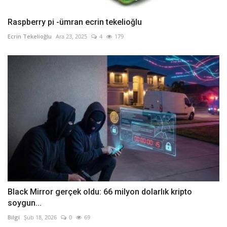
Raspberry pi -ümran ecrin tekelioğlu
Ecrin Tekelioğlu
Ara 23, 2025
4
179
Black Mirror gerçek oldu: 66 milyon dolarlık kripto
soygun...
Bilgi
Şub 18, 2026
0
69