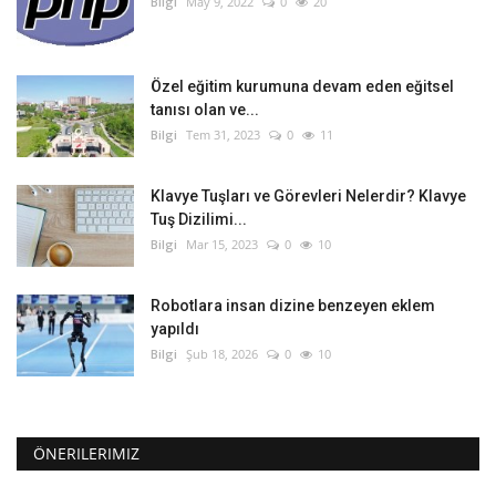
Bilgi
May 9, 2022
0
20
Özel eğitim kurumuna devam eden eğitsel
tanısı olan ve...
Bilgi
Tem 31, 2023
0
11
Klavye Tuşları ve Görevleri Nelerdir? Klavye
Tuş Dizilimi...
Bilgi
Mar 15, 2023
0
10
Robotlara insan dizine benzeyen eklem
yapıldı
Bilgi
Şub 18, 2026
0
10
ÖNERILERIMIZ