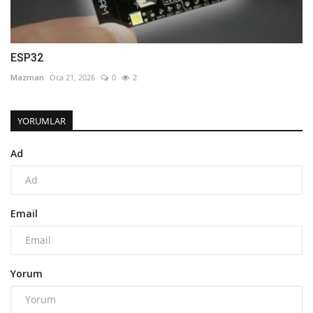
ESP32
Mazman
Oca 21, 2026
0
2
YORUMLAR
Ad
Email
Yorum