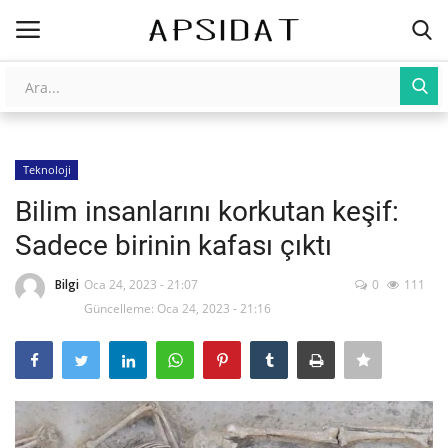
Giriş
Kayıt Ol
Teknoloji
AnaSayfa
Bilim insanlarını korkutan keşif:
Galeri
Sadece birinin kafası çıktı
İletişim
Bilgi
Oca 24, 2023 - 21:07
0
111
Güncelleme: Oca 24, 2023 - 21:16
Yapay Zeka
Üniversite Yayınları
Tarım