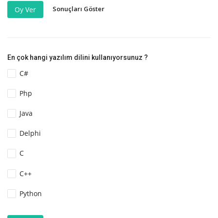
Sonuçları Göster
Oy Ver
En çok hangi yazılım dilini kullanıyorsunuz ?
C#
Php
Java
Delphi
C
C++
Python