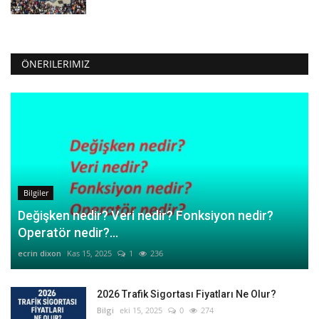
ÖNERILERIMIZ
Bilgiler
Değişken nedir? Veri nedir? Fonksiyon nedir?
Operatör nedir?...
ecrin dixon
Kas 15, 2025
1
236
2026 Trafik Sigortası Fiyatları Ne Olur?
Bilgi
eki 15, 2025
0
274