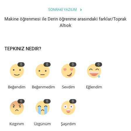
SONRAKI YAZILIM
Bilgiler
Makine öğrenmesi ile Derin öğrenme arasındaki farklar/Toprak
Altıok
Veritabanı
TEPKINIZ NEDIR?
0
0
0
0
Beğendim
Beğenmedim
Sevdim
Eğlendim
0
0
0
Kızgınım
Üzgünüm
Şaşırdım