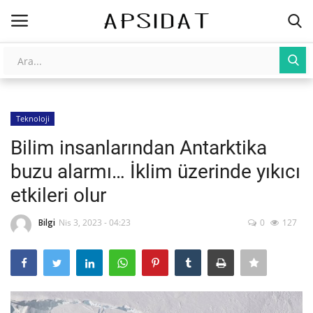
Giriş
Kayıt Ol
Teknoloji
AnaSayfa
Bilim insanlarından Antarktika
Galeri
buzu alarmı… İklim üzerinde yıkıcı
etkileri olur
İletişim
Bilgi
Nis 3, 2023 - 04:23
0
127
Yapay Zeka
Üniversite Yayınları
Tarım