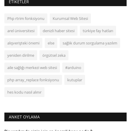
ETIKETLER
Php rtrim fonksiyonu
Kurumsal Web Sitesi
arel üniversitesi
denizli haber sitesi
türkiye fay hatları
alışverişteki önemi
else
sağlık durum sorgulama yazılım
yeniden dirilme
örgütsel zeka
aile sağlığı merkezi web sitesi
#arduino
php array_replace fonksiyonu
kutuplar
hes kodu nasıl alınır
ANKET OYLAMA