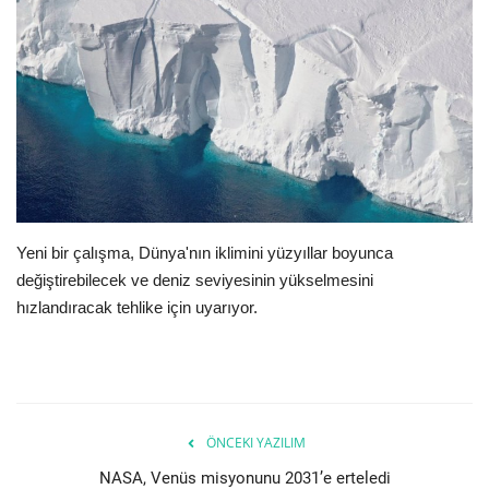
E-Devlet Sistemleri
Enerji
Tubitak
Teknoloji Kurumu
Yeni bir çalışma, Dünya'nın iklimini yüzyıllar boyunca
Teknoloji
değiştirebilecek ve deniz seviyesinin yükselmesini
hızlandıracak tehlike için uyarıyor.
Yazılım Dilleri
Makaleler
Programlar
ÖNCEKI YAZILIM
NASA, Venüs misyonunu 2031’e erteledi
Yazılımlar