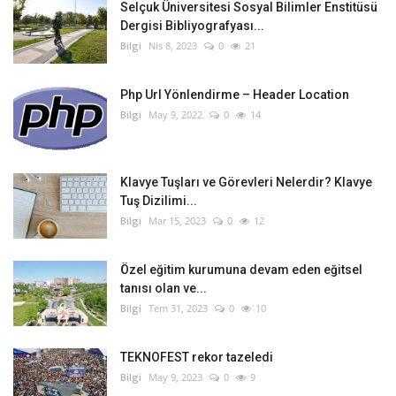
Selçuk Üniversitesi Sosyal Bilimler Enstitüsü
Dergisi Bibliyografyası...
Bilgi
Nis 8, 2023
0
21
Php Url Yönlendirme – Header Location
Bilgi
May 9, 2022
0
14
Klavye Tuşları ve Görevleri Nelerdir? Klavye
Tuş Dizilimi...
Bilgi
Mar 15, 2023
0
12
Özel eğitim kurumuna devam eden eğitsel
tanısı olan ve...
Bilgi
Tem 31, 2023
0
10
TEKNOFEST rekor tazeledi
Bilgi
May 9, 2023
0
9