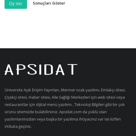
Sonuçları Göster
Oy Ver
Üniversite Açık Erişim Yayınları, Mermer ocak yazılımı, Emlakçı sitesi,
Çiçekçi sitesi, Haber sitesi, Aile Sağlığı Merkezleri için web sitesi veya
restaurantlar için dijital menü yazılımı , Teknoloji Bilgileri gibi bir çok
ürünü sitemizde bulabilirsiniz. Apsidat.com da yüklü olan
yazılımlarımızdan veya başka bir yazılıma ihtiyacınız var ise lütfen
irtibata geçiniz.