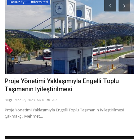
Dokuz Eylül Üniversitesi
Proje Yönetimi Yaklaşımıyla Engelli Toplu
S
Taşımanın İyileştirilmesi
Bil
Bilgi
Mar 18, 2023
0
702
Si
ta
Proje Yönetimi Yaklaşımıyla Engelli Toplu Taşımanın İyileştirilmesi
Çakmakçı, Mehmet...