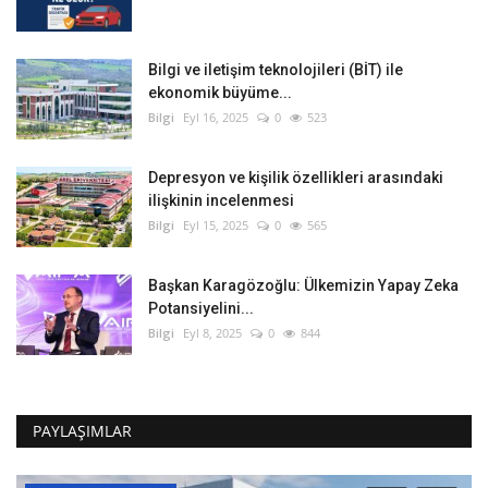
Bilgi ve iletişim teknolojileri (BİT) ile
ekonomik büyüme...
Bilgi
Eyl 16, 2025
0
523
Depresyon ve kişilik özellikleri arasındaki
ilişkinin incelenmesi
Bilgi
Eyl 15, 2025
0
565
Başkan Karagözoğlu: Ülkemizin Yapay Zeka
Potansiyelini...
Bilgi
Eyl 8, 2025
0
844
PAYLAŞIMLAR