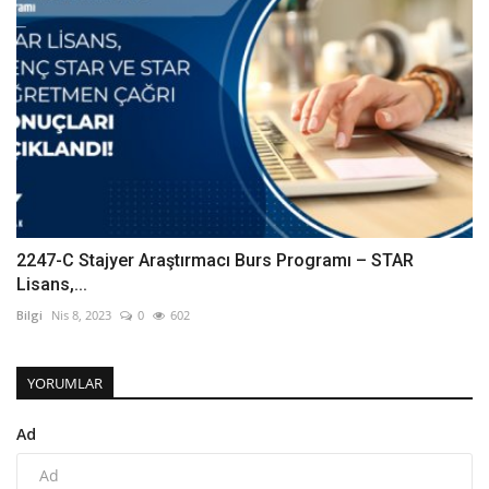
2247-C Stajyer Araştırmacı Burs Programı – STAR
Lisans,...
Bilgi
Nis 8, 2023
0
602
YORUMLAR
Ad