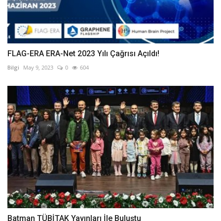
FLAG-ERA ERA-Net 2023 Yılı Çağrısı Açıldı!
Bilgi
May 9, 2023
0
604
Batman TÜBİTAK Yayınları İle Buluştu