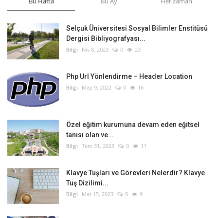
Bu Hafta
Bu Ay
Her zaman
Selçuk Üniversitesi Sosyal Bilimler Enstitüsü
Dergisi Bibliyografyası...
Bilgi
Nis 8, 2023
0
23
Php Url Yönlendirme – Header Location
Bilgi
May 9, 2022
0
16
Özel eğitim kurumuna devam eden eğitsel
tanısı olan ve...
Bilgi
Tem 31, 2023
0
11
Klavye Tuşları ve Görevleri Nelerdir? Klavye
Tuş Dizilimi...
Bilgi
Mar 15, 2023
0
9