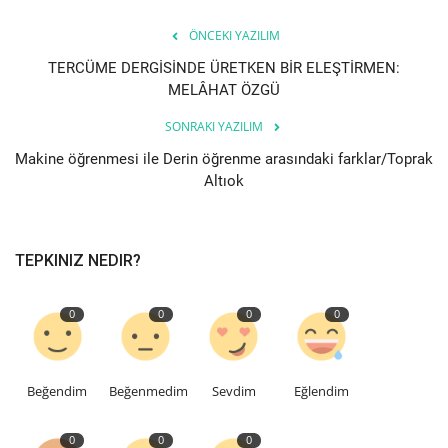
ÖNCEKI YAZILIM
TERCÜME DERGİSİNDE ÜRETKEN BİR ELEŞTİRMEN:
MELÂHAT ÖZGÜ
SONRAKI YAZILIM
Makine öğrenmesi ile Derin öğrenme arasındaki farklar/Toprak
Altıok
TEPKINIZ NEDIR?
0
0
0
0
Beğendim
Beğenmedim
Sevdim
Eğlendim
0
0
0