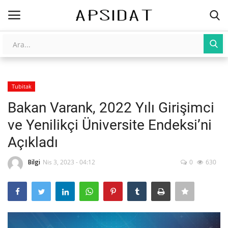
Giriş
Kayıt Ol
Tubitak
AnaSayfa
Bakan Varank, 2022 Yılı Girişimci
Galeri
ve Yenilikçi Üniversite Endeksi’ni
Açıkladı
İletişim
Bilgi
Nis 3, 2023 - 04:12
0
630
Yapay Zeka
Üniversite Yayınları
Tarım