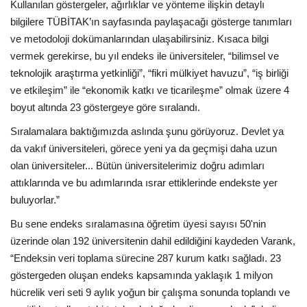
Kullanılan göstergeler, ağırlıklar ve yönteme ilişkin detaylı
bilgilere TÜBİTAK’ın sayfasında paylaşacağı gösterge tanımları
ve metodoloji dokümanlarından ulaşabilirsiniz. Kısaca bilgi
vermek gerekirse, bu yıl endeks ile üniversiteler, “bilimsel ve
teknolojik araştırma yetkinliği”, “fikri mülkiyet havuzu”, “iş birliği
ve etkileşim” ile “ekonomik katkı ve ticarileşme” olmak üzere 4
boyut altında 23 göstergeye göre sıralandı.
Sıralamalara baktığımızda aslında şunu görüyoruz. Devlet ya
da vakıf üniversiteleri, görece yeni ya da geçmişi daha uzun
olan üniversiteler... Bütün üniversitelerimiz doğru adımları
attıklarında ve bu adımlarında ısrar ettiklerinde endekste yer
buluyorlar.”
Bu sene endeks sıralamasına öğretim üyesi sayısı 50'nin
üzerinde olan 192 üniversitenin dahil edildiğini kaydeden Varank,
“Endeksin veri toplama sürecine 287 kurum katkı sağladı. 23
göstergeden oluşan endeks kapsamında yaklaşık 1 milyon
hücrelik veri seti 9 aylık yoğun bir çalışma sonunda toplandı ve