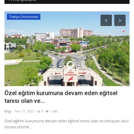
Trakya Üniversitesi
Özel eğitim kurumuna devam eden eğitsel
İ
tanısı olan ve...
Bil
Bilgi
Tem 31, 2023
0
1246
Me
ta
Özel eğitim kurumuna devam eden eğitsel tanısı olan ve olmayan okul
öncesi otizmli...