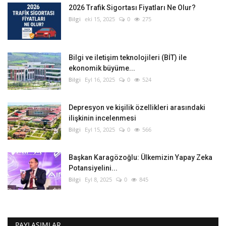
2026 Trafik Sigortası Fiyatları Ne Olur?
Bilgi
eki 15, 2025
0
275
Bilgi ve iletişim teknolojileri (BİT) ile
ekonomik büyüme...
Bilgi
Eyl 16, 2025
0
524
Depresyon ve kişilik özellikleri arasındaki
ilişkinin incelenmesi
Bilgi
Eyl 15, 2025
0
566
Başkan Karagözoğlu: Ülkemizin Yapay Zeka
Potansiyelini...
Bilgi
Eyl 8, 2025
0
845
PAYLAŞIMLAR