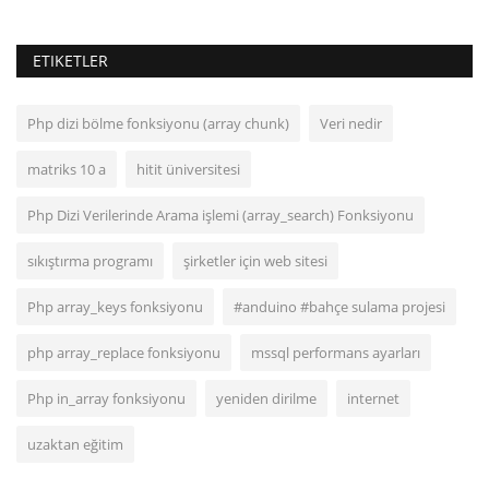
ETIKETLER
Php dizi bölme fonksiyonu (array chunk)
Veri nedir
matriks 10 a
hitit üniversitesi
Php Dizi Verilerinde Arama işlemi (array_search) Fonksiyonu
sıkıştırma programı
şirketler için web sitesi
Php array_keys fonksiyonu
#anduino #bahçe sulama projesi
php array_replace fonksiyonu
mssql performans ayarları
Php in_array fonksiyonu
yeniden dirilme
internet
uzaktan eğitim