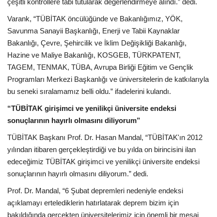
çeşitli kontrollere tabi tutularak değerlendirmeye alındı.” dedi.
Varank, “TÜBİTAK öncülüğünde ve Bakanlığımız, YÖK,
Savunma Sanayii Başkanlığı, Enerji ve Tabii Kaynaklar
Bakanlığı, Çevre, Şehircilik ve İklim Değişikliği Bakanlığı,
Hazine ve Maliye Bakanlığı, KOSGEB, TÜRKPATENT,
TAGEM, TENMAK, TÜBA, Avrupa Birliği Eğitim ve Gençlik
Programları Merkezi Başkanlığı ve üniversitelerin de katkılarıyla
bu seneki sıralamamız belli oldu.” ifadelerini kulandı.
“TÜBİTAK girişimci ve yenilikçi üniversite endeksi
sonuçlarının hayırlı olmasını diliyorum”
TÜBİTAK Başkanı Prof. Dr. Hasan Mandal, “TÜBİTAK'ın 2012
yılından itibaren gerçekleştirdiği ve bu yılda on birincisini ilan
edeceğimiz TÜBİTAK girişimci ve yenilikçi üniversite endeksi
sonuçlarının hayırlı olmasını diliyorum.” dedi.
Prof. Dr. Mandal, “6 Şubat depremleri nedeniyle endeksi
açıklamayı ertelediklerin hatırlatarak deprem bizim için
bakıldığında gerçekten üniversitelerimiz için önemli bir mesaj