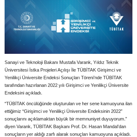
E-Devlet Sistemleri
Enerji
Tubitak
Teknoloji Kurumu
Sanayi ve Teknoloji Bakanı Mustafa Varank, Yıldız Teknik
Üniversitesi İstka Projeleri Açılışı İle TÜBİTAK Girişimci ve
Teknoloji
Yenilikçi Üniversite Endeksi Sonuçları Töreni’nde TÜBİTAK
tarafından hazırlanan 2022 yılı Girişimci ve Yenilikçi Üniversite
Yazılım Dilleri
Endeksini açıkladı.
“TÜBİTAK öncülüğünde oluşturulan ve her sene kamuoyuna ilan
Makaleler
ettiğimiz “Girişimci ve Yenilikçi Üniversite Endeksinin 2022”
sonuçlarını açıklamaktan büyük bir memnuniyet duyuyorum.”
Programlar
diyen Varank, TÜBİTAK Başkanı Prof. Dr. Hasan Mandal’dan
sonuçların yer aldığı zarfı alarak sonuçları kamuoyuna açıkladı.
Yazılımlar