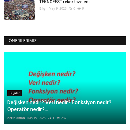
TEKNOFEST rekor tazeledi
Bilgi
May 9, 2023
0
9
ÖNERILERIMIZ
Bilgiler
Değişken nedir? Veri nedir? Fonksiyon nedir?
Operatör nedir?...
ecrin dixon
Kas 15, 2025
1
237