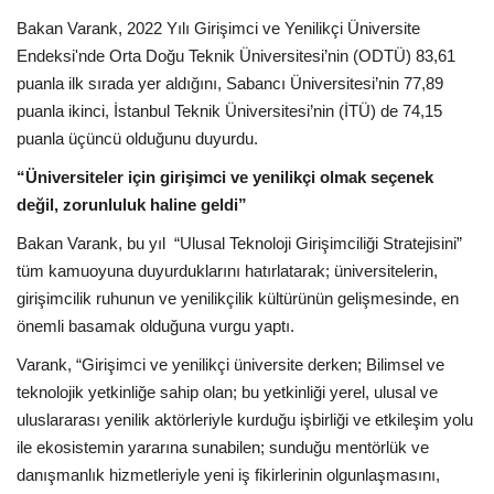
Bakan Varank, 2022 Yılı Girişimci ve Yenilikçi Üniversite
Bilgiler
Endeksi'nde Orta Doğu Teknik Üniversitesi’nin (ODTÜ) 83,61
puanla ilk sırada yer aldığını, Sabancı Üniversitesi’nin 77,89
Veritabanı
puanla ikinci, İstanbul Teknik Üniversitesi’nin (İTÜ) de 74,15
puanla üçüncü olduğunu duyurdu.
“Üniversiteler için girişimci ve yenilikçi olmak seçenek
değil, zorunluluk haline geldi”
Bakan Varank, bu yıl “Ulusal Teknoloji Girişimciliği Stratejisini”
tüm kamuoyuna duyurduklarını hatırlatarak; üniversitelerin,
girişimcilik ruhunun ve yenilikçilik kültürünün gelişmesinde, en
önemli basamak olduğuna vurgu yaptı.
Varank, “Girişimci ve yenilikçi üniversite derken; Bilimsel ve
teknolojik yetkinliğe sahip olan; bu yetkinliği yerel, ulusal ve
uluslararası yenilik aktörleriyle kurduğu işbirliği ve etkileşim yolu
ile ekosistemin yararına sunabilen; sunduğu mentörlük ve
danışmanlık hizmetleriyle yeni iş fikirlerinin olgunlaşmasını,