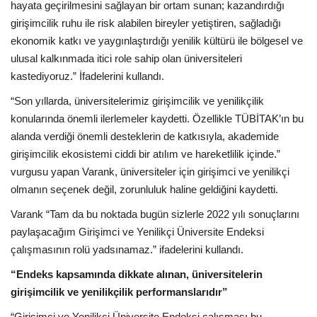
hayata geçirilmesini sağlayan bir ortam sunan; kazandırdığı
girişimcilik ruhu ile risk alabilen bireyler yetiştiren, sağladığı
ekonomik katkı ve yaygınlaştırdığı yenilik kültürü ile bölgesel ve
ulusal kalkınmada itici role sahip olan üniversiteleri
kastediyoruz.” İfadelerini kullandı.
“Son yıllarda, üniversitelerimiz girişimcilik ve yenilikçilik
konularında önemli ilerlemeler kaydetti. Özellikle TÜBİTAK’ın bu
alanda verdiği önemli desteklerin de katkısıyla, akademide
girişimcilik ekosistemi ciddi bir atılım ve hareketlilik içinde.”
vurgusu yapan Varank, üniversiteler için girişimci ve yenilikçi
olmanın seçenek değil, zorunluluk haline geldiğini kaydetti.
Varank “Tam da bu noktada bugün sizlerle 2022 yılı sonuçlarını
paylaşacağım Girişimci ve Yenilikçi Üniversite Endeksi
çalışmasının rolü yadsınamaz.” ifadelerini kullandı.
“Endeks kapsamında dikkate alınan, üniversitelerin
girişimcilik ve yenilikçilik performanslarıdır”
“Girişimci ve Yenilikçi Üniversite Endeksi çalışması bu