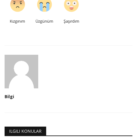
Kızgınım
Üzgünüm
Şaşırdım
Bilgi
ILGILI KONULAR