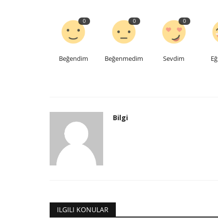
0
0
0
Beğendim
Beğenmedim
Sevdim
Eğ
Long-term results of total hip
arthroplasty with transverse...
Bilgi
Bilgi
Mar 30, 2023
0
674
Long-term results of total hip arthroplasty with
subtrochanteric shortening...
ILGILI KONULAR