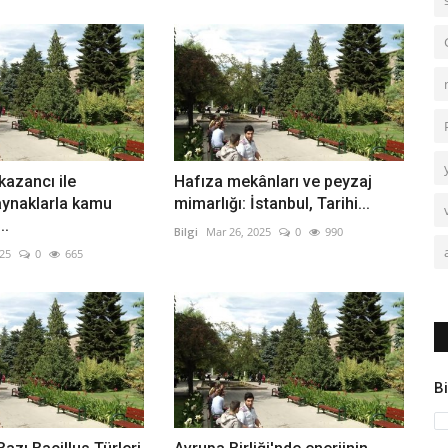
kazancı ile
Hafıza mekânları ve peyzaj
aynaklarla kamu
mimarlığı: İstanbul, Tarihi...
..
Bilgi
Mar 26, 2025
0
990
025
0
665
Bi