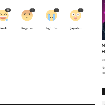
0
0
0
0
lendim
Kızgınım
Üzgünüm
Şaşırdım
ERGP Genel Kurul Toplantısı BTK Ev
N
Sahipliğinde Düzenlendi
H
Bilgi
Eyl 8, 2025
0
588
Bi
 transverse
Avrupa Posta Hizmetleri Düzenleyicileri Grubu (ERGP) Genel
NA
Kurul Toplantısı İstanbul’da...
co