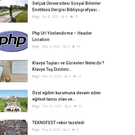
Selçuk Üniversitesi Sosyal Bilimler
Enstitüsü Dergisi Bibliyografyası...
Bilgi
Nis 8, 2023
0
21
Php Url Yönlendirme – Header
Location
Bilgi
May 9, 2022
0
14
Klavye Tuşları ve Görevleri Nelerdir?
Klavye Tuş Dizilimi...
Bilgi
Mar 15, 2023
0
12
Özel eğitim kurumuna devam eden
eğitsel tanısı olan ve...
Bilgi
Tem 31, 2023
0
10
TEKNOFEST rekor tazeledi
Bilgi
May 9, 2023
0
9