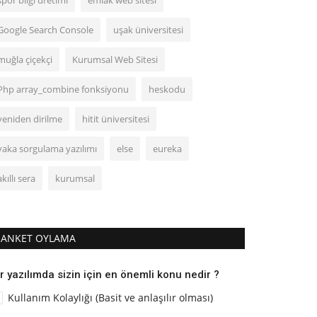
spor bilgi üretimi
emlak web sitesi
Google Search Console
uşak üniversitesi
muğla çiçekçi
Kurumsal Web Sitesi
Php array_combine fonksiyonu
heskodu
yeniden dirilme
hitit üniversitesi
vaka sorgulama yazılımı
else
eureka
akıllı sera
kurumsal
ANKET OYLAMA
r yazılımda sizin için en önemli konu nedir ?
Kullanım Kolaylığı (Basit ve anlaşılır olması)