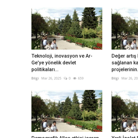
Teknoloji, inovasyon ve Ar-
Değer artış 
Ge'ye yönelik devlet
sağlanan k
politikaları...
projelerinin.
Bilgi
Mar 26, 2025
0
659
Bilgi
Mar 26, 2