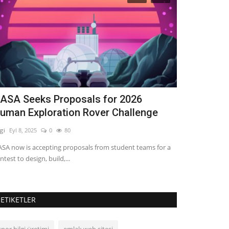
ASA Seeks Proposals for 2026
Physiologic
uman Exploration Rover Challenge
and assess
lgi
Eyl 8, 2025
0
80
Bilgi
Kas 7, 2023
SA now is accepting proposals from student teams for a
Physiological and
ntest to design, build,...
traumatic stress d
ETIKETLER