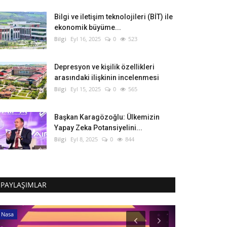
Bilgi ve iletişim teknolojileri (BİT) ile
ekonomik büyüme...
Bilgi
Eyl 16, 2025
0
523
Depresyon ve kişilik özellikleri
arasındaki ilişkinin incelenmesi
Bilgi
Eyl 15, 2025
0
565
Başkan Karagözoğlu: Ülkemizin
Yapay Zeka Potansiyelini...
Bilgi
Eyl 8, 2025
0
844
PAYLAŞIMLAR
Nasa
IBN Haldun Ünive