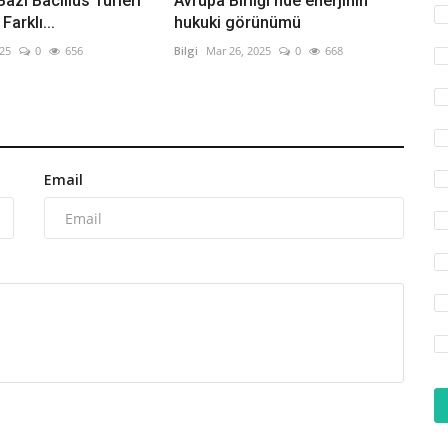
 Bazı Bacillus Türleri
Avrupa Birliği'nde enerjinin
Farklı...
hukuki görünümü
025
0
656
Bilgi
Mar 26, 2025
0
668
Email