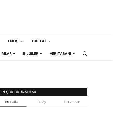
ENERJI
TUBITAK
LIMLAR
BILGILER
VERITABANI
EN ÇOK OKUNANLAR
Bu Hafta
Bu Ay
Her zaman