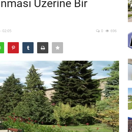
anması Üzerine Bir
- 02:05
0
696