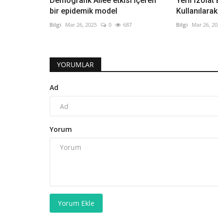
Demografik Allee etkisi içeren
Yerli İzolat
bir epidemik model
Kullanılarak 
Bilgi
Mar 26, 2025
0
687
Bilgi
Mar 26, 2
YORUMLAR
Ad
Yorum
Yorum Ekle