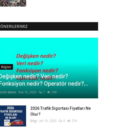
ÖNERILERIMIZ
Bilgiler
Değişken nedir? Veri nedir?
Fonksiyon nedir? Operatör nedir?...
ecrin dixon
Kas 15, 2025
1
236
2026 Trafik Sigortası Fiyatları Ne
Olur?
Bilgi
eki 15, 2025
0
274