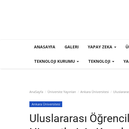
ANASAYFA
GALERI
YAPAY ZEKA
Ü
TEKNOLOJI KURUMU
TEKNOLOJI
YA
AnaSayfa
Üniversite Yayınları
Ankara Üniversitesi
Uluslararas
Ankara Üniversitesi
Uluslararası Öğrenci