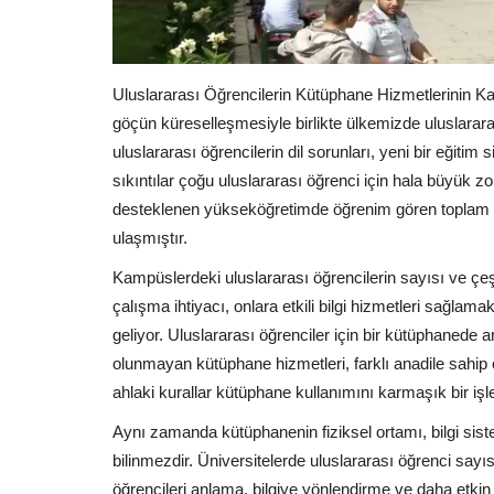
Uluslararası Öğrencilerin Kütüphane Hizmetlerinin Ka
göçün küreselleşmesiyle birlikte ülkemizde uluslararas
uluslararası öğrencilerin dil sorunları, yeni bir eğiti
sıkıntılar çoğu uluslararası öğrenci için hala büyük z
desteklenen yükseköğretimde öğrenim gören toplam ul
ulaşmıştır.
Kampüslerdeki uluslararası öğrencilerin sayısı ve çeşitl
çalışma ihtiyacı, onlara etkili bilgi hizmetleri sağla
geliyor. Uluslararası öğrenciler için bir kütüphanede
olunmayan kütüphane hizmetleri, farklı anadile sahi
ahlaki kurallar kütüphane kullanımını karmaşık bir iş
Aynı zamanda kütüphanenin fiziksel ortamı, bilgi siste
bilinmezdir. Üniversitelerde uluslararası öğrenci sayı
öğrencileri anlama, bilgiye yönlendirme ve daha etkin