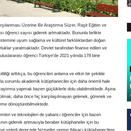
rşılanması Üzerine Bir Araştırma Süzer, Raşit Eğitim ve
ı öğrenci sayısı giderek artmaktadır. Bununla birlikte
m sistemine uyum sağlama ve kültürel farklılıklardan doğan
orluklar yaratmaktadır. Devlet tarafından finanse edilen ve
uslararası öğrenci Türkiye’de 2021 yılında 178 bine
iliği arttıkça, bu öğrencileri anlama ve etkin bir şekilde
makla sorumlu akademik kütüphaneciler için daha önemli hale
 araştırma yapmak bazen güçlüklerle dolu olabilmektedir. Aşina
p olmak, daha önce hiç karşılaşılmayan gelenek, görenek ve
leme dönüştürebilmektedir.
mleri ve teknolojileri de yabancı öğrenciler için bazen
sının giderek artmasıyla beraber kütüphaneler için bu
 ve yeterli derecede hizmetler verme ihtiyacı kütüphanecilere