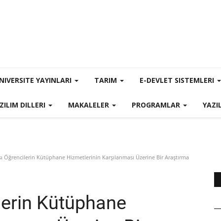
NIVERSITE YAYINLARI
TARIM
E-DEVLET SISTEMLERI
ZILIM DILLERI
MAKALELER
PROGRAMLAR
YAZI
ı Öğrencilerin Kütüphane Hizmetlerinin Karşılanması Üzerine Bir Araştırma
lerin Kütüphane