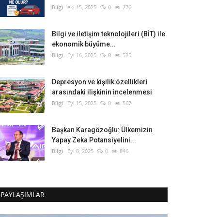
Bilgi
eki 15, 2025
0
276
Bilgi ve iletişim teknolojileri (BİT) ile
ekonomik büyüme...
Bilgi
Eyl 16, 2025
0
525
Depresyon ve kişilik özellikleri
arasındaki ilişkinin incelenmesi
Bilgi
Eyl 15, 2025
0
567
Başkan Karagözoğlu: Ülkemizin
Yapay Zeka Potansiyelini...
Bilgi
Eyl 8, 2025
0
846
PAYLAŞIMLAR