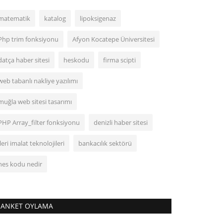
matematik
katalog
lipoksigenaz
Php trim fonksiyonu
Afyon Kocatepe Üniversitesi
datça haber sitesi
heskodu
firma scipti
web tabanlı nakliye yazılımı
muğla web sitesi tasarımı
PHP Array_filter fonksiyonu
denizli haber sitesi
ileri imalat teknolojileri
bankacılık sektörü
hes kodu nedir
ANKET OYLAMA