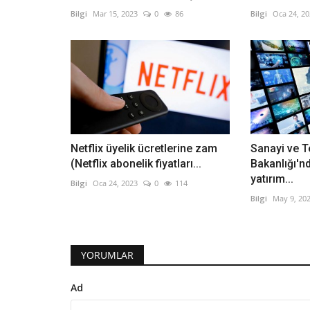
Bilgi
Mar 15, 2023
0
86
Bilgi
Oca 24, 2
Netflix üyelik ücretlerine zam
Sanayi ve T
(Netflix abonelik fiyatları...
Bakanlığı'nd
yatırım...
Bilgi
Oca 24, 2023
0
114
Bilgi
May 9, 20
YORUMLAR
Ad