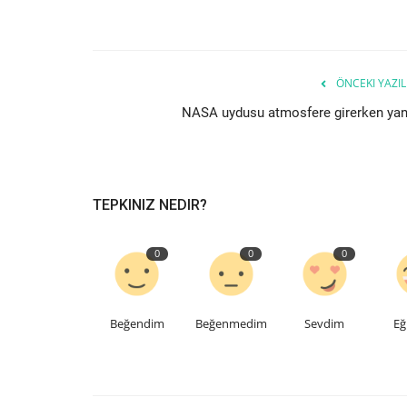
Rasberry Pi
ÖNCEKI YAZIL
NASA uydusu atmosfere girerken yan
TEPKINIZ NEDIR?
RASBERRY_PI
EGE_YAVUZ
Ara 22, 2025
2
452
0
0
0
RASBERRY_PI
Beğendim
Beğenmedim
Sevdim
Eğ