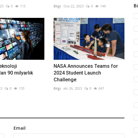
Bi
023
0
115
Bilgi
Oca 22, 2023
0
149
eknoloji
NASA Announces Teams for
an 90 milyarlık
2024 Student Launch
Challenge
23
0
133
Bilgi
eki 26, 2023
0
647
Email