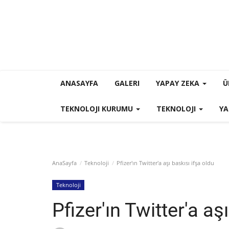
ANASAYFA
GALERI
YAPAY ZEKA
Ü
TEKNOLOJI KURUMU
TEKNOLOJI
YA
AnaSayfa
Teknoloji
Pfizer'ın Twitter'a aşı baskısı ifşa oldu
Teknoloji
Pfizer'ın Twitter'a aş