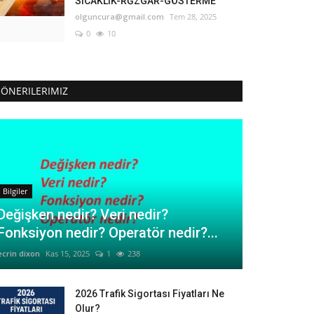
SICAKLIK-RĞZGAR-GÖSTERME
olguncura@gmail.com
Tem 28, 2025
0
10
ÖNERILERIMIZ
Bilgiler
Değişken nedir? Veri nedir?
Fonksiyon nedir? Operatör nedir?...
ecrin dixon
Kas 15, 2025
1
238
2026 Trafik Sigortası Fiyatları Ne
Olur?