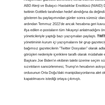
ABD Alerji ve Bulaşıcı Hastalıklar Enstitüsü (NIAID) 
twitinin Gottlieb tarafından hedef alındığına da değindi
gösteren bu paylaşımından günler sonra süresiz olar
ardından Temmuz 2022'de ancak hesabına geri kavuşab
ifşa edilen e-postaların tüm hikayeyi anlatmadığını ön
yöneticileriyle yaptığı bazı yazışmaları paylaştı.
TWİ
yönetiminin kurum içi yazışmalarını bir grup gazeteciyl
bağımsız gazetecilerin "Twitter Dosyaları" olarak adland
görüşleri nedeniyle içeriklere taraflı olarak müdahale
Başkanı Joe Biden’ın ekibinin talebi üzerine seçim sü
sızıntıların sansürlenmesi, Trump’ın hesabının askıya
ordusunun Orta Doğu’daki manipülasyonlarına alet o
kapatılmasını istediği ortaya çıkmıştı.