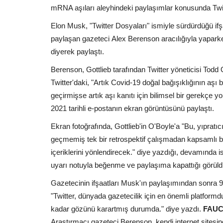
mRNA aşıları aleyhindeki paylaşımlar konusunda Twitter
Elon Musk, "Twitter Dosyaları" ismiyle sürdürdüğü ifşaat
paylaşan gazeteci Alex Berenson aracılığıyla yaparken,
diyerek paylaştı.
Berenson, Gottlieb tarafından Twitter yöneticisi Todd O
Twitter'daki, "Artık Covid-19 doğal bağışıklığının aşı
geçirmişse artık aşı kanıtı için bilimsel bir gerekçe y
2021 tarihli e-postanın ekran görüntüsünü paylaştı.
Ekran fotoğrafında, Gottlieb'in O'Boyle'a "Bu, yıpratı
geçmemiş tek bir retrospektif çalışmadan kapsamlı bi
içeriklerini yönlendirecek." diye yazdığı, devamında ise T
uyarı notuyla beğenme ve paylaşıma kapattığı görüld
Gazetecinin ifşaatları Musk'ın paylaşımından sonra 
"Twitter, dünyada gazetecilik için en önemli platform
kadar gözünü karartmış durumda." diye yazdı.
FAUC
Araştırmacı gazeteci Berenson, kendi internet sitesi