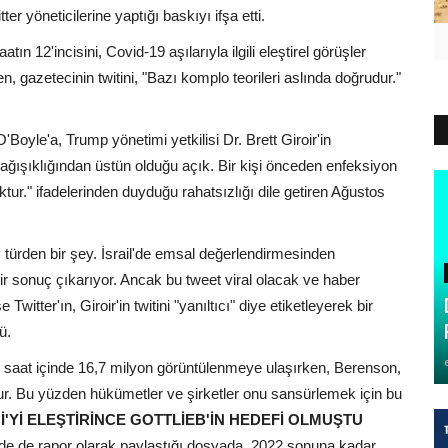
 yöneticilerine yaptığı baskıyı ifşa etti.
ın 12'incisini, Covid-19 aşılarıyla ilgili eleştirel görüşler
 gazetecinin twitini, "Bazı komplo teorileri aslında doğrudur."
'Boyle'a, Trump yönetimi yetkilisi Dr. Brett Giroir'in
 bağışıklığından üstün olduğu açık. Bir kişi önceden enfeksiyon
oktur." ifadelerinden duyduğu rahatsızlığı dile getiren Ağustos
cı türden bir şey. İsrail'de emsal değerlendirmesinden
r sonuç çıkarıyor. Ancak bu tweet viral olacak ve haber
witter'ın, Giroir'in twitini "yanıltıcı" diye etiketleyerek bir
ü.
9 saat içinde 16,7 milyon görüntülenmeye ulaşırken, Berenson,
dur. Bu yüzden hükümetler ve şirketler onu sansürlemek için bu
İ'Yİ ELEŞTİRİNCE GOTTLİEB'İN HEDEFİ OLMUŞTU
nde de rapor olarak paylaştığı dosyada, 2022 sonuna kadar