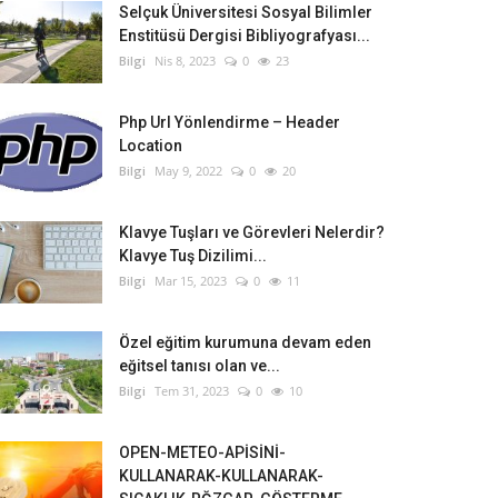
Selçuk Üniversitesi Sosyal Bilimler
Enstitüsü Dergisi Bibliyografyası...
Bilgi
Nis 8, 2023
0
23
Php Url Yönlendirme – Header
Location
Bilgi
May 9, 2022
0
20
Klavye Tuşları ve Görevleri Nelerdir?
Klavye Tuş Dizilimi...
Bilgi
Mar 15, 2023
0
11
Özel eğitim kurumuna devam eden
eğitsel tanısı olan ve...
Bilgi
Tem 31, 2023
0
10
OPEN-METEO-APİSİNİ-
KULLANARAK-KULLANARAK-