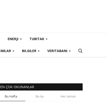
ENERJI
TUBITAK
LIMLAR
BILGILER
VERITABANI
EN ÇOK OKUNANLAR
Bu Hafta
Bu Ay
Her zaman