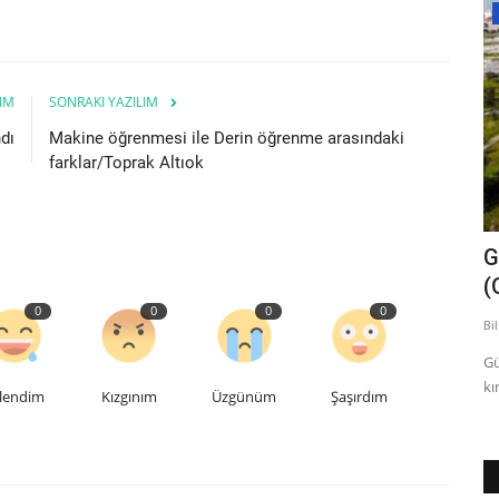
İstanbul Bilgi Üniversitesi
IM
SONRAKI YAZILIM
dı
Makine öğrenmesi ile Derin öğrenme arasındaki
farklar/Toprak Altıok
Combination of searches for invisible
G
decays of the Higgs...
(
0
0
0
0
Bilgi
Kas 20, 2023
0
520
Bi
Combination of searches for invisible decays of the Higgs
Gü
boson using 139 fb-1 of...
kı
lendim
Kızgınım
Üzgünüm
Şaşırdım