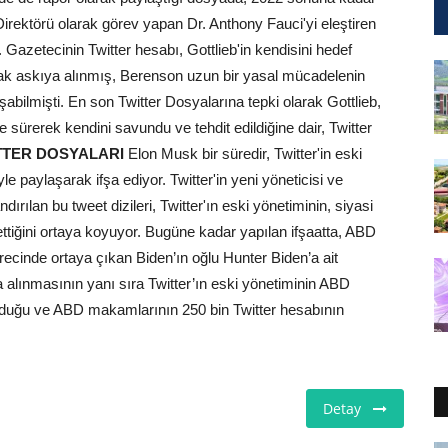
Direktörü olarak görev yapan Dr. Anthony Fauci'yi eleştiren
. Gazetecinin Twitter hesabı, Gottlieb'in kendisini hedef
ak askıya alınmış, Berenson uzun bir yasal mücadelenin
ilmişti. En son Twitter Dosyalarına tepki olarak Gottlieb,
e sürerek kendini savundu ve tehdit edildiğine dair, Twitter
TTER DOSYALARI
Elon Musk bir süredir, Twitter'in eski
e paylaşarak ifşa ediyor. Twitter'in yeni yöneticisi ve
ırılan bu tweet dizileri, Twitter'ın eski yönetiminin, siyasi
 ettiğini ortaya koyuyor. Bugüne kadar yapılan ifşaatta, ABD
recinde ortaya çıkan Biden’ın oğlu Hunter Biden’a ait
 alınmasının yanı sıra Twitter’ın eski yönetiminin ABD
lduğu ve ABD makamlarının 250 bin Twitter hesabının
Detay