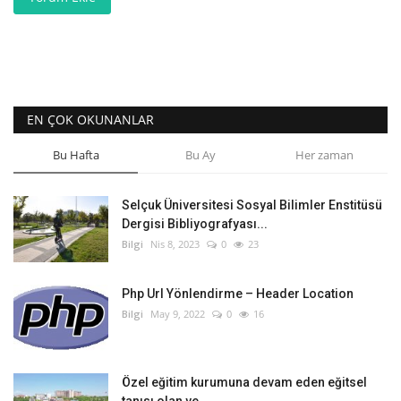
EN ÇOK OKUNANLAR
Bu Hafta
Bu Ay
Her zaman
Selçuk Üniversitesi Sosyal Bilimler Enstitüsü
Dergisi Bibliyografyası...
Bilgi
Nis 8, 2023
0
23
Php Url Yönlendirme – Header Location
Bilgi
May 9, 2022
0
16
Özel eğitim kurumuna devam eden eğitsel
tanısı olan ve...