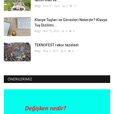
Bilgi
Tem 31, 2023
0
11
Klavye Tuşları ve Görevleri Nelerdir? Klavye
Tuş Dizilimi...
Bilgi
Mar 15, 2023
0
9
TEKNOFEST rekor tazeledi
Bilgi
May 9, 2023
0
9
ÖNERILERIMIZ