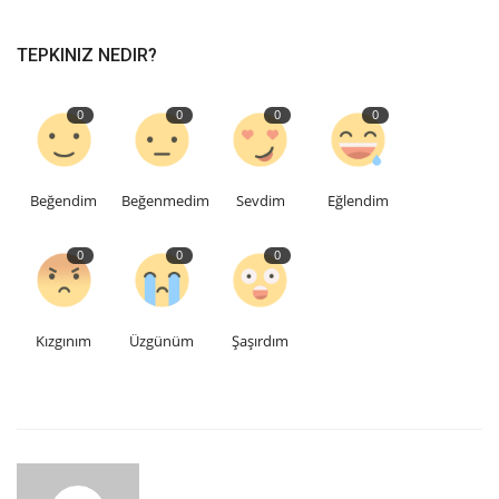
TEPKINIZ NEDIR?
0
0
0
0
Beğendim
Beğenmedim
Sevdim
Eğlendim
0
0
0
Kızgınım
Üzgünüm
Şaşırdım