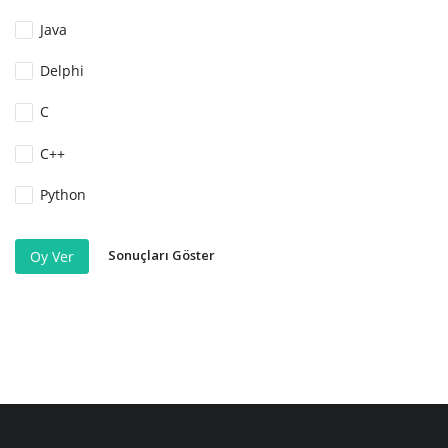
Java
Delphi
C
C++
Python
Sonuçları Göster
Oy Ver