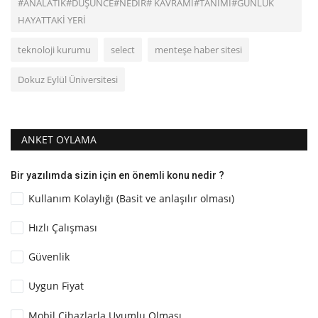
#ANALATİK#DÜŞÜNCE#NEDİR# KAVRAMI#TANIMI#GÜNLÜK
HAYATTAKİ YERİ
teknoloji kurumu
select
menteşe haber sitesi
Dokuz Eylül Üniversitesi
ANKET OYLAMA
Bir yazılımda sizin için en önemli konu nedir ?
Kullanım Kolaylığı (Basit ve anlaşılır olması)
Hızlı Çalışması
Güvenlik
Uygun Fiyat
Mobil Cihazlarla Uyumlu Olması