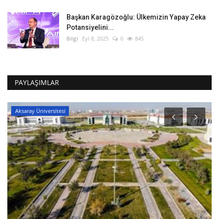
Başkan Karagözoğlu: Ülkemizin Yapay Zeka
Potansiyelini...
Bilgi
Eyl 8, 2025
0
845
PAYLAŞIMLAR
Aksaray Üniversitesi