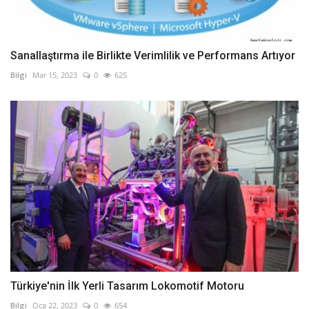
Sanallaştırma ile Birlikte Verimlilik ve Performans Artıyor
Bilgi
Mar 15, 2023
0
625
Türkiye'nin İlk Yerli Tasarım Lokomotif Motoru
Bilgi
Oca 22, 2023
0
654