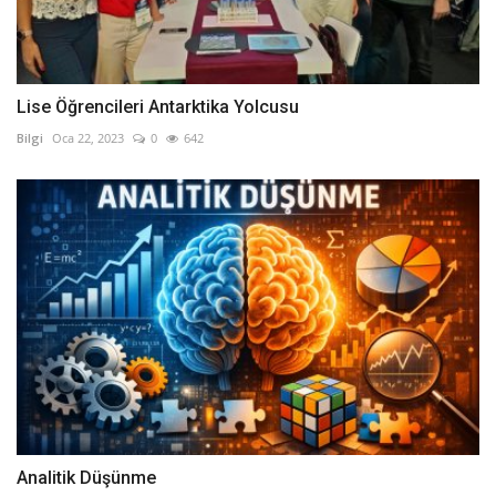
Lise Öğrencileri Antarktika Yolcusu
Bilgi
Oca 22, 2023
0
642
Analitik Düşünme