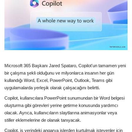
E-Devlet Sistemleri
Enerji
Tubitak
Teknoloji Kurumu
Microsoft 365 Başkanı Jared Spataro, Copilot'un tamamen yeni
Teknoloji
bir çalışma şekli olduğunu ve milyonlarca insanın her gün
kullandığı Word, Excel, PowerPoint, Outlook, Teams gibi
Yazılım Dilleri
uygulamalarda yerleşik olarak çalışacağını belirtti.
Copilot, kullanıcılara PowerPoint sunumundan bir Word belgesi
Makaleler
oluşturma gibi görevleri yerine getirme konusunda yardımcı
olacak. Ayrıca, kullanıcıların slaytlarına animasyonlar veya
Programlar
stiller eklemelerine de olanak tanıyacak.
Yazılımlar
Copilot, iş yerindeki angarya işlerden kurtulmak isteyenler için