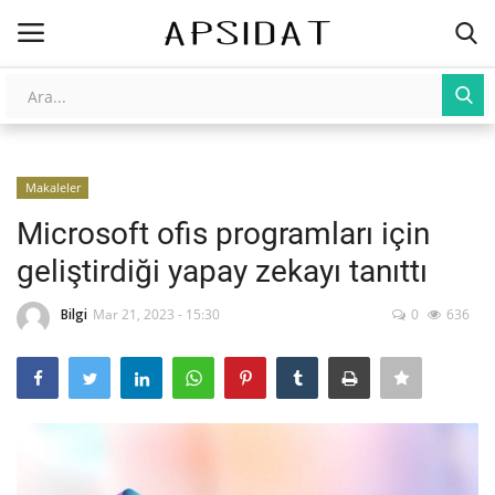
Giriş
Kayıt Ol
Makaleler
AnaSayfa
Microsoft ofis programları için
Galeri
geliştirdiği yapay zekayı tanıttı
İletişim
Bilgi
Mar 21, 2023 - 15:30
0
636
Yapay Zeka
Üniversite Yayınları
Tarım