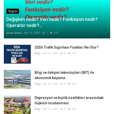
Bilgiler
Değişken nedir? Veri nedir? Fonksiyon nedir?
Operatör nedir?...
ecrin dixon
Kas 15, 2025
1
237
2026 Trafik Sigortası Fiyatları Ne Olur?
Bilgi
eki 15, 2025
0
275
Bilgi ve iletişim teknolojileri (BİT) ile
ekonomik büyüme...
Bilgi
Eyl 16, 2025
0
524
Depresyon ve kişilik özellikleri arasındaki
ilişkinin incelenmesi
Bilgi
Eyl 15, 2025
0
566