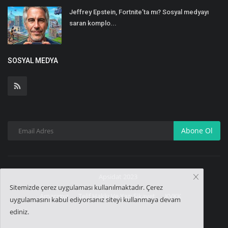
Jeffrey Epstein, Fortnite’ta mı? Sosyal medyayı
saran komplo...
SOSYAL MEDYA
Abone Ol
Apsidat 2023
Sitemizde çerez uygulaması kullanılmaktadır. Çerez
Amacımız
Telif Hakkı Ve Yazı Şikayet
KVKK
uygulamasını kabul ediyorsanız siteyi kullanmaya devam
ediniz.