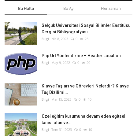
Bu Hafta
Bu Ay
Her zaman
Selçuk Üniversitesi Sosyal Bilimler Enstitüsü
Dergisi Bibliyografyası...
Bilgi
Nis 8, 2023
0
23
Php Url Yönlendirme – Header Location
Bilgi
May 9, 2022
0
20
Klavye Tuşları ve Görevleri Nelerdir? Klavye
Tuş Dizilimi...
Bilgi
Mar 15, 2023
0
10
Özel eğitim kurumuna devam eden eğitsel
tanısı olan ve...
Bilgi
Tem 31, 2023
0
10