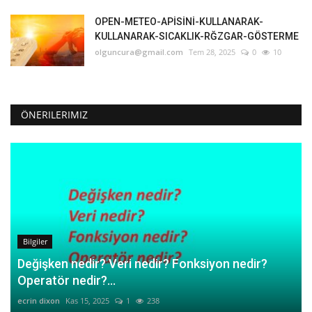
OPEN-METEO-APİSİNİ-KULLANARAK-
KULLANARAK-SICAKLIK-RĞZGAR-GÖSTERME
olguncura@gmail.com
Tem 28, 2025
0
10
ÖNERILERIMIZ
Bilgiler
Değişken nedir? Veri nedir? Fonksiyon nedir?
Operatör nedir?...
ecrin dixon
Kas 15, 2025
1
238