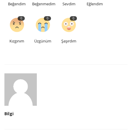
Beğendim
Beğenmedim
Sevdim
Eğlendim
0
0
0
Kızgınım
Üzgünüm
Şaşırdım
Bilgi