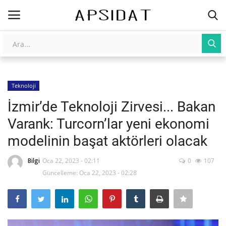
Giriş
Kayıt Ol
Teknoloji
AnaSayfa
İzmir’de Teknoloji Zirvesi... Bakan
Galeri
Varank: Turcorn’lar yeni ekonomi
modelinin başat aktörleri olacak
İletişim
Bilgi
Oca 22, 2023 - 02:11
0
107
Yapay Zeka
Güncelleme: Oca 22, 2023 - 02:28
Üniversite Yayınları
Tarım