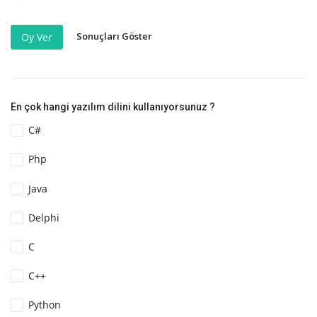
Sonuçları Göster
Oy Ver
En çok hangi yazılım dilini kullanıyorsunuz ?
C#
Php
Java
Delphi
C
C++
Python