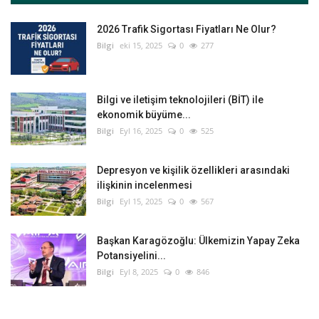
2026 Trafik Sigortası Fiyatları Ne Olur?
Bilgi
eki 15, 2025
0
277
Bilgi ve iletişim teknolojileri (BİT) ile
ekonomik büyüme...
Bilgi
Eyl 16, 2025
0
525
Depresyon ve kişilik özellikleri arasındaki
ilişkinin incelenmesi
Bilgi
Eyl 15, 2025
0
567
Başkan Karagözoğlu: Ülkemizin Yapay Zeka
Potansiyelini...
Bilgi
Eyl 8, 2025
0
846