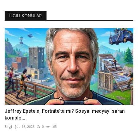
ILGILI KONULAR
Jeffrey Epstein, Fortnite’ta mı? Sosyal medyayı saran
komplo...
Bilgi
Şub 18, 2026
0
165