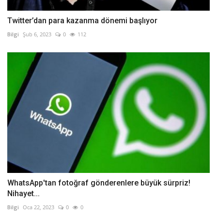
Twitter’dan para kazanma dönemi başlıyor
Bilgi
Şub 6, 2023
0
112
WhatsApp'tan fotoğraf gönderenlere büyük sürpriz!
Nihayet...
Bilgi
Oca 22, 2023
0
0