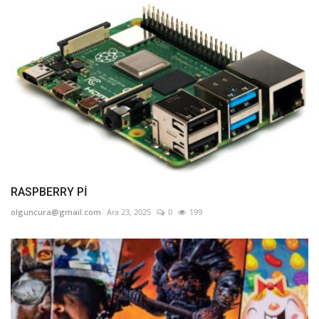
RASPBERRY Pİ
olguncura@gmail.com
Ara 23, 2025
0
199