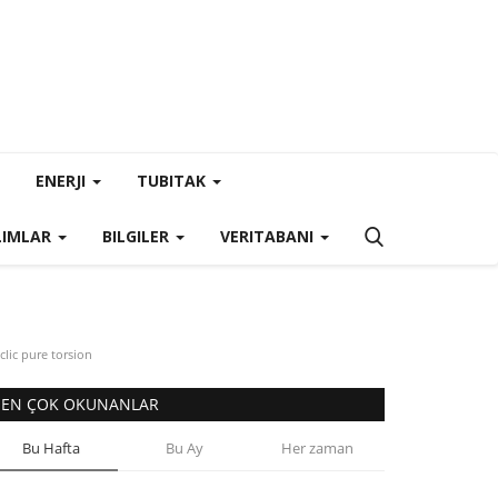
ENERJI
TUBITAK
LIMLAR
BILGILER
VERITABANI
clic pure torsion
EN ÇOK OKUNANLAR
Bu Hafta
Bu Ay
Her zaman