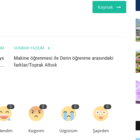
Kaynak
IM
SONRAKI YAZILIM
ys
Makine öğrenmesi ile Derin öğrenme arasındaki
...
farklar/Toprak Altıok
0
0
0
0
lendim
Kızgınım
Üzgünüm
Şaşırdım