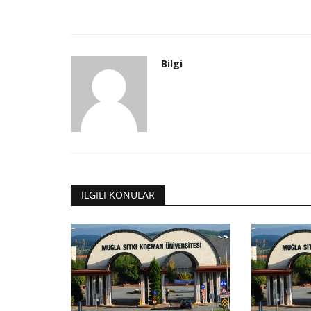
IBN Haldun Üniversitesi
Bilgi
Hegel, özne ve ötesi
Bilgi
Kas 7, 2023
0
1245
ILGILI KONULAR
Hegel, özne ve ötesi