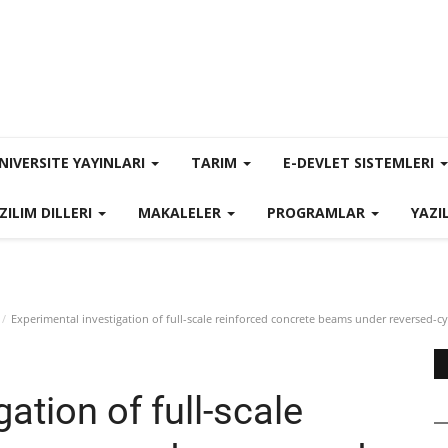
NIVERSITE YAYINLARI
TARIM
E-DEVLET SISTEMLERI
ZILIM DILLERI
MAKALELER
PROGRAMLAR
YAZI
Experimental investigation of full-scale reinforced concrete beams under reversed-cy
ation of full-scale