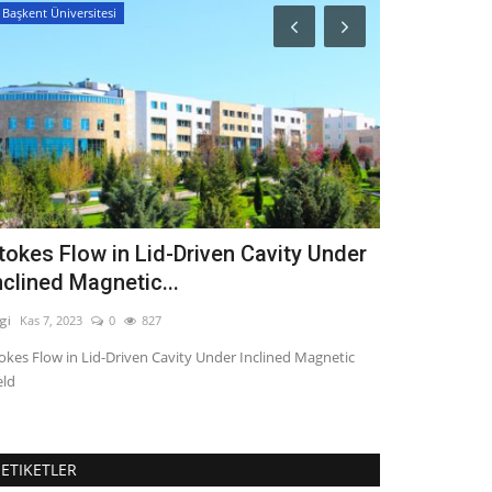
Başkent Üniversitesi
Kocaeli Üniversit
tokes Flow in Lid-Driven Cavity Under
Türkiye'de 
nclined Magnetic...
(Yaşam) tem
lgi
Kas 7, 2023
0
827
Bilgi
Oca 29, 2026
okes Flow in Lid-Driven Cavity Under Inclined Magnetic
Türkiye'de fen eğ
eld
yaklaşım ile ilgili 
ETIKETLER