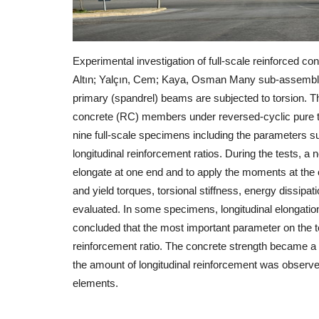
Experimental investigation of full-scale reinforced 
Altın; Yalçın, Cem; Kaya, Osman Many sub-assemblie
primary (spandrel) beams are subjected to torsion. Th
concrete (RC) members under reversed-cyclic pure t
nine full-scale specimens including the parameters 
longitudinal reinforcement ratios. During the tests, 
elongate at one end and to apply the moments at the o
and yield torques, torsional stiffness, energy dissipa
evaluated. In some specimens, longitudinal elongatio
concluded that the most important parameter on the 
reinforcement ratio. The concrete strength became a 
the amount of longitudinal reinforcement was observed 
elements.