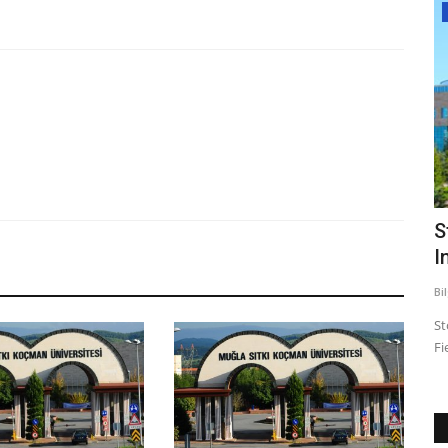
Bartın Üniversitesi
Öğretmenlerin öz yönetimli öğrenme ve
S
çevrimiçi öğrenmeye...
I
Bilgi
Mar 15, 2023
0
682
Bi
Öğretmenlerin öz yönetimli öğrenme ve çevrimiçi
St
öğrenmeye yönelik hazır bulunuşluk...
Fi