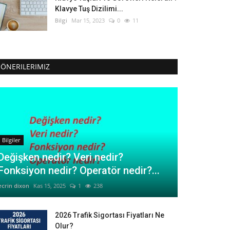
Klavye Tuş Dizilimi...
Bilgi
Mar 15, 2023
0
11
ÖNERILERIMIZ
Bilgiler
Değişken nedir? Veri nedir?
Fonksiyon nedir? Operatör nedir?...
ecrin dixon
Kas 15, 2025
1
238
2026 Trafik Sigortası Fiyatları Ne
Olur?