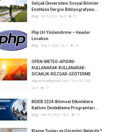
Selçuk Üniversitesi Sosyal Bilimler
Enstitüsü Dergisi Bibliyografyası...
Bilgi
Nis 8, 2023
0
21
Php Url Yönlendirme – Header
Location
Bilgi
May 9, 2022
0
20
OPEN-METEO-APİSİNİ-
KULLANARAK-KULLANARAK-
SICAKLIK-RĞZGAR-GÖSTERME
olguncura@gmail.com
Tem 28, 2025
0
17
BİDEB 2224-Bilimsel Etkinliklere
Katılımı Destekleme Programları...
Bilgi
Mar 30, 2023
0
12
Klavye Tuşları ve Görevleri Nelerdir?