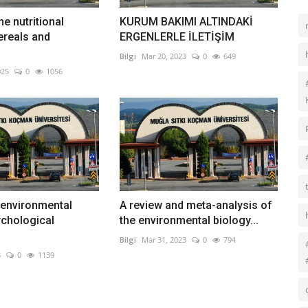
e nutritional
KURUM BAKIMI ALTINDAKİ
cereals and
ERGENLERLE İLETİŞİM
Bilgi
Mar 20, 2023
0
649
025
0
1056
 environmental
A review and meta-analysis of
sychological
the environmental biology...
Bilgi
Mar 31, 2023
0
794
3
0
1139