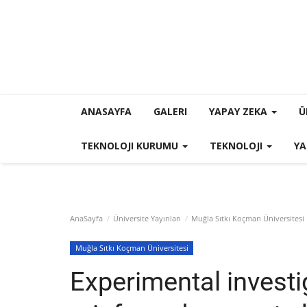
ANASAYFA
GALERI
YAPAY ZEKA
Ü
TEKNOLOJI KURUMU
TEKNOLOJI
YA
AnaSayfa
Üniversite Yayınları
Muğla Sıtkı Koçman Üniversitesi
Muğla Sıtkı Koçman Üniversitesi
Experimental investig