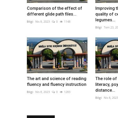
Comparison of the effect of
Improving th
different glide path files...
quality of 
legumes...
Bilgi
Nis 8, 2023
0
1148
Bilgi
Tem 23, 2
The art and science of reading
The role of
fluency and fluency instruction
literacy, p
distance...
Bilgi
Nis 8, 2023
0
1283
Bilgi
Nis 8, 202