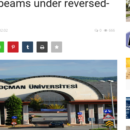
 beams under reversed-
02:02
0
666