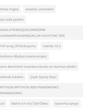
mimar imgesi
anadolu üniveritesi
hes code yazılımı
#ANALATİK#DÜŞÜNCE#NEDİR#
KAVRAMI#TANIMI#GÜNLÜK HAYATTAKİ YERİ
PHP array_fill fonksiyonu
matriks 10 a
#anduino #bahçe sulama projesi
tarım devriminin insanlara olumlu ve olumsuz etkileri
hedonik tüketim
Çiçek Sipariş Sitesi
#PYTHON #PYTHON WEB FRAMEWORKS
#FRAMEWORKS
curl
Matrix 9 A Ara Tatil Ödevi
savunma sanayi