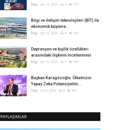
Bilgi
eki 15, 2025
0
277
Bilgi ve iletişim teknolojileri (BİT) ile
ekonomik büyüme...
Bilgi
Eyl 16, 2025
0
525
Depresyon ve kişilik özellikleri
arasındaki ilişkinin incelenmesi
Bilgi
Eyl 15, 2025
0
567
Başkan Karagözoğlu: Ülkemizin
Yapay Zeka Potansiyelini...
Bilgi
Eyl 8, 2025
0
847
PAYLAŞIMLAR