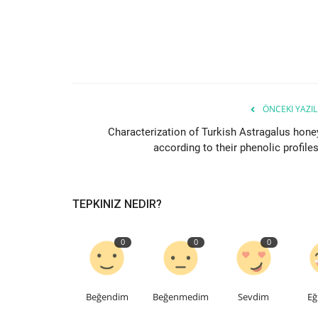
ÖNCEKI YAZIL
Characterization of Turkish Astragalus hone
according to their phenolic profiles
TEPKINIZ NEDIR?
0
0
0
Beğendim
Beğenmedim
Sevdim
Eğ