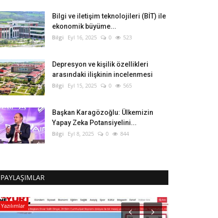
Bilgi ve iletişim teknolojileri (BİT) ile
ekonomik büyüme...
Bilgi
Eyl 16, 2025
0
523
Depresyon ve kişilik özellikleri
arasındaki ilişkinin incelenmesi
Bilgi
Eyl 15, 2025
0
565
Başkan Karagözoğlu: Ülkemizin
Yapay Zeka Potansiyelini...
Bilgi
Eyl 8, 2025
0
844
PAYLAŞIMLAR
Yazılımlar
İstanbul Medipol