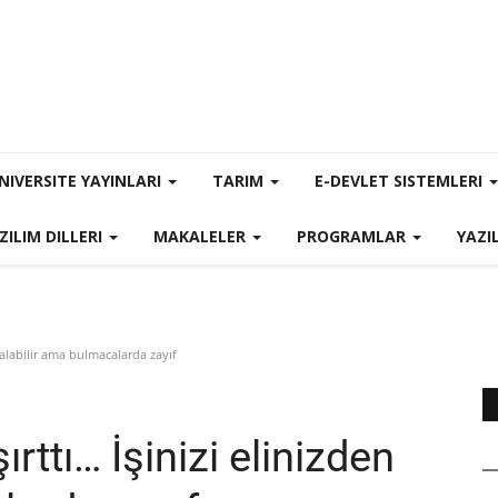
NIVERSITE YAYINLARI
TARIM
E-DEVLET SISTEMLERI
ZILIM DILLERI
MAKALELER
PROGRAMLAR
YAZI
 alabilir ama bulmacalarda zayıf
ttı… İşinizi elinizden