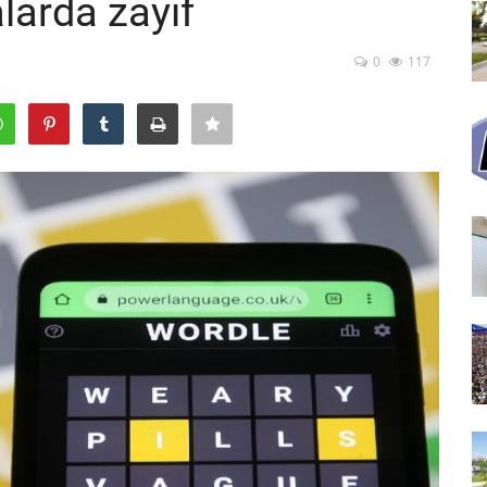
larda zayıf
0
117