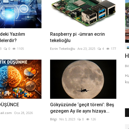
deki Yazılım
Raspberry pi -ümran ecrin
Nelerdir?
tekelioğlu
3
0
1105
Ecrin Tekelioğlu
Ara 23, 2025
4
177
k
Antalya sanat ve edebiyat dergiciliği
H
..
(1920-2020)
Bi
Bilgi
Nis 17, 2023
0
680
Ha
ku
Antalya sanat ve edebiyat dergiciliği (1920-2020) Altıntaş,
Havvana Sanat ve edebiyat...
DÜŞÜNCE
Gökyüzünde ‘geçit töreni’: Beş
gezegen Ay ile aynı hizaya...
ail.com
Oca 28, 2026
Bilgi
Nis 3, 2023
0
126