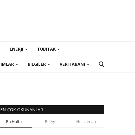
ENERJI
TUBITAK
LIMLAR
BILGILER
VERITABANI
EN ÇOK OKUNANLAR
Bu Hafta
Bu Ay
Her zaman