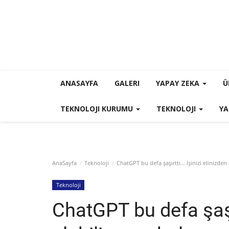
ANASAYFA
GALERI
YAPAY ZEKA
Ü
TEKNOLOJI KURUMU
TEKNOLOJI
YA
AnaSayfa
Teknoloji
ChatGPT bu defa şaşırttı… İşinizi elinizden
Teknoloji
ChatGPT bu defa şaşır