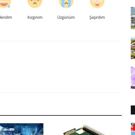
lendim
Kızgınım
Üzgünüm
Şaşırdım
Akdeniz Üniversitesi