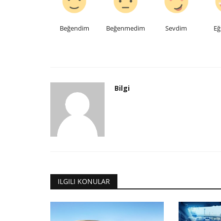
Beğendim
Beğenmedim
Sevdim
Eğ
Bilgi
ILGILI KONULAR
Karatay Üniversitesi