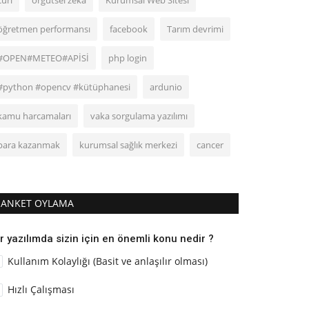
curl
örgütsel zeka
Kurumsal Web Sitesi
öğretmen performansı
facebook
Tarım devrimi
#OPEN#METEO#APİSİ
php login
#python #opencv #kütüphanesi
ardunio
kamu harcamaları
vaka sorgulama yazılımı
para kazanmak
kurumsal sağlık merkezi
cancer
ANKET OYLAMA
r yazılımda sizin için en önemli konu nedir ?
Kullanım Kolaylığı (Basit ve anlaşılır olması)
Hızlı Çalışması