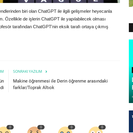
dlerinden biri olan ChatGPT ile ilgili gelişmeler heyecanla
m. Özellikle de işlerin ChatGPT ile yapılabilecek olması
rofesör tarafından ChatGPT'nin eksik tarafı ortaya çıkmış
IM
SONRAKI YAZILIM
ün
Makine öğrenmesi ile Derin öğrenme arasındaki
di
farklar/Toprak Altıok
0
0
0
0