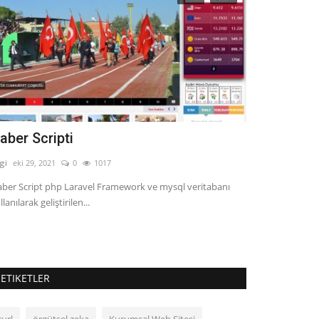
aber Scripti
Technology
virtual reali
lgi
eki 29, 2021
0
1017
Bilgi
Nis 8, 2023
ber Script php Laravel Framework ve mysql veritabanı
llanılarak geliştirilen...
Technology matters
preview and its ef
ETIKETLER