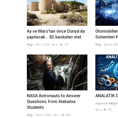
Ay ve Mars’tan önce Dünya’da
Otomobiller
yapılacak… 3D baskıdan otel
Sistemleri 
Bilgi
Nis 3, 2023
0
135
Bilgi
Şub 6, 202
Pandemi Döneminde 48-72 Aylı
Çocukların Öz Düzenlemelerinin.
Bilgi
Mar 31, 2023
0
1158
Pandemi Döneminde 48-72 Aylık Çocukların Öz
Düzenlemelerinin Duygu İfadelerine Etkisinin...
NASA Astronauts to Answer
ANALATİK 
Questions from Alabama
olguncura@gm
Students
0
151
Bilgi
Tem 5, 2025
0
630