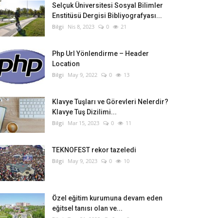
Selçuk Üniversitesi Sosyal Bilimler
Enstitüsü Dergisi Bibliyografyası...
Bilgi
Nis 8, 2023
0
21
Php Url Yönlendirme – Header
Location
Bilgi
May 9, 2022
0
13
Klavye Tuşları ve Görevleri Nelerdir?
Klavye Tuş Dizilimi...
Bilgi
Mar 15, 2023
0
11
TEKNOFEST rekor tazeledi
Bilgi
May 9, 2023
0
10
Özel eğitim kurumuna devam eden
eğitsel tanısı olan ve...