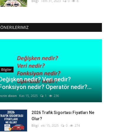
Bilgi
Tem 31, 2023
0
8
ÖNERILERIMIZ
Bilgiler
Değişken nedir? Veri nedir?
Fonksiyon nedir? Operatör nedir?...
ecrin dixon
Kas 15, 2025
1
236
2026 Trafik Sigortası Fiyatları Ne
Olur?
Bilgi
eki 15, 2025
0
274