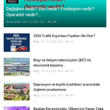
Bilgiler
Değişken nedir? Veri nedir? Fonksiyon nedir?
Operatör nedir?...
ecrin dixon
Kas 15, 2025
1
238
2026 Trafik Sigortası Fiyatları Ne Olur?
Bilgi
eki 15, 2025
0
277
Bilgi ve iletişim teknolojileri (BİT) ile
ekonomik büyüme...
Bilgi
Eyl 16, 2025
0
525
Depresyon ve kişilik özellikleri arasındaki
ilişkinin incelenmesi
Bilgi
Eyl 15, 2025
0
567
Başkan Karagözoğlu: Ülkemizin Yapay Zeka