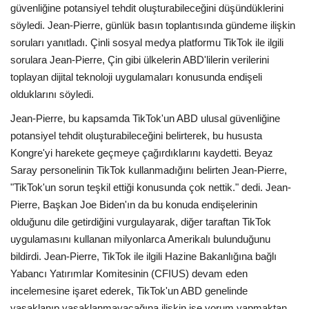
güvenliğine potansiyel tehdit oluşturabileceğini düşündüklerini
söyledi. Jean-Pierre, günlük basın toplantısında gündeme ilişkin
Bilgiler
soruları yanıtladı. Çinli sosyal medya platformu TikTok ile ilgili
sorulara Jean-Pierre, Çin gibi ülkelerin ABD'lilerin verilerini
Veritabanı
toplayan dijital teknoloji uygulamaları konusunda endişeli
olduklarını söyledi.
Jean-Pierre, bu kapsamda TikTok'un ABD ulusal güvenliğine
potansiyel tehdit oluşturabileceğini belirterek, bu hususta
Kongre'yi harekete geçmeye çağırdıklarını kaydetti. Beyaz
Saray personelinin TikTok kullanmadığını belirten Jean-Pierre,
"TikTok'un sorun teşkil ettiği konusunda çok nettik." dedi. Jean-
Pierre, Başkan Joe Biden'ın da bu konuda endişelerinin
olduğunu dile getirdiğini vurgulayarak, diğer taraftan TikTok
uygulamasını kullanan milyonlarca Amerikalı bulunduğunu
bildirdi. Jean-Pierre, TikTok ile ilgili Hazine Bakanlığına bağlı
Yabancı Yatırımlar Komitesinin (CFIUS) devam eden
incelemesine işaret ederek, TikTok'un ABD genelinde
yasaklanıp yasaklanmayacağına ilişkin ise yorum yapmaktan