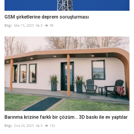
GSM şirketlerine deprem soruşturması
Bilgi
Mar 15, 2023
0
98
Barınma krizine farklı bir çözüm… 3D baskı ile ev yaptılar
Bilgi
Oca 24, 2023
0
152