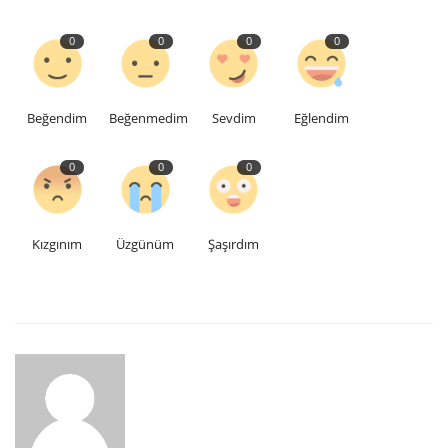
0
0
0
0
Beğendim
Beğenmedim
Sevdim
Eğlendim
0
0
0
Kızgınım
Üzgünüm
Şaşırdım