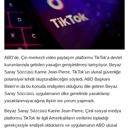
E-Devlet Sistemleri
Enerji
Tubitak
Teknoloji Kurumu
ABD'de, Çin merkezli video paylaşım platformu TikTok'a devlet
kurumlarında getirilen yasağın genişletilmesi tartışılıyor. Beyaz
Teknoloji
Saray Sözcüsü Karine Jean-Pierre, TikTok'un ulusal güvenliğe
potansiyel tehdit oluşturabileceğini söyledi. ABD Başkanı
Yazılım Dilleri
Biden'ın da bu konuda endişeleri olduğunu dile getiren Beyaz
Saray Sözcüsü, uygulamanın ülke genelinde yasaklanıp
Makaleler
yasaklanmayacağına ilişkin ise yorum yapmadı.
Beyaz Saray Sözcüsü Karine Jean-Pierre, Çinli sosyal medya
Programlar
platformu TikTok ile ilgili Amerikalıların verilerini topladığı
gerekçesiyle endişeli olduklarını ve uygulamanın ABD ulusal
Yazılımlar