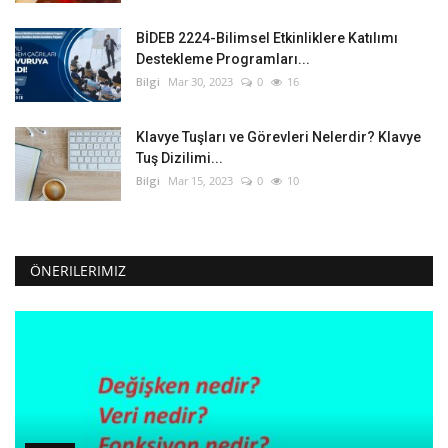
BİDEB 2224-Bilimsel Etkinliklere Katılımı
Destekleme Programları...
Bilgi
Mar 30, 2023
0
16
Klavye Tuşları ve Görevleri Nelerdir? Klavye
Tuş Dizilimi...
Bilgi
Mar 15, 2023
0
10
ÖNERILERIMIZ