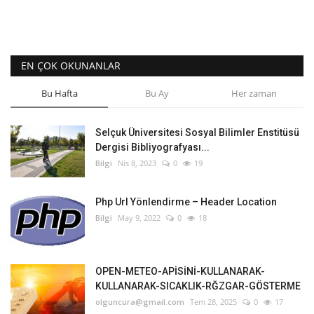
EN ÇOK OKUNANLAR
Bu Hafta
Bu Ay
Her zaman
Selçuk Üniversitesi Sosyal Bilimler Enstitüsü
Dergisi Bibliyografyası...
Bilgi
Nis 8, 2023
0
19
Php Url Yönlendirme – Header Location
Bilgi
May 9, 2022
0
18
OPEN-METEO-APİSİNİ-KULLANARAK-
KULLANARAK-SICAKLIK-RĞZGAR-GÖSTERME
olguncura@gmail.com
Tem 28, 2025
0
17