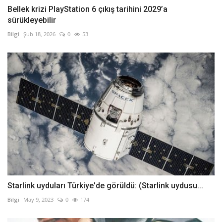
Bellek krizi PlayStation 6 çıkış tarihini 2029’a
sürükleyebilir
Bilgi
Şub 18, 2026
0
53
Starlink uyduları Türkiye'de görüldü: (Starlink uydusu...
Bilgi
May 9, 2023
0
174