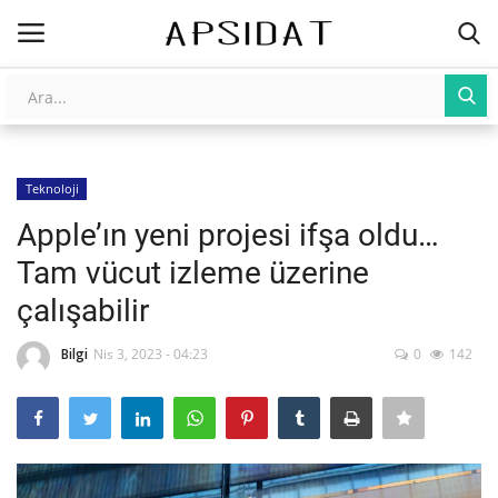
Giriş
Kayıt Ol
Teknoloji
AnaSayfa
Apple’ın yeni projesi ifşa oldu…
Galeri
Tam vücut izleme üzerine
çalışabilir
İletişim
Bilgi
Nis 3, 2023 - 04:23
0
142
Yapay Zeka
Üniversite Yayınları
Tarım