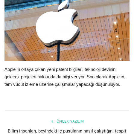
E-Devlet Sistemleri
Enerji
Tubitak
Teknoloji Kurumu
Apple'ın ortaya çıkan yeni patent bilgileri, teknoloji devinin
Teknoloji
gelecek projeleri hakkında da bilgi veriyor. Son olarak Apple'ın,
tam vücut izleme üzerine çalışmalar yapacağı düşünülüyor.
Yazılım Dilleri
Makaleler
Programlar
ÖNCEKI YAZILIM
Bilim insanları, beyindeki iç pusulanın nasıl çalıştığını tespit
Yazılımlar