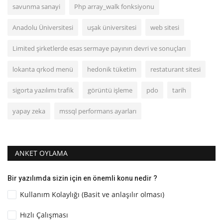
savunma sanayi
Php array_walk fonksiyonu
Anadolu Üniversitesi
uşak üniversitesi
web sitesi
Limited şirketlerde esas sermaye payının devri ve sonuçları
lokanta qrkod menü
hedonik tüketim
restaturant sitesi
sigorta yazılımı trafik
görüntü işleme
pdo
tarih
yapay zeka
mssql performans ayarları
ANKET OYLAMA
Bir yazılımda sizin için en önemli konu nedir ?
Kullanım Kolaylığı (Basit ve anlaşılır olması)
Hızlı Çalışması