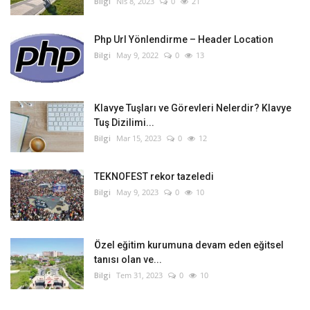
Bilgi
Nis 8, 2023
0
21
Php Url Yönlendirme – Header Location
Bilgi
May 9, 2022
0
13
Klavye Tuşları ve Görevleri Nelerdir? Klavye
Tuş Dizilimi...
Bilgi
Mar 15, 2023
0
12
TEKNOFEST rekor tazeledi
Bilgi
May 9, 2023
0
10
Özel eğitim kurumuna devam eden eğitsel
tanısı olan ve...
Bilgi
Tem 31, 2023
0
10