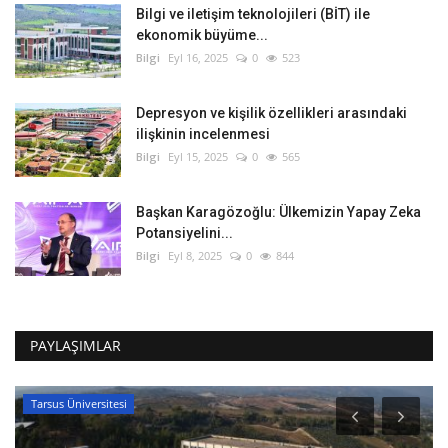
Bilgi ve iletişim teknolojileri (BİT) ile
ekonomik büyüme...
Bilgi
Eyl 16, 2025
0
523
Depresyon ve kişilik özellikleri arasındaki
ilişkinin incelenmesi
Bilgi
Eyl 15, 2025
0
565
Başkan Karagözoğlu: Ülkemizin Yapay Zeka
Potansiyelini...
Bilgi
Eyl 8, 2025
0
844
PAYLAŞIMLAR
Tarsus Üniversitesi