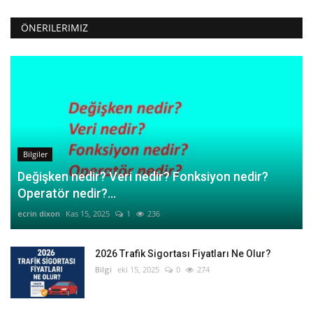
ÖNERILERIMIZ
Bilgiler
Değişken nedir? Veri nedir? Fonksiyon nedir?
Operatör nedir?...
ecrin dixon
Kas 15, 2025
1
236
2026 Trafik Sigortası Fiyatları Ne Olur?
Bilgi
eki 15, 2025
0
274