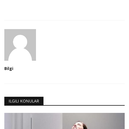
Bilgi
ILGILI KONULAR