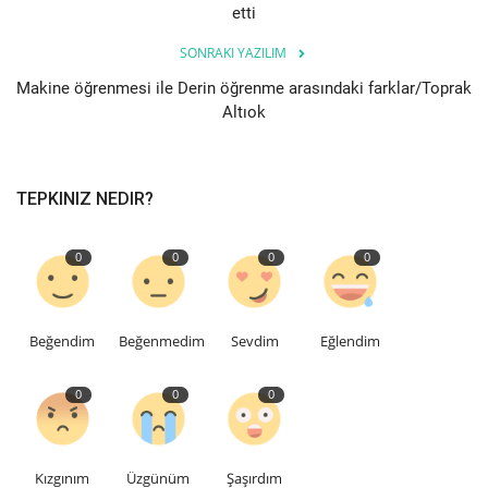
etti
Bilgiler
SONRAKI YAZILIM
Makine öğrenmesi ile Derin öğrenme arasındaki farklar/Toprak
Veritabanı
Altıok
TEPKINIZ NEDIR?
0
0
0
0
Beğendim
Beğenmedim
Sevdim
Eğlendim
0
0
0
Kızgınım
Üzgünüm
Şaşırdım