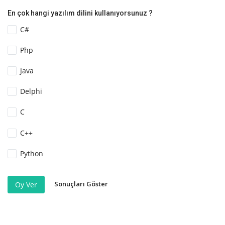
En çok hangi yazılım dilini kullanıyorsunuz ?
C#
Php
Java
Delphi
C
C++
Python
Sonuçları Göster
Oy Ver