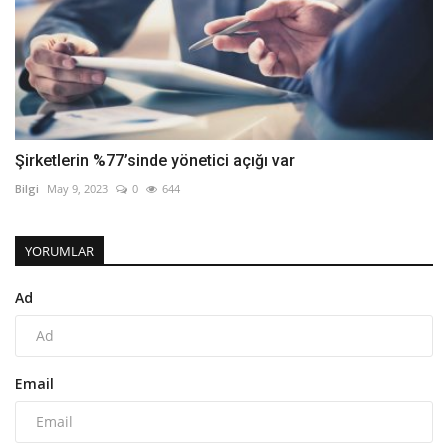
Şirketlerin %77’sinde yönetici açığı var
Bilgi
May 9, 2023
0
644
YORUMLAR
Ad
Email