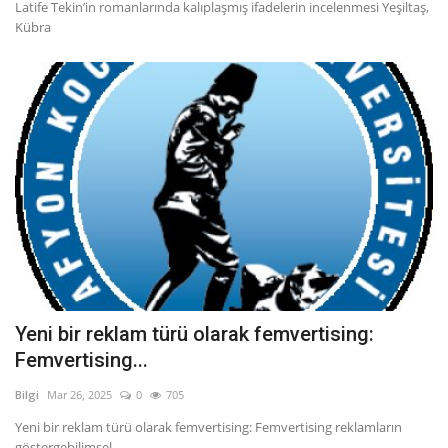
Latife Tekin’in romanlarında kalıplaşmış ifadelerin incelenmesi Yeşiltaş,
Kübra
Yeni bir reklam türü olarak femvertising:
Femvertising...
Bilgi
Mar 26, 2025
0
705
Yeni bir reklam türü olarak femvertising: Femvertising reklamların
göstergebilimsel...