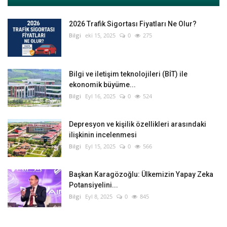
2026 Trafik Sigortası Fiyatları Ne Olur?
Bilgi
eki 15, 2025
0
275
Bilgi ve iletişim teknolojileri (BİT) ile
ekonomik büyüme...
Bilgi
Eyl 16, 2025
0
524
Depresyon ve kişilik özellikleri arasındaki
ilişkinin incelenmesi
Bilgi
Eyl 15, 2025
0
566
Başkan Karagözoğlu: Ülkemizin Yapay Zeka
Potansiyelini...
Bilgi
Eyl 8, 2025
0
845