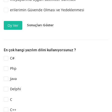
erilerimin Güvende Olması ve Yedeklenmesi
Sonuçları Göster
Oy Ver
En çok hangi yazılım dilini kullanıyorsunuz ?
C#
Php
Java
Delphi
C
C++