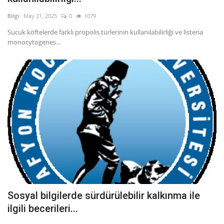
Bilgi
May 21, 2025
0
1079
Sucuk köftelerde farklı propolis türlerinin kullanılabilirliği ve listeria
monocytogenes...
Sosyal bilgilerde sürdürülebilir kalkınma ile
ilgili becerileri...