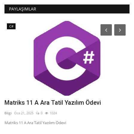
PAYLAŞIMLAR
C#
Matriks 11 A Ara Tatil Yazılım Ödevi
Y
B
Bilgi
Oca 21, 2025
0
1024
Bil
Matriks 11 A Ara Tatil Yazılım Ödevi
Ya