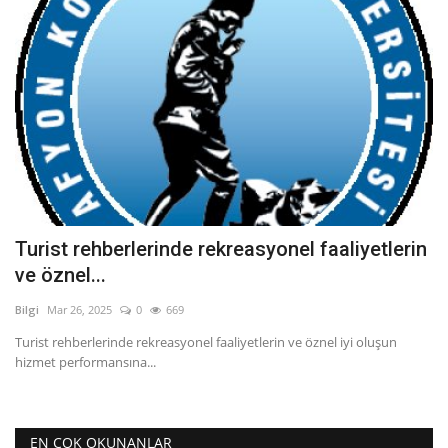
Turist rehberlerinde rekreasyonel faaliyetlerin
ve öznel...
Bilgi
Mar 26, 2025
0
669
Turist rehberlerinde rekreasyonel faaliyetlerin ve öznel iyi oluşun
hizmet performansına...
EN ÇOK OKUNANLAR