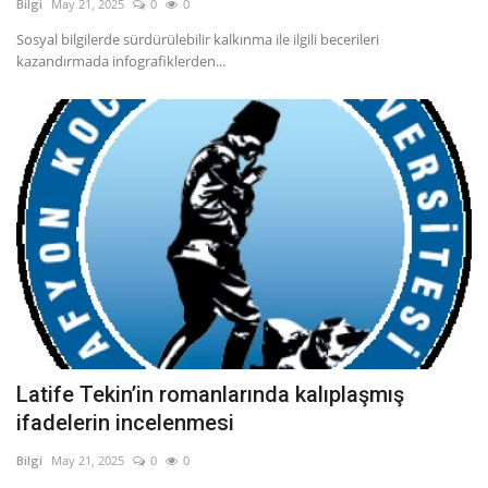
Bilgi
May 21, 2025
0
0
Sosyal bilgilerde sürdürülebilir kalkınma ile ilgili becerileri
kazandırmada infografiklerden...
Latife Tekin’in romanlarında kalıplaşmış
ifadelerin incelenmesi
Bilgi
May 21, 2025
0
0