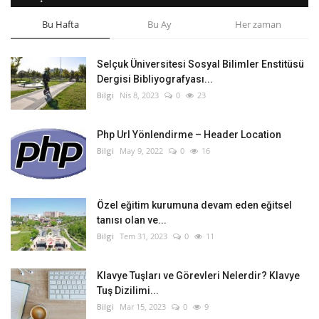
Bu Hafta
Bu Ay
Her zaman
Selçuk Üniversitesi Sosyal Bilimler Enstitüsü
Dergisi Bibliyografyası...
Bilgi
Nis 8, 2023
0
23
Php Url Yönlendirme – Header Location
Bilgi
May 9, 2022
0
16
Özel eğitim kurumuna devam eden eğitsel
tanısı olan ve...
Bilgi
Tem 31, 2023
0
11
Klavye Tuşları ve Görevleri Nelerdir? Klavye
Tuş Dizilimi...
Bilgi
Mar 15, 2023
0
9