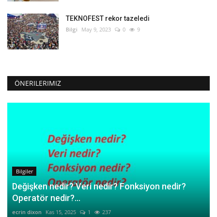
TEKNOFEST rekor tazeledi
Bilgi
May 9, 2023
0
9
ÖNERILERIMIZ
Bilgiler
Değişken nedir? Veri nedir? Fonksiyon nedir?
Operatör nedir?...
ecrin dixon
Kas 15, 2025
1
237